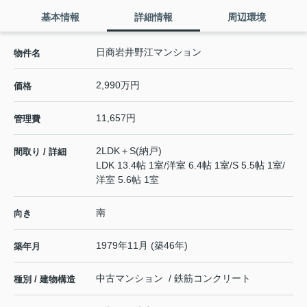
基本情報
詳細情報
周辺環境
日商岩井野江マンション
物件名
2,990万円
価格
11,657円
管理費
2LDK＋S(納戸)
間取り / 詳細
LDK 13.4帖 1室
/
洋室 6.4帖 1室
/
S 5.5帖 1室
/
洋室 5.6帖 1室
南
向き
1979年11月 (築46年)
築年月
中古マンション / 鉄筋コンクリート
種別 / 建物構造