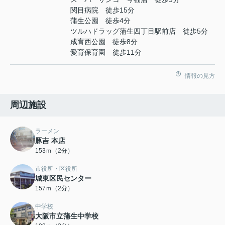
関目病院 徒歩15分
蒲生公園 徒歩4分
ツルハドラッグ蒲生四丁目駅前店 徒歩5分
成育西公園 徒歩8分
愛育保育園 徒歩11分
情報の見方
周辺施設
ラーメン
豚吉 本店
153ｍ（2分）
市役所・区役所
城東区民センター
157ｍ（2分）
中学校
大阪市立蒲生中学校