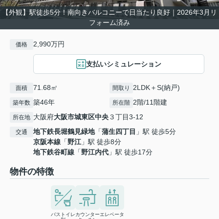
【外観】駅徒歩5分！南向きバルコニーで日当たり良好｜2026年3月リ
フォーム済み
2,990万円
価格
支払いシミュレーション
71.68㎡
2LDK＋S(納戸)
面積
間取り
築46年
2階/11階建
築年数
所在階
大阪府
大阪市城東区
中央
３丁目3-12
所在地
地下鉄長堀鶴見緑地
「
蒲生四丁目
」駅 徒歩5分
交通
京阪本線
「
野江
」駅 徒歩8分
地下鉄谷町線
「
野江内代
」駅 徒歩17分
物件の特徴
バストイレ
カウンター
エレベータ