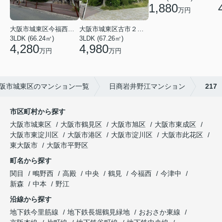
1,880
万円
大阪市城東区今福西６丁目
大阪市城東区古市２丁目
3LDK (66.24㎡)
3LDK (67.26㎡)
4,280
4,980
万円
万円
阪市城東区のマンション一覧
日商岩井野江マンション
217
市区町村から探す
大阪市城東区
大阪市鶴見区
大阪市旭区
大阪市東成区
大阪市東淀川区
大阪市港区
大阪市淀川区
大阪市此花区
東大阪市
大阪市平野区
町名から探す
関目
鴫野西
高殿
中央
鶴見
今福西
今津中
新森
中本
野江
沿線から探す
地下鉄今里筋線
地下鉄長堀鶴見緑地
おおさか東線