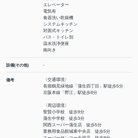
エレベーター
電気有
食器洗い乾燥機
システムキッチン
対面式キッチン
バス・トイレ別
温水洗浄便座
南向き
-
設備(その他)
〈交通環境〉
備考
長堀鶴見緑地線「蒲生四丁目」駅徒歩5分
京阪本線「野江」駅徒歩8分
〈周辺環境〉
聖賢小学校 徒歩9分
蒲生中学校 徒歩3分
関西スーパー蒲生店 徒歩5分
業務用食品館城東中央店 徒歩5分
スーパーサンコー今福店 徒歩9分