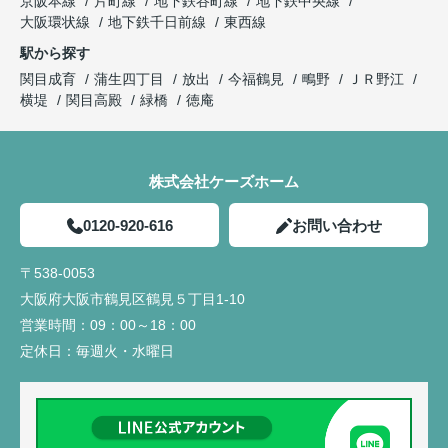
京阪本線
片町線
地下鉄谷町線
地下鉄中央線
大阪環状線
地下鉄千日前線
東西線
駅から探す
関目成育
蒲生四丁目
放出
今福鶴見
鴫野
ＪＲ野江
横堤
関目高殿
緑橋
徳庵
株式会社ケーズホーム
0120-920-616
お問い合わせ
〒538-0053
大阪府大阪市鶴見区鶴見５丁目1-10
営業時間：
09：00～18：00
定休日：
毎週火・水曜日