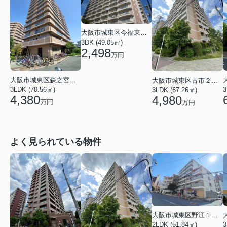
大阪市城東区今福東１丁目
3DK (49.05㎡)
2,498
万円
大阪市城東区森之宮２丁目
大阪市城東区古市２丁目
3LDK (70.56㎡)
3
3LDK (67.26㎡)
4,380
4,980
万円
万円
よく見られている物件
大阪市城東区野江１丁目
2LDK (51.84㎡)
3