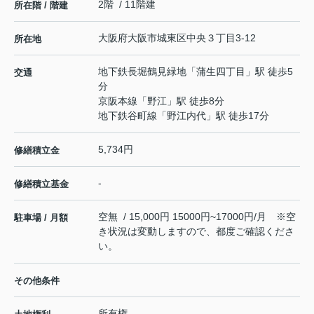
2階 / 11階建
所在階 / 階建
大阪府
大阪市城東区
中央
３丁目3-12
所在地
地下鉄長堀鶴見緑地
「
蒲生四丁目
」駅 徒歩5
交通
分
京阪本線
「
野江
」駅 徒歩8分
地下鉄谷町線
「
野江内代
」駅 徒歩17分
5,734円
修繕積立金
-
修繕積立基金
空無 / 15,000円 15000円~17000円/月 ※空
駐車場 / 月額
き状況は変動しますので、都度ご確認くださ
い。
その他条件
所有権