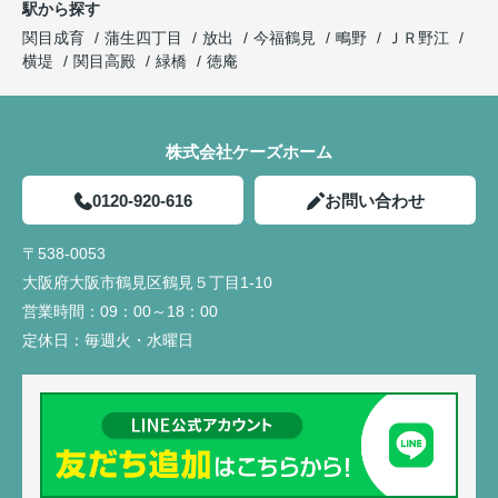
駅から探す
関目成育
蒲生四丁目
放出
今福鶴見
鴫野
ＪＲ野江
横堤
関目高殿
緑橋
徳庵
株式会社ケーズホーム
0120-920-616
お問い合わせ
〒538-0053
大阪府大阪市鶴見区鶴見５丁目1-10
営業時間：
09：00～18：00
定休日：
毎週火・水曜日