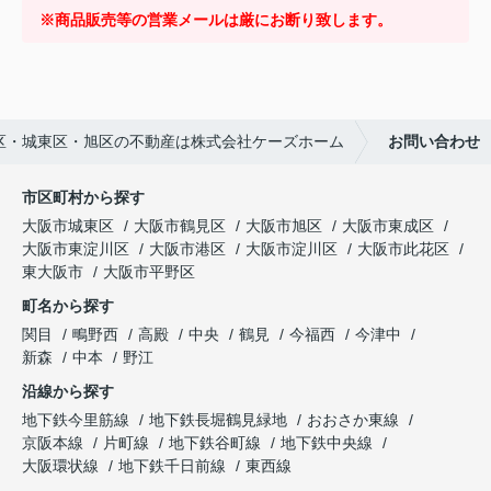
※商品販売等の営業メールは厳にお断り致します。
区・城東区・旭区の不動産は株式会社ケーズホーム
お問い合わせ
市区町村から探す
大阪市城東区
大阪市鶴見区
大阪市旭区
大阪市東成区
大阪市東淀川区
大阪市港区
大阪市淀川区
大阪市此花区
東大阪市
大阪市平野区
町名から探す
関目
鴫野西
高殿
中央
鶴見
今福西
今津中
新森
中本
野江
沿線から探す
地下鉄今里筋線
地下鉄長堀鶴見緑地
おおさか東線
京阪本線
片町線
地下鉄谷町線
地下鉄中央線
大阪環状線
地下鉄千日前線
東西線