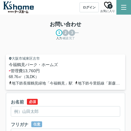
0
ログイン
お気に入り
お問い合わせ
入力
確認
完了
大阪市城東区古市
今福鶴見パーク・ホームズ
-
管理費
13,760円
68.76㎡（3LDK）
地下鉄長堀鶴見緑地「今福鶴見」駅
地下鉄今里筋線「新森古市」駅
お名前
必須
フリガナ
任意