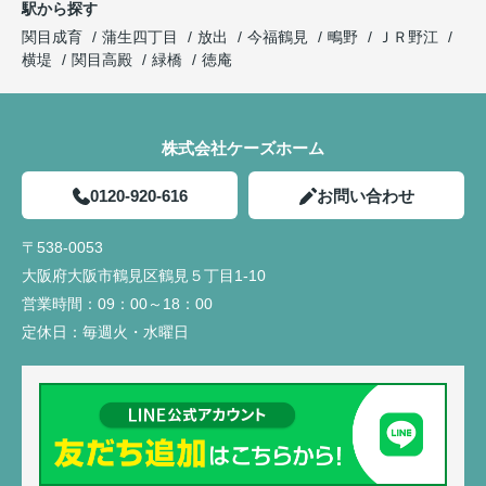
駅から探す
関目成育
蒲生四丁目
放出
今福鶴見
鴫野
ＪＲ野江
横堤
関目高殿
緑橋
徳庵
株式会社ケーズホーム
0120-920-616
お問い合わせ
〒538-0053
大阪府大阪市鶴見区鶴見５丁目1-10
営業時間：
09：00～18：00
定休日：
毎週火・水曜日