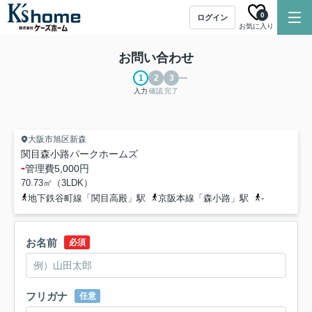
0
ログイン
お気に入り
お問い合わせ
入力
確認
完了
大阪市旭区新森
関目森小路パークホームズ
-
管理費
5,000円
70.73㎡（3LDK）
地下鉄谷町線「関目高殿」駅
京阪本線「森小路」駅
-
お名前
必須
フリガナ
任意