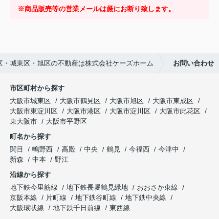
※商品販売等の営業メールは厳にお断り致します。
区・城東区・旭区の不動産は株式会社ケーズホーム
お問い合わせ
市区町村から探す
大阪市城東区
大阪市鶴見区
大阪市旭区
大阪市東成区
大阪市東淀川区
大阪市港区
大阪市淀川区
大阪市此花区
東大阪市
大阪市平野区
町名から探す
関目
鴫野西
高殿
中央
鶴見
今福西
今津中
新森
中本
野江
沿線から探す
地下鉄今里筋線
地下鉄長堀鶴見緑地
おおさか東線
京阪本線
片町線
地下鉄谷町線
地下鉄中央線
大阪環状線
地下鉄千日前線
東西線