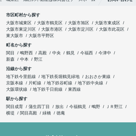
市区町村から探す
大阪市城東区
大阪市鶴見区
大阪市旭区
大阪市東成区
大阪市東淀川区
大阪市港区
大阪市淀川区
大阪市此花区
東大阪市
大阪市平野区
町名から探す
関目
鴫野西
高殿
中央
鶴見
今福西
今津中
新森
中本
野江
沿線から探す
地下鉄今里筋線
地下鉄長堀鶴見緑地
おおさか東線
京阪本線
片町線
地下鉄谷町線
地下鉄中央線
大阪環状線
地下鉄千日前線
東西線
駅から探す
関目成育
蒲生四丁目
放出
今福鶴見
鴫野
ＪＲ野江
横堤
関目高殿
緑橋
徳庵