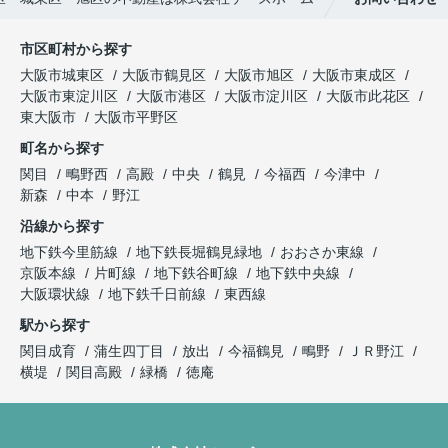
市区町村から探す
大阪市城東区
大阪市鶴見区
大阪市旭区
大阪市東成区
大阪市東淀川区
大阪市港区
大阪市淀川区
大阪市此花区
東大阪市
大阪市平野区
町名から探す
関目
鴫野西
高殿
中央
鶴見
今福西
今津中
新森
中本
野江
沿線から探す
地下鉄今里筋線
地下鉄長堀鶴見緑地
おおさか東線
京阪本線
片町線
地下鉄谷町線
地下鉄中央線
大阪環状線
地下鉄千日前線
東西線
駅から探す
関目成育
蒲生四丁目
放出
今福鶴見
鴫野
ＪＲ野江
横堤
関目高殿
緑橋
徳庵