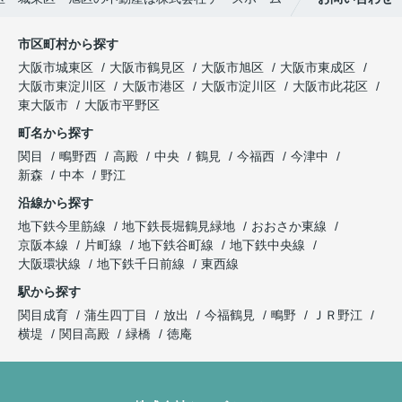
市区町村から探す
大阪市城東区
大阪市鶴見区
大阪市旭区
大阪市東成区
大阪市東淀川区
大阪市港区
大阪市淀川区
大阪市此花区
東大阪市
大阪市平野区
町名から探す
関目
鴫野西
高殿
中央
鶴見
今福西
今津中
新森
中本
野江
沿線から探す
地下鉄今里筋線
地下鉄長堀鶴見緑地
おおさか東線
京阪本線
片町線
地下鉄谷町線
地下鉄中央線
大阪環状線
地下鉄千日前線
東西線
駅から探す
関目成育
蒲生四丁目
放出
今福鶴見
鴫野
ＪＲ野江
横堤
関目高殿
緑橋
徳庵