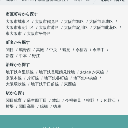
市区町村から探す
大阪市城東区
大阪市鶴見区
大阪市旭区
大阪市東成区
大阪市東淀川区
大阪市港区
大阪市淀川区
大阪市此花区
東大阪市
大阪市平野区
町名から探す
関目
鴫野西
高殿
中央
鶴見
今福西
今津中
新森
中本
野江
沿線から探す
地下鉄今里筋線
地下鉄長堀鶴見緑地
おおさか東線
京阪本線
片町線
地下鉄谷町線
地下鉄中央線
大阪環状線
地下鉄千日前線
東西線
駅から探す
関目成育
蒲生四丁目
放出
今福鶴見
鴫野
ＪＲ野江
横堤
関目高殿
緑橋
徳庵