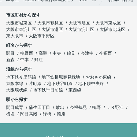
市区町村から探す
大阪市城東区
大阪市鶴見区
大阪市旭区
大阪市東成区
大阪市東淀川区
大阪市港区
大阪市淀川区
大阪市此花区
東大阪市
大阪市平野区
町名から探す
関目
鴫野西
高殿
中央
鶴見
今津中
今福西
新森
中本
野江
沿線から探す
地下鉄今里筋線
地下鉄長堀鶴見緑地
おおさか東線
京阪本線
片町線
地下鉄谷町線
地下鉄中央線
大阪環状線
地下鉄千日前線
東西線
駅から探す
関目成育
蒲生四丁目
放出
今福鶴見
鴫野
ＪＲ野江
横堤
関目高殿
緑橋
徳庵