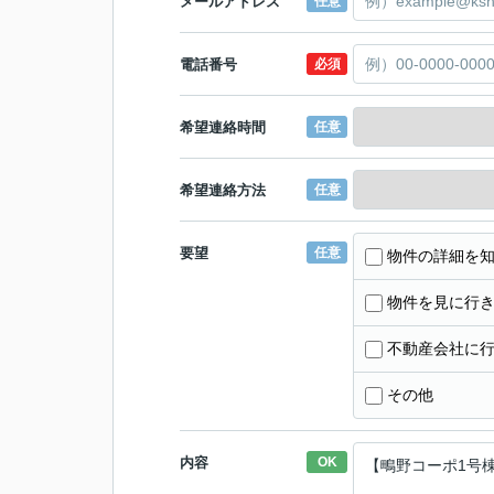
メールアドレス
任意
電話番号
必須
希望連絡時間
任意
希望連絡方法
任意
要望
任意
物件の詳細を
物件を見に行
不動産会社に
その他
内容
OK