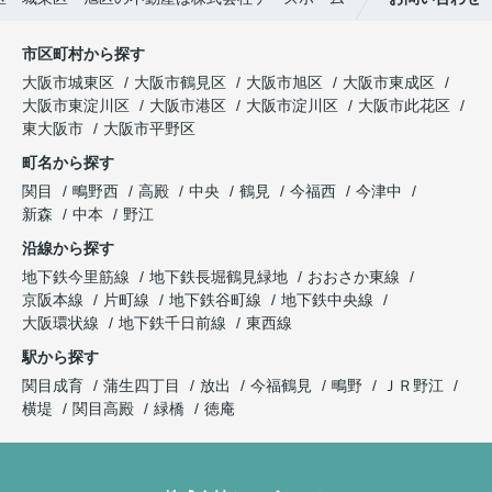
市区町村から探す
大阪市城東区
大阪市鶴見区
大阪市旭区
大阪市東成区
大阪市東淀川区
大阪市港区
大阪市淀川区
大阪市此花区
東大阪市
大阪市平野区
町名から探す
関目
鴫野西
高殿
中央
鶴見
今福西
今津中
新森
中本
野江
沿線から探す
地下鉄今里筋線
地下鉄長堀鶴見緑地
おおさか東線
京阪本線
片町線
地下鉄谷町線
地下鉄中央線
大阪環状線
地下鉄千日前線
東西線
駅から探す
関目成育
蒲生四丁目
放出
今福鶴見
鴫野
ＪＲ野江
横堤
関目高殿
緑橋
徳庵