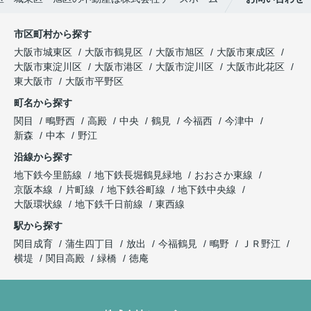
市区町村から探す
大阪市城東区
大阪市鶴見区
大阪市旭区
大阪市東成区
大阪市東淀川区
大阪市港区
大阪市淀川区
大阪市此花区
東大阪市
大阪市平野区
町名から探す
関目
鴫野西
高殿
中央
鶴見
今福西
今津中
新森
中本
野江
沿線から探す
地下鉄今里筋線
地下鉄長堀鶴見緑地
おおさか東線
京阪本線
片町線
地下鉄谷町線
地下鉄中央線
大阪環状線
地下鉄千日前線
東西線
駅から探す
関目成育
蒲生四丁目
放出
今福鶴見
鴫野
ＪＲ野江
横堤
関目高殿
緑橋
徳庵