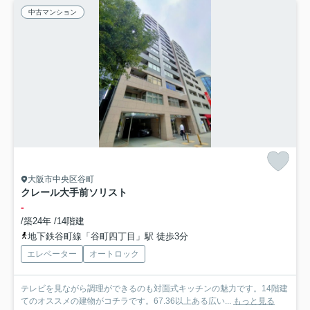
中古マンション
大阪市中央区谷町
クレール大手前ソリスト
-
/築24年 /14階建
地下鉄谷町線「谷町四丁目」駅 徒歩3分
エレベーター
オートロック
テレビを見ながら調理ができるのも対面式キッチンの魅力です。14階建
てのオススメの建物がコチラです。67.36以上ある広い...
もっと見る