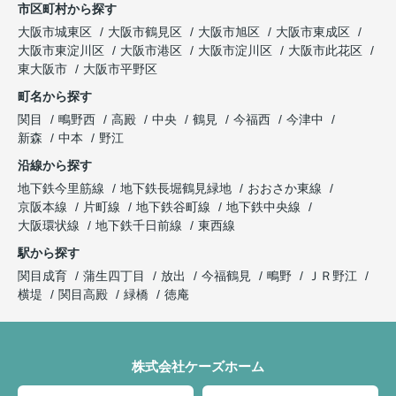
市区町村から探す
大阪市城東区
大阪市鶴見区
大阪市旭区
大阪市東成区
大阪市東淀川区
大阪市港区
大阪市淀川区
大阪市此花区
東大阪市
大阪市平野区
町名から探す
関目
鴫野西
高殿
中央
鶴見
今福西
今津中
新森
中本
野江
沿線から探す
地下鉄今里筋線
地下鉄長堀鶴見緑地
おおさか東線
京阪本線
片町線
地下鉄谷町線
地下鉄中央線
大阪環状線
地下鉄千日前線
東西線
駅から探す
関目成育
蒲生四丁目
放出
今福鶴見
鴫野
ＪＲ野江
横堤
関目高殿
緑橋
徳庵
株式会社ケーズホーム