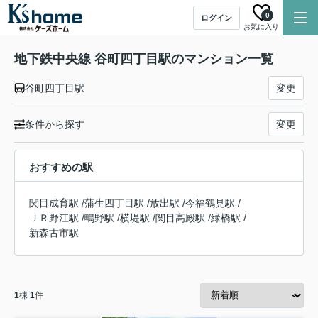
0
ログイン
お気に入り
地下鉄中央線 谷町四丁目駅のマンション一覧
谷町四丁目駅
変更
条件から探す
変更
おすすめの駅
関目成育駅
/
蒲生四丁目駅
/
放出駅
/
今福鶴見駅
/
ＪＲ野江駅
/
鴫野駅
/
横堤駅
/
関目高殿駅
/
緑橋駅
/
新森古市駅
1
棟
1
件