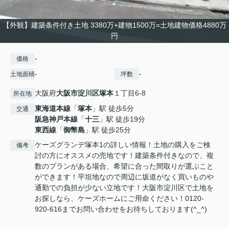
【外観】建築条件付き土地 3380万+建物1500万=土地建物価格4880万
円
-
価格
-
-
土地面積
坪数
大阪府
大阪市淀川区
塚本
１丁目6-8
所在地
東海道本線
「
塚本
」駅 徒歩5分
交通
阪急神戸本線
「
十三
」駅 徒歩19分
東西線
「
御幣島
」駅 徒歩25分
ケーズグランデ塚本1の詳しい情報！土地の購入をご検
備考
討の方にオススメの売地です！建築条件付きなので、複
数のプランがある場合、希望に合った間取りが選ぶこと
ができます！平坦地なので周辺に坂道がなく買いものや
通勤での負担が少ない立地です！大阪市淀川区で土地を
お探しなら、ケーズホームにご用命ください！0120-
920-616までお問い合わせをお待ちしております(^_^)