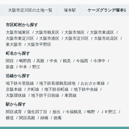
大阪市淀川区の土地一覧
塚本駅
ケーズグランデ塚本1
市区町村から探す
大阪市城東区
大阪市鶴見区
大阪市旭区
大阪市東成区
大阪市東淀川区
大阪市港区
大阪市淀川区
大阪市此花区
東大阪市
大阪市平野区
町名から探す
関目
鴫野西
高殿
中央
鶴見
今福西
今津中
新森
中本
野江
沿線から探す
地下鉄今里筋線
地下鉄長堀鶴見緑地
おおさか東線
京阪本線
片町線
地下鉄谷町線
地下鉄中央線
大阪環状線
地下鉄千日前線
東西線
駅から探す
関目成育
蒲生四丁目
放出
今福鶴見
鴫野
ＪＲ野江
横堤
関目高殿
緑橋
徳庵