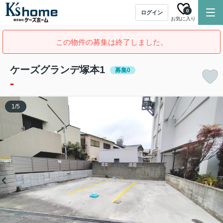
0
ログイン
お気に入り
この物件の募集は終了しました。
ケーズグランデ塚本1
募集0
-
1
/
5