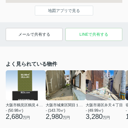
地図アプリで見る
メールで共有する
LINEで共有する
よく見られている物件
大阪市鶴見区鶴見４丁目
大阪市城東区関目１丁目
大阪市港区弁天４丁目
- (50.98㎡)
- (143.70㎡)
- (49.99㎡)
-
2,680
2,980
3,280
万円
万円
万円