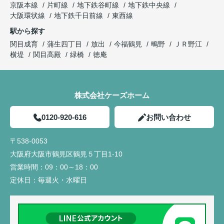
京阪本線
片町線
地下鉄谷町線
地下鉄中央線
大阪環状線
地下鉄千日前線
東西線
駅から探す
関目成育
蒲生四丁目
放出
今福鶴見
鴫野
ＪＲ野江
横堤
関目高殿
緑橋
徳庵
株式会社ケーズホーム
0120-920-616
お問い合わせ
〒538-0053
大阪府大阪市鶴見区鶴見５丁目1-10
営業時間：
09：00～18：00
定休日：
毎週火・水曜日