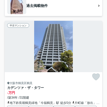
過去掲載物件
中古マンション
大阪市鶴見区鶴見
カデンツァ・ザ・タワー
-万円
/築34年 /31階建
地下鉄長堀鶴見緑地「今福鶴見」駅 徒歩5分
片町線「放出」駅 徒歩23分