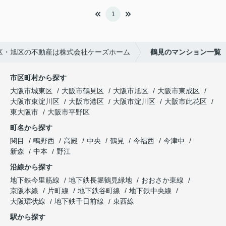
1
区・旭区の不動産は株式会社ケーズホーム
鶴見のマンション一覧
市区町村から探す
大阪市城東区
大阪市鶴見区
大阪市旭区
大阪市東成区
大阪市東淀川区
大阪市港区
大阪市淀川区
大阪市此花区
東大阪市
大阪市平野区
町名から探す
関目
鴫野西
高殿
中央
鶴見
今福西
今津中
新森
中本
野江
沿線から探す
地下鉄今里筋線
地下鉄長堀鶴見緑地
おおさか東線
京阪本線
片町線
地下鉄谷町線
地下鉄中央線
大阪環状線
地下鉄千日前線
東西線
駅から探す