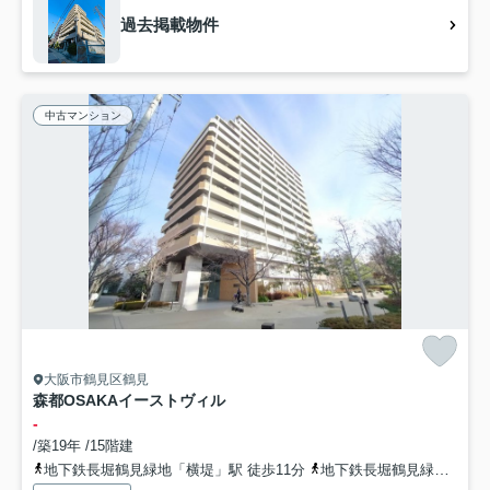
過去掲載物件
中古マンション
大阪市鶴見区鶴見
森都OSAKAイーストヴィル
-
/築19年 /15階建
地下鉄長堀鶴見緑地「横堤」駅 徒歩11分
地下鉄長堀鶴見緑地「今福鶴見」駅 徒歩15分