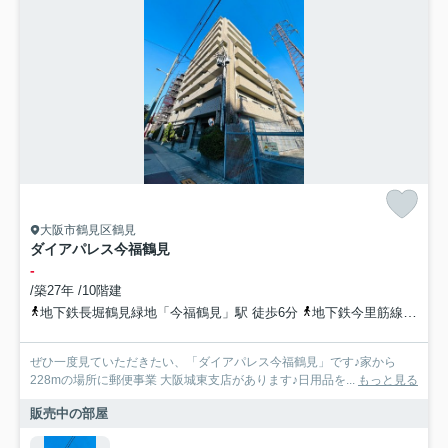
大阪市鶴見区鶴見
ダイアパレス今福鶴見
-
/築27年 /10階建
地下鉄長堀鶴見緑地「今福鶴見」駅 徒歩6分
地下鉄今里筋線「新森古市」駅 徒歩16分
ぜひ一度見ていただきたい、「ダイアパレス今福鶴見」です♪家から
228mの場所に郵便事業 大阪城東支店があります♪日用品を...
もっと見る
販売中の部屋