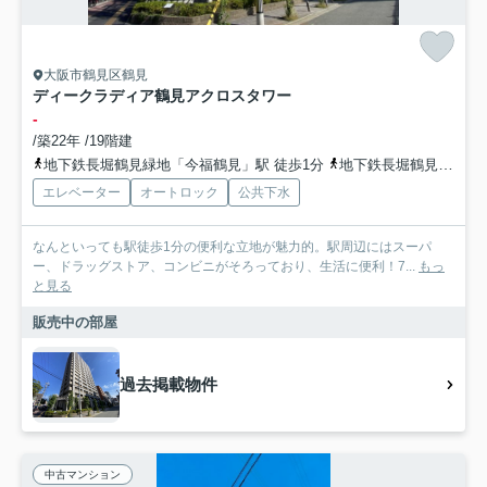
大阪市鶴見区鶴見
ディークラディア鶴見アクロスタワー
-
/築22年 /19階建
地下鉄長堀鶴見緑地「今福鶴見」駅 徒歩1分
地下鉄長堀鶴見緑地「横堤」駅 徒歩15分
エレベーター
オートロック
公共下水
なんといっても駅徒歩1分の便利な立地が魅力的。駅周辺にはスーパ
ー、ドラッグストア、コンビニがそろっており、生活に便利！7...
もっ
と見る
販売中の部屋
過去掲載物件
中古マンション