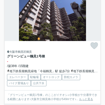
大阪市鶴見区鶴見
グリーンビュー鶴見1号棟
-
/築38年 /15階建
地下鉄長堀鶴見緑地「今福鶴見」駅 徒歩7分
地下鉄長堀鶴見緑地「横堤」駅 徒歩8分
エレベーター
駐輪場
オートロック
防犯カメラ
バイク置場あり
公共下水
「グリーンビュー鶴見1号棟」のここがイチオシ♪小学校が十分通学でき
る範囲にあります♪大阪市立鶴見南小学校が549mです♪...
もっと見る