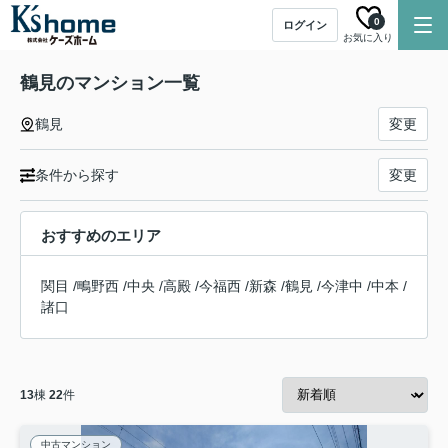
0
ログイン
お気に入り
鶴見のマンション一覧
鶴見
変更
条件から探す
変更
おすすめのエリア
関目
/
鴫野西
/
中央
/
高殿
/
今福西
/
新森
/
鶴見
/
今津中
/
中本
/
諸口
13
棟
22
件
中古マンション