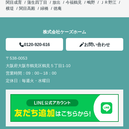
関目成育
蒲生四丁目
放出
今福鶴見
鴫野
ＪＲ野江
横堤
関目高殿
緑橋
徳庵
株式会社ケーズホーム
0120-920-616
お問い合わせ
〒538-0053
大阪府大阪市鶴見区鶴見５丁目1-10
営業時間：
09：00～18：00
定休日：
毎週火・水曜日