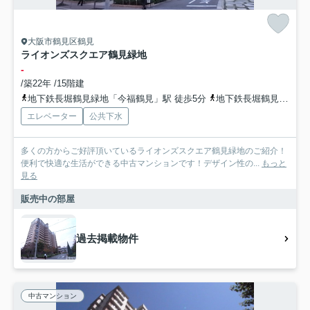
大阪市鶴見区鶴見
ライオンズスクエア鶴見緑地
-
/築22年 /15階建
地下鉄長堀鶴見緑地「今福鶴見」駅 徒歩5分
地下鉄長堀鶴見緑地「横堤」駅 徒歩15分
エレベーター
公共下水
多くの方からご好評頂いているライオンズスクエア鶴見緑地のご紹介！
便利で快適な生活ができる中古マンションです！デザイン性の...
もっと
見る
販売中の部屋
過去掲載物件
中古マンション