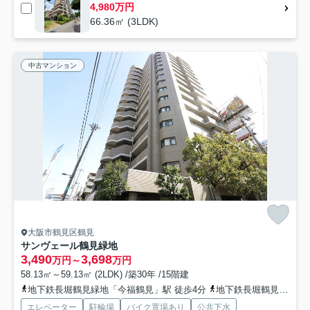
4,980万円
66.36㎡ (3LDK)
中古マンション
大阪市鶴見区鶴見
サンヴェール鶴見緑地
3,490
3,698
万円～
万円
58.13㎡～59.13㎡ (2LDK) /築30年 /15階建
地下鉄長堀鶴見緑地「今福鶴見」駅 徒歩4分
地下鉄長堀鶴見緑地「横堤」駅 徒歩17分
エレベーター
駐輪場
バイク置場あり
公共下水