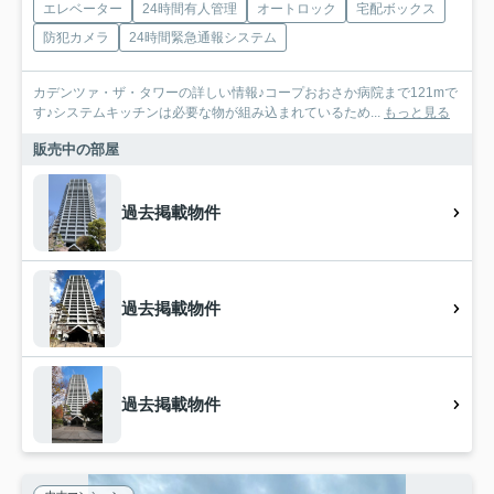
エレベーター
24時間有人管理
オートロック
宅配ボックス
防犯カメラ
24時間緊急通報システム
カデンツァ・ザ・タワーの詳しい情報♪コープおおさか病院まで121mで
す♪システムキッチンは必要な物が組み込まれているため...
もっと見る
販売中の部屋
過去掲載物件
過去掲載物件
過去掲載物件