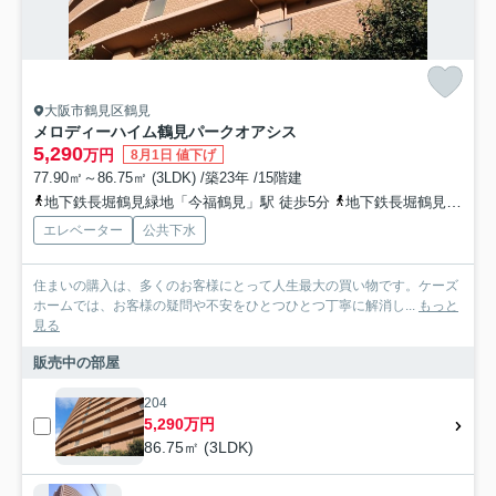
大阪市鶴見区鶴見
メロディーハイム鶴見パークオアシス
5,290
万円
8月1日 値下げ
77.90㎡～86.75㎡ (3LDK) /築23年 /15階建
地下鉄長堀鶴見緑地「今福鶴見」駅 徒歩5分
地下鉄長堀鶴見緑地「蒲生四丁目」駅 徒歩18分
エレベーター
公共下水
住まいの購入は、多くのお客様にとって人生最大の買い物です。ケーズ
ホームでは、お客様の疑問や不安をひとつひとつ丁寧に解消し...
もっと
見る
販売中の部屋
204
5,290万円
86.75㎡ (3LDK)