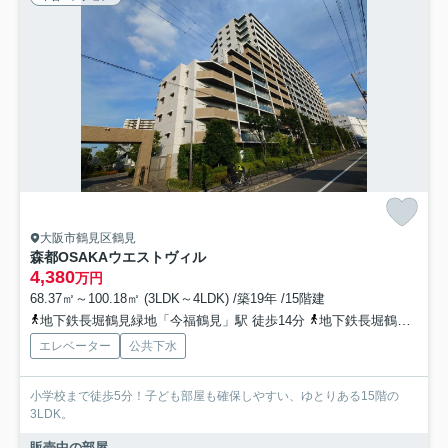
大阪市鶴見区鶴見
森都OSAKAウエストヴィル
4,380
万円
68.37㎡～100.18㎡ (3LDK～4LDK) /築19年 /15階建
地下鉄長堀鶴見緑地「今福鶴見」駅 徒歩14分
地下鉄長堀鶴見緑地「横堤」駅 徒歩14分
エレベーター
公共下水
小学校まで徒歩5分！子ども部屋も確保しやすい、ゆとりある15階の
3LDK。
販売中の部屋