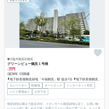
中古マンション
大阪市鶴見区鶴見
グリーンビュー鶴見１号棟
-万円
/築38年 /15階建
地下鉄長堀鶴見緑地「今福鶴見」駅 徒歩7分
地下鉄長堀鶴見緑地「横堤」駅 徒歩7分
エレベーター
駐輪場
オートロック
インターネット対応
バイク置場あり
公共下水
鶴見緑地公園まで徒歩19分。イオンモール鶴見緑地も近く、お買い物・
レジャー共に楽しめる立地！全面リフォーム済みで気になる...
もっと見