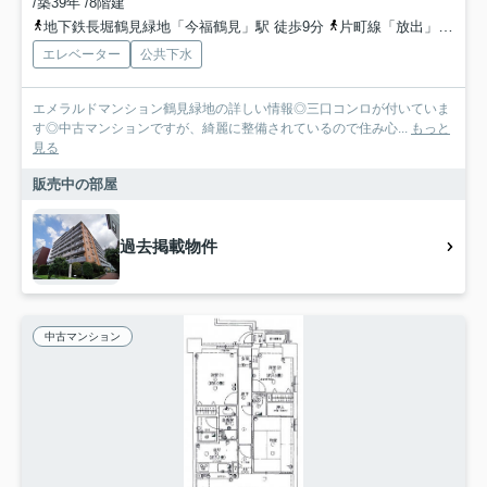
/築39年 /8階建
地下鉄長堀鶴見緑地「今福鶴見」駅 徒歩9分
片町線「放出」駅 徒歩17分
エレベーター
公共下水
エメラルドマンション鶴見緑地の詳しい情報◎三口コンロが付いていま
す◎中古マンションですが、綺麗に整備されているので住み心...
もっと
見る
販売中の部屋
過去掲載物件
中古マンション