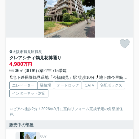
大阪市鶴見区鶴見
クレアシティ鶴見花博通り
4,980
万円
66.36㎡ (3LDK) /築22年 /15階建
地下鉄長堀鶴見緑地「今福鶴見」駅 徒歩10分
地下鉄今里筋線「新森古市」駅 徒歩15分
エレベーター
駐輪場
オートロック
CATV
宅配ボックス
インターネット対応
ロピアへ徒歩2分！2026年9月に室内リフォーム完成予定の角部屋住
戸。
販売中の部屋
807