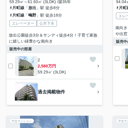
59.29㎡～61.60㎡ (3LDK) /築35年
94.04
片町線
「
放出
」駅 徒歩8分
片町
片町線
「
鴫野
」駅 徒歩18分
エレ
エレベーター
公共下水
南向き
や出窓
放出公園徒歩3分＆サンディ徒歩4分！子育て家族
に嬉しい緑豊かな南向き
販売中
販売中の部屋
2
2,580万円
59.29㎡ (3LDK)
過去掲載物件
中古マンション
中古マ