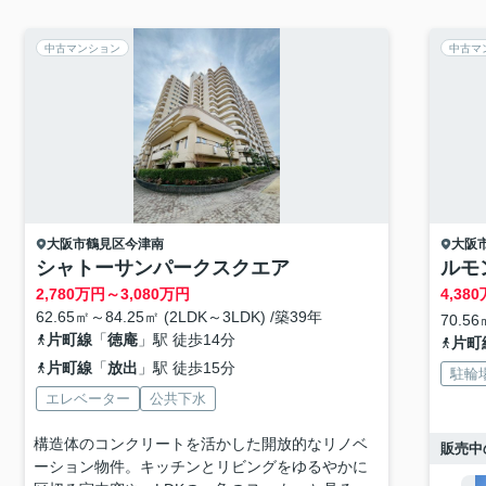
中古マンション
中古マ
大阪市鶴見区
今津南
大阪
シャトーサンパークスクエア
ルモ
2,780
万円～
3,080
万円
4,380
62.65㎡～84.25㎡ (2LDK～3LDK) /築39年
70.56
片町線
「
徳庵
」駅 徒歩14分
片町
片町線
「
放出
」駅 徒歩15分
駐輪
エレベーター
公共下水
構造体のコンクリートを活かした開放的なリノベ
販売中
ーション物件。キッチンとリビングをゆるやかに