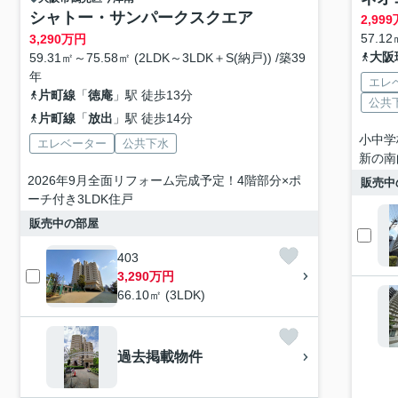
シャトー・サンパークスクエア
2,999
57.12
3,290
万円
大阪
59.31㎡～75.58㎡ (2LDK～3LDK＋S(納戸)) /築39
年
エレ
片町線
「
徳庵
」駅 徒歩13分
公共
片町線
「
放出
」駅 徒歩14分
小中学
エレベーター
公共下水
新の南
2026年9月全面リフォーム完成予定！4階部分×ポ
販売中
ーチ付き3LDK住戸
販売中の部屋
403
3,290万円
66.10㎡ (3LDK)
過去掲載物件