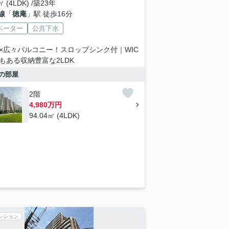
㎡ (4LDK) /築23年
線
「
徳庵
」駅 徒歩16分
ベーター
公共下水
×広々バルコニー！スロップシンク付｜WIC
もある収納豊富な2LDK
の部屋
2階
4,980万円
94.04㎡ (4LDK)
ンション