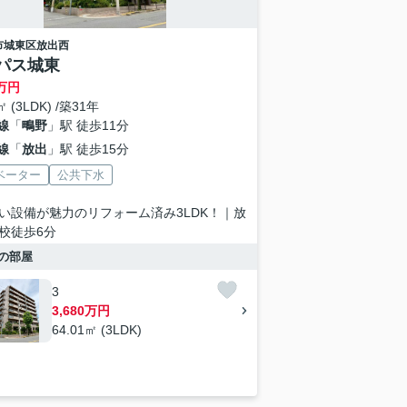
市城東区
放出西
パス城東
万円
㎡ (3LDK) /築31年
線
「
鴫野
」駅 徒歩11分
線
「
放出
」駅 徒歩15分
ベーター
公共下水
い設備が魅力のリフォーム済み3LDK！｜放
校徒歩6分
の部屋
3
3,680万円
64.01㎡ (3LDK)