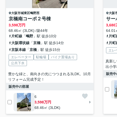
大阪市城東区
鴫野西
大阪
京橋南コーポ２号棟
サー
3,598
万円
3,680
68.46㎡ (3LDK) /築44年
64.01
片町線
「
鴫野
」駅 徒歩10分
片町
大阪環状線
「
京橋
」駅 徒歩14分
片町
京阪本線
「
京橋
」駅 徒歩15分
エレ
エレベーター
駐輪場
バイク置場あり
真新し
公共下水
出小学
豊かな緑と、南向きの光につつまれる3LDK。10月
販売中
リフォーム完成予定！
販売中の部屋
6
3,598万円
68.46㎡ (3LDK)