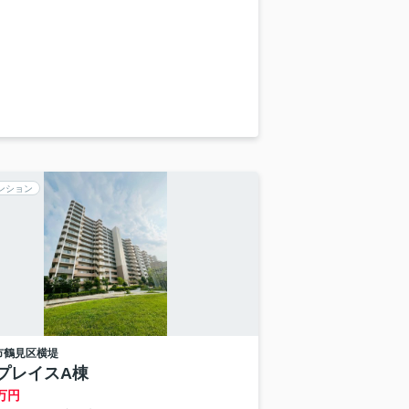
ンション
市鶴見区
横堤
プレイスA棟
万円