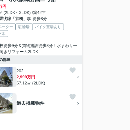
万円
㎡ (2LDK～3LDK) /築42年
環状線
「
京橋
」駅 徒歩8分
ベーター
駐輪場
バイク置場あり
下水
校徒歩9分＆買物施設徒歩3分！水まわり一
向きリフォーム2LDK
の部屋
202
2,999万円
57.12㎡ (2LDK)
過去掲載物件