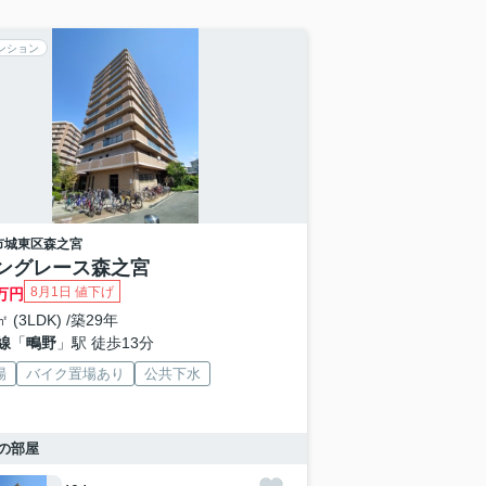
ンション
市城東区
森之宮
ングレース森之宮
8月1日 値下げ
万円
㎡ (3LDK) /築29年
線
「
鴫野
」駅 徒歩13分
場
バイク置場あり
公共下水
の部屋