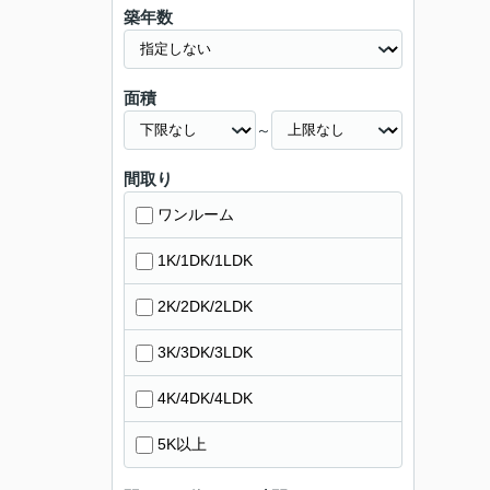
築年数
面積
～
間取り
ワンルーム
1K/1DK/1LDK
2K/2DK/2LDK
3K/3DK/3LDK
4K/4DK/4LDK
5K以上