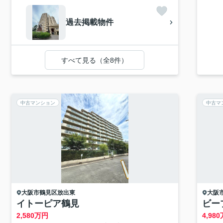
過去掲載物件
すべて見る（全8件）
中古マンション
中古マ
大阪市鶴見区
放出東
大阪
イトーピア鶴見
ビー
2,580
万円
4,980