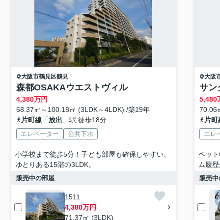
大阪市鶴見区
鶴見
大阪
森都OSAKAウエストヴィル
サン
4,380
万円
5,480
68.37㎡～100.18㎡ (3LDK～4LDK) /築19年
70.06
片町線
「
放出
」駅 徒歩18分
片町
エレベーター
公共下水
エレ
小学校まで徒歩5分！子ども部屋も確保しやすい、
ペット
ゆとりある15階の3LDK。
ム履歴
販売中の部屋
販売中
1511
4,380万円
71.37㎡ (3LDK)