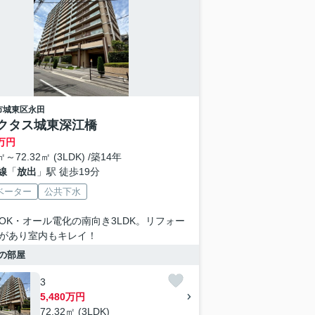
市城東区
永田
クタス城東深江橋
万円
㎡～72.32㎡ (3LDK) /築14年
線
「
放出
」駅 徒歩19分
ベーター
公共下水
OK・オール電化の南向き3LDK。リフォー
があり室内もキレイ！
の部屋
3
5,480万円
72.32㎡ (3LDK)