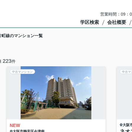
営業時間：09：
学区検索
会社概要
片町線のマンション一覧
223
棟
件
中古マンション
中古マ
NEW
大阪
ネオ
大阪市鶴見区
今津南