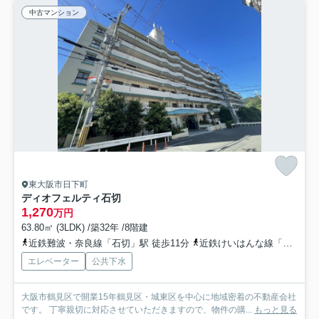
中古マンション
東大阪市日下町
ディオフェルティ石切
1,270
万円
63.80㎡ (3LDK) /築32年 /8階建
近鉄難波・奈良線「石切」駅 徒歩11分
近鉄けいはんな線「新石切」駅 徒歩26分
エレベーター
公共下水
大阪市鶴見区で開業15年鶴見区・城東区を中心に地域密着の不動産会社
です。 丁寧親切に対応させていただきますので、物件の購...
もっと見る