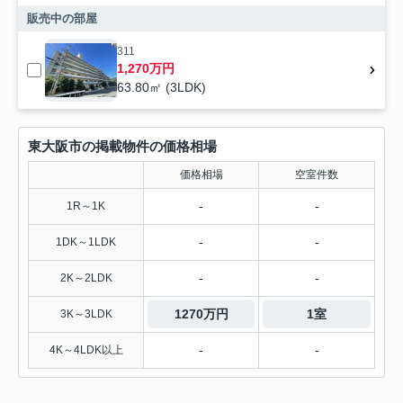
販売中の部屋
311
1,270万円
63.80㎡ (3LDK)
東大阪市の掲載物件の価格相場
価格相場
空室件数
-
-
1R～1K
-
-
1DK～1LDK
-
-
2K～2LDK
1270万円
1室
3K～3LDK
-
-
4K～4LDK以上