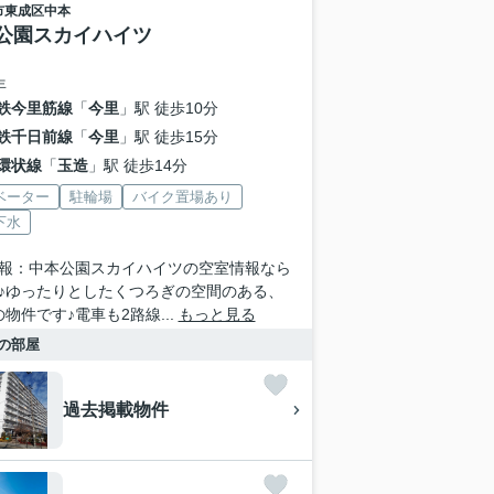
市東成区
中本
公園スカイハイツ
年
鉄今里筋線
「
今里
」駅 徒歩10分
鉄千日前線
「
今里
」駅 徒歩15分
環状線
「
玉造
」駅 徒歩14分
ベーター
駐輪場
バイク置場あり
下水
報：中本公園スカイハイツの空室情報なら
♪ゆったりとしたくつろぎの空間のある、
の物件です♪電車も2路線...
もっと見る
の部屋
過去掲載物件