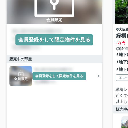
会員限定
大阪
緑橋
会員登録をして限定物件を見る
-万円
/築40
地下
販売中の部屋
地下
地下
会員登録をして限定物件を見る
エレ
会員限定
緑橋レ
近くて
以上も
販売中