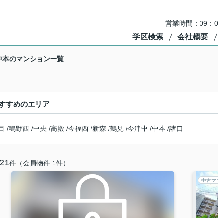
営業時間：09：
学区検索
会社概要
中本のマンション一覧
すすめのエリア
目
/
鴫野西
/
中央
/
高殿
/
今福西
/
新森
/
鶴見
/
今津中
/
中本
/
諸口
21
件（会員物件 1件）
中古マ