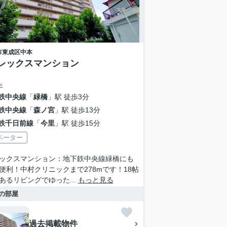
市東成区
中本
レックスマンション
年
鉄中央線
「
緑橋
」駅 徒歩3分
鉄中央線
「
森ノ宮
」駅 徒歩13分
鉄千日前線
「
今里
」駅 徒歩15分
ベーター
ックスマンション：地下鉄中央線緑橋にも
便利！中村クリニックまで278mです！18帖
あるリビングでゆった...
もっと見る
の部屋
過去掲載物件