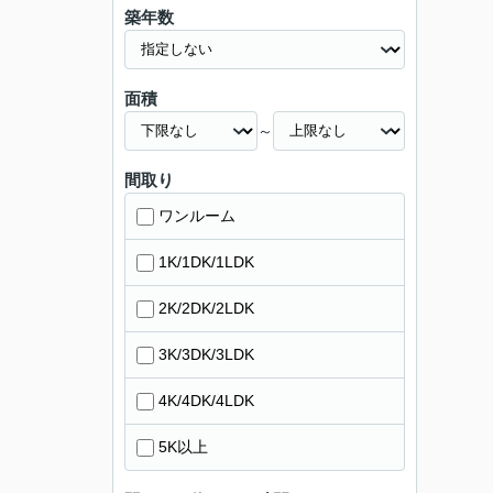
築年数
面積
～
間取り
ワンルーム
1K/1DK/1LDK
2K/2DK/2LDK
3K/3DK/3LDK
4K/4DK/4LDK
5K以上