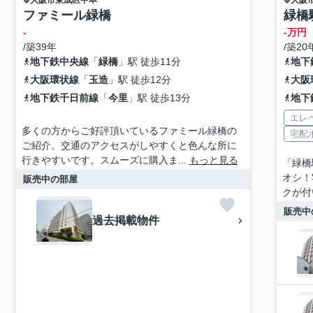
大阪市東成区
中本
大阪
ファミール緑橋
緑橋
-
-万円
/築39年
/築20
地下鉄中央線
「
緑橋
」駅 徒歩11分
地下
大阪環状線
「
玉造
」駅 徒歩12分
大阪
地下鉄千日前線
「
今里
」駅 徒歩13分
地下
エレ
多くの方からご好評頂いているファミール緑橋の
宅配
ご紹介。交通のアクセスがしやすくと色んな所に
行きやすいです。スムーズに購入ま...
もっと見る
「緑橋
オシ！
販売中の部屋
クが付
販売中
過去掲載物件