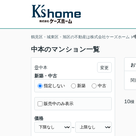
鶴見区・城東区・旭区の不動産は株式会社ケーズホーム
中本のマンション一覧
お
中本
変更
新築・中古
関
指定しない
新築
中古
10
棟
販売中のみ表示
価格
～