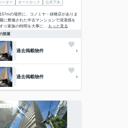
ベーター
オートロック
公共下水
157mの場所に、コノミヤ・緑橋店がありま
麗に整備された中古マンションで清潔感を
す☆家族の時間を大事に...
もっと見る
の部屋
過去掲載物件
過去掲載物件
ンション