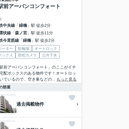
市東成区
中本
駅前アーバンコンフォート
年
鉄中央線
「
緑橋
」駅 徒歩2分
環状線
「
森ノ宮
」駅 徒歩11分
鉄今里筋線
「
緑橋
」駅 徒歩2分
ベーター
駐輪場
オートロック
ボックス
防犯カメラ
公共下水
駅前アーバンコンフォート」のここがイチ
宅配ボックスのある物件です！オートロッ
いているので、空き巣などの...
もっと見る
の部屋
過去掲載物件