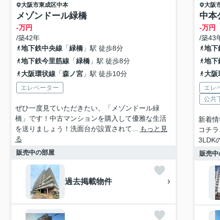
大阪市東成区
中本
大阪
メゾンドール緑橋
中本
-万円
-万円
/築42年
/築43
地下鉄中央線
「
緑橋
」駅 徒歩8分
地下
地下鉄今里筋線
「
緑橋
」駅 徒歩8分
地下
大阪環状線
「
森ノ宮
」駅 徒歩10分
大阪
エレベーター
エレ
公共
ぜひ一度見ていただきたい、「メゾンドール緑
橋」です！中古マンションを購入して優雅な生活
新着情
を送りましょう！洗面台が設置されて...
もっと見
コチラ
る
3LDK
販売中の部屋
販売中
過去掲載物件