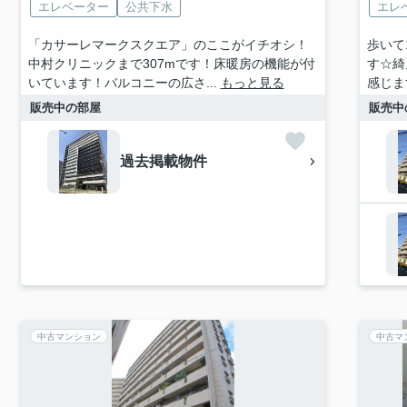
エレベーター
公共下水
エレ
「カサーレマークスクエア」のここがイチオシ！
歩いて
中村クリニックまで307mです！床暖房の機能が付
す☆綺
いています！バルコニーの広さ...
もっと見る
感じま
販売中の部屋
販売中
過去掲載物件
中古マンション
中古マ