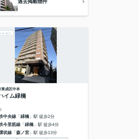
過去掲載物件
ンション
市東成区
中本
ハイム緑橋
年
鉄中央線
「
緑橋
」駅 徒歩2分
鉄今里筋線
「
緑橋
」駅 徒歩4分
環状線
「
森ノ宮
」駅 徒歩13分