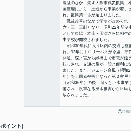
混乱のなか、先ず大阪市戦災復興土
画整理により、玉造から事業が着手
れ、復興第一歩が始まりました。
戦後改革のなかで学制が改められ
六・三・三制となり、昭和22年新制
として東陽・本庄・玉津さらに相生
中学校が開校されました。
昭和30年代に入り区内の交通も整
れ、32年にトロリーバスが今里～守
開通、森ノ宮から緑橋まで市電が延
転っされ、交通の足が一段と便利に
ました。また、ジェーン台風（昭和2
年）を上回る被害となった第２室戸
（昭和36年）の後、追々と下水事業
備され、度重なる浸水被害から区民
放されました。
情報
ポイント)