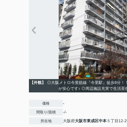
【外観】
◎大阪メトロ今里筋線『今里駅』徒歩8分！
が安心です♪ ◎周辺施設充実で生活至
-
価格
-/-
間取り/面積
大阪府
大阪市東成区
中本
５丁目12-2
所在地