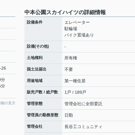
中本公園スカイハイツの詳細情報
設備条件
エレベーター
駐輪場
バイク置場あり
設備(その他)
-
土地権利
所有権
-26
国土法届出
不要
0分
用途地域
第一種住居
5分
販売戸数 / 総戸数
1戸 / 189戸
情報の見方
管理形態
管理会社に全部委託
管理員の勤務形態
日勤
管理会社
長谷工コミュニティ