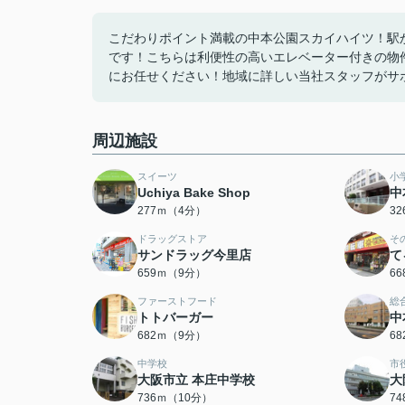
こだわりポイント満載の中本公園スカイハイツ！駅か
です！こちらは利便性の高いエレベーター付きの物
にお任せください！地域に詳しい当社スタッフがサ
周辺施設
スイーツ
小
Uchiya Bake Shop
中
277ｍ（4分）
3
ドラッグストア
そ
サンドラッグ今里店
て
659ｍ（9分）
6
ファーストフード
総
トトバーガー
中
682ｍ（9分）
6
中学校
市
大阪市立 本庄中学校
大
736ｍ（10分）
7