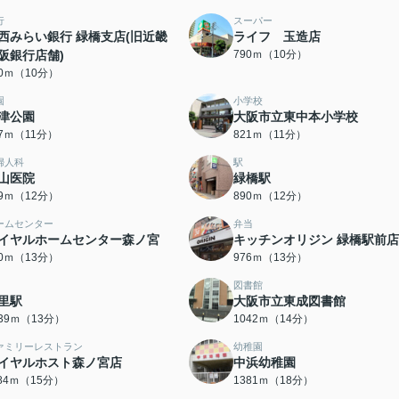
行
スーパー
西みらい銀行 緑橋支店(旧近畿
ライフ 玉造店
阪銀行店舗)
790ｍ（10分）
80ｍ（10分）
園
小学校
津公園
大阪市立東中本小学校
17ｍ（11分）
821ｍ（11分）
婦人科
駅
山医院
緑橋駅
89ｍ（12分）
890ｍ（12分）
ームセンター
弁当
イヤルホームセンター森ノ宮
キッチンオリジン 緑橋駅前店
70ｍ（13分）
976ｍ（13分）
図書館
里駅
大阪市立東成図書館
039ｍ（13分）
1042ｍ（14分）
ァミリーレストラン
幼稚園
イヤルホスト森ノ宮店
中浜幼稚園
184ｍ（15分）
1381ｍ（18分）