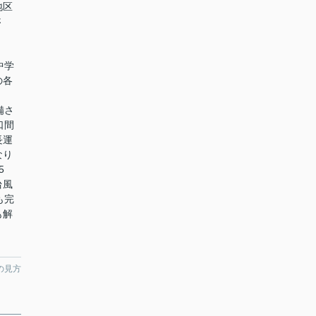
地区
さ
、
中学
の各
備さ
口間
長運
なり
5
台風
も完
も解
の見方