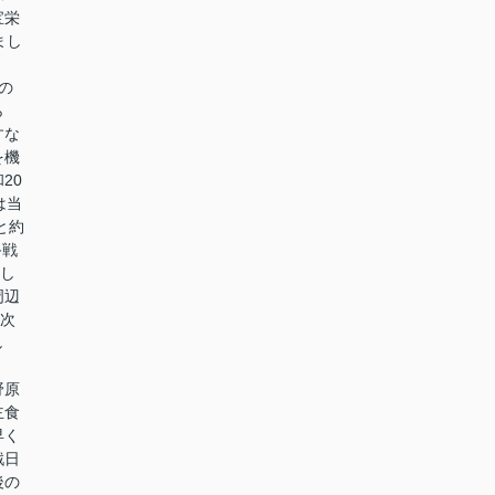
宝栄
まし
の
ら
すな
を機
20
は当
と約
終戦
とし
周辺
二次
し
野原
主食
早く
戦日
後の