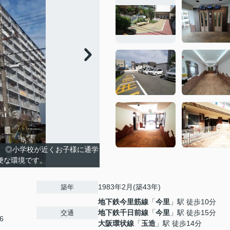
！ ◎小学校が近くお子様に通学
便な環境です。
1983年2月(築43年)
築年
地下鉄今里筋線
「
今里
」駅 徒歩10分
地下鉄千日前線
「
今里
」駅 徒歩15分
交通
6
大阪環状線
「
玉造
」駅 徒歩14分