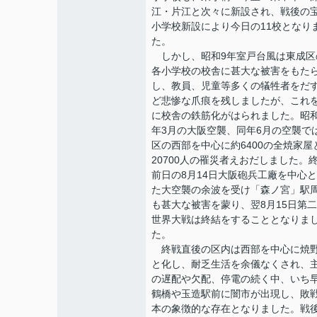
江・片江と次々に新設され、戦後の
小学校新設により今日の11校となり
た。
しかし、昭和9年室戸台風は東成区
各小学校の校舎に甚大な被害をもた
し、教員、児童等多くの犠牲者をだ
ど悲惨な爪痕を残しましたが、これ
に校舎の鉄筋化がはられました。昭和
年3月の大阪空襲、同年6月の空襲で
区の西部を中心に約6400の全焼家屋
20700人の罹災者えおだしました。
前日の8月14日大阪砲兵工廠を中心
た大空襲の余波を受け「森ノ宮」駅
も甚大な被害を蒙り、翌8月15日第
世界大戦は終結をすることとなりま
た。
終戦直後の区内は西部を中心に焼
と化し、耐乏生活を余儀なくされ、
の遅配や欠配、停電の続く中、いち
鶴橋や玉造駅前に闇市が出現し、敗
本の象徴的な存在となりました。戦