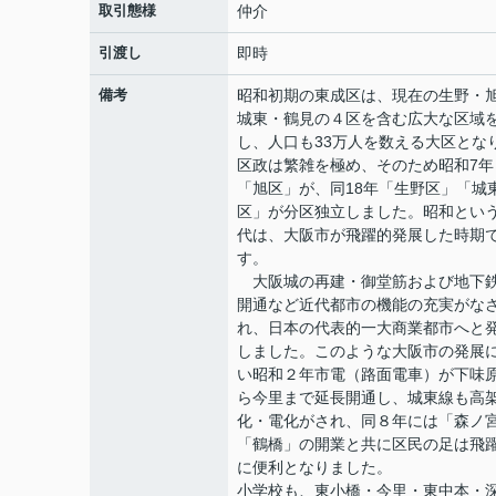
取引態様
仲介
引渡し
即時
備考
昭和初期の東成区は、現在の生野・
城東・鶴見の４区を含む広大な区域
し、人口も33万人を数える大区とな
区政は繁雑を極め、そのため昭和7年
「旭区」が、同18年「生野区」「城
区」が分区独立しました。昭和とい
代は、大阪市が飛躍的発展した時期
す。
大阪城の再建・御堂筋および地下
開通など近代都市の機能の充実がな
れ、日本の代表的一大商業都市へと
しました。このような大阪市の発展
い昭和２年市電（路面電車）が下味
ら今里まで延長開通し、城東線も高
化・電化がされ、同８年には「森ノ
「鶴橋」の開業と共に区民の足は飛
に便利となりました。
小学校も、東小橋・今里・東中本・