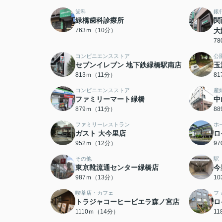
歯科
銀
緑橋歯科診療所
関
763ｍ（10分）
大
7
コンビニエンスストア
公
セブンイレブン 地下鉄緑橋駅南店
玉
813ｍ（11分）
8
コンビニエンスストア
産
ファミリーマート緑橋
中
879ｍ（11分）
8
ファミリーレストラン
ホ
ガスト 大今里店
ロ
952ｍ（12分）
9
その他
駅
東京靴流通センター緑橋店
今
987ｍ（13分）
1
喫茶店・カフェ
フ
トラジャコーヒービエラ森ノ宮店
ロ
1110ｍ（14分）
1