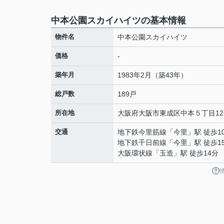
中本公園スカイハイツの基本情報
物件名
中本公園スカイハイツ
価格
-
築年月
1983年2月（築43年）
総戸数
189戸
所在地
大阪府
大阪市東成区
中本
５丁目12
交通
地下鉄今里筋線
「
今里
」駅 徒歩1
地下鉄千日前線
「
今里
」駅 徒歩1
大阪環状線
「
玉造
」駅 徒歩14分