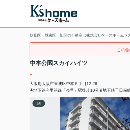
鶴見区・城東区・旭区の不動産は株式会社ケーズホーム
この物
中本公園スカイハイツ
-
大阪府
大阪市東成区
中本
５丁目12-26
地下鉄今里筋線「今里」駅徒歩10分
地下鉄千日前線
1
/
8