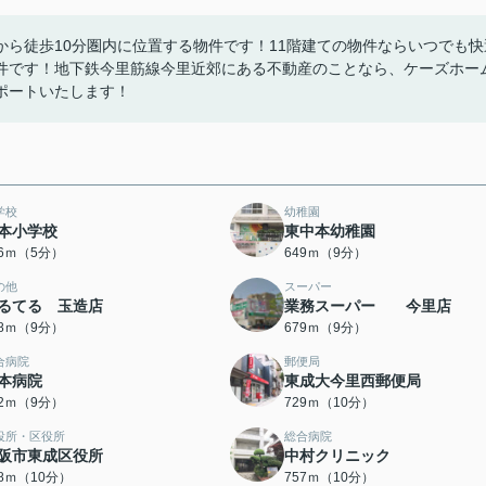
ら徒歩10分圏内に位置する物件です！11階建ての物件ならいつでも快
件です！地下鉄今里筋線今里近郊にある不動産のことなら、ケーズホー
ポートいたします！
学校
幼稚園
本小学校
東中本幼稚園
26ｍ（5分）
649ｍ（9分）
の他
スーパー
るてる 玉造店
業務スーパー 今里店
68ｍ（9分）
679ｍ（9分）
合病院
郵便局
本病院
東成大今里西郵便局
82ｍ（9分）
729ｍ（10分）
役所・区役所
総合病院
阪市東成区役所
中村クリニック
48ｍ（10分）
757ｍ（10分）