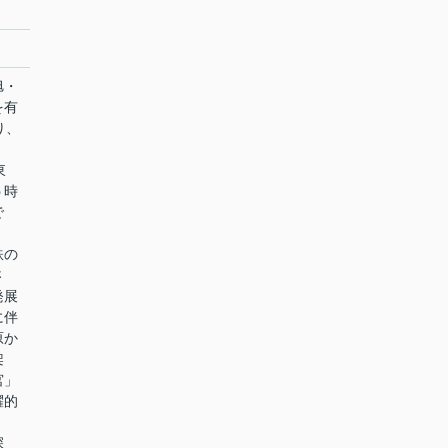
旭・
を有
り、
東
う時
で
鉄の
さ
発展
に伴
原か
架
宮」
躍的
深