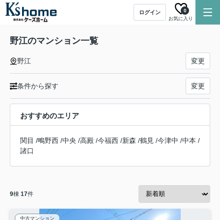
0
ログイン
お気に入り
野江のマンション一覧
野江
変更
条件から探す
変更
おすすめのエリア
関目
/
鴫野西
/
中央
/
高殿
/
今福西
/
新森
/
鶴見
/
今津中
/
中本
/
諸口
9
棟
17
件
中古マンション