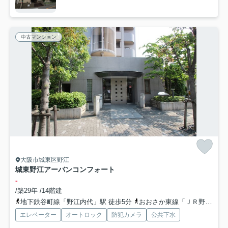
中古マンション
大阪市城東区野江
城東野江アーバンコンフォート
-
/築29年 /14階建
地下鉄谷町線「野江内代」駅 徒歩5分
おおさか東線「ＪＲ野江」駅 徒歩6分
エレベーター
オートロック
防犯カメラ
公共下水