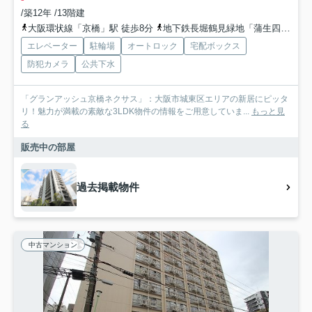
/築12年 /13階建
大阪環状線「京橋」駅 徒歩8分
地下鉄長堀鶴見緑地「蒲生四丁目」駅 徒歩10分
エレベーター
駐輪場
オートロック
宅配ボックス
防犯カメラ
公共下水
「グランアッシュ京橋ネクサス」：大阪市城東区エリアの新居にピッタ
リ！魅力が満載の素敵な3LDK物件の情報をご用意していま...
もっと見
る
販売中の部屋
過去掲載物件
中古マンション