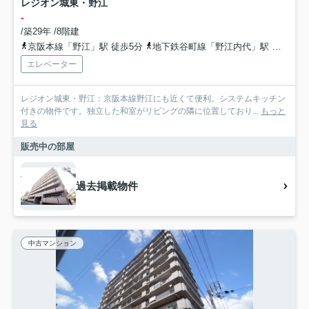
レジオン城東・野江
-
/築29年 /8階建
京阪本線「野江」駅 徒歩5分
地下鉄谷町線「野江内代」駅 徒歩6分
エレベーター
レジオン城東・野江：京阪本線野江にも近くて便利。システムキッチン
付きの物件です。独立した和室がリビングの隣に位置しており...
もっと
見る
販売中の部屋
過去掲載物件
中古マンション