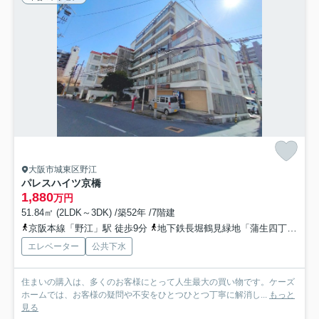
大阪市城東区野江
パレスハイツ京橋
1,880
万円
51.84㎡ (2LDK～3DK) /築52年 /7階建
京阪本線「野江」駅 徒歩9分
地下鉄長堀鶴見緑地「蒲生四丁目」駅 徒歩9分
エレベーター
公共下水
住まいの購入は、多くのお客様にとって人生最大の買い物です。ケーズ
ホームでは、お客様の疑問や不安をひとつひとつ丁寧に解消し...
もっと
見る