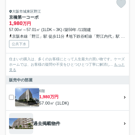
大阪市城東区野江
京橋第一コーポ
1,980
万円
57.00㎡～57.01㎡ (1LDK～3K) /築59年 /11階建
京阪本線「野江」駅 徒歩11分
地下鉄谷町線「野江内代」駅 徒歩13分
公共下水
住まいの購入は、多くのお客様にとって人生最大の買い物です。ケーズ
ホームでは、お客様の疑問や不安をひとつひとつ丁寧に解消し...
もっと
見る
販売中の部屋
6階
1,980万円
57.00㎡ (1LDK)
過去掲載物件