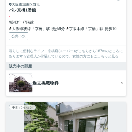
大阪市城東区野江
パレ京橋1番館
-
/築43年 /7階建
大阪環状線「京橋」駅 徒歩9分
京阪本線「京橋」駅 徒歩10分
京阪
公共下水
暮らしに便利なライフ 京橋店(スーパー)がこちらから187mのところに
あります☆管理人が常駐しているので、女性の方にもご...
もっと見る
販売中の部屋
過去掲載物件
中古マンション