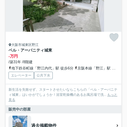
大阪市城東区野江
ベル・アーバニティ城東
-万円
/築31年 /8階建
地下鉄谷町線「野江内代」駅 徒歩6分
京阪本線「野江」駅 徒歩7分
エレベーター
公共下水
新生活を失敗せず、スタートさせたいならこちらの「ベル・アーバニテ
ィ城東」はいかがでしょうか！浴室乾燥機のあるお風呂場で洗...
もっと
見る
販売中の部屋
過去掲載物件