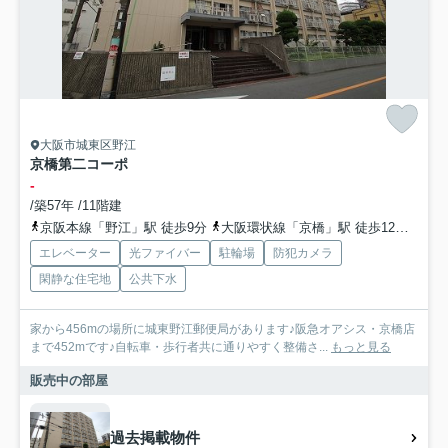
大阪市城東区野江
京橋第二コーポ
-
/築57年 /11階建
京阪本線「野江」駅 徒歩9分
大阪環状線「京橋」駅 徒歩12分
地下
エレベーター
光ファイバー
駐輪場
防犯カメラ
閑静な住宅地
公共下水
家から456mの場所に城東野江郵便局があります♪阪急オアシス・京橋店
まで452mです♪自転車・歩行者共に通りやすく整備さ...
もっと見る
販売中の部屋
過去掲載物件