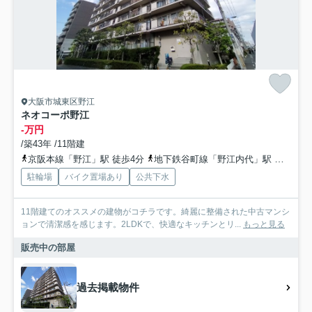
大阪市城東区野江
ネオコーポ野江
-万円
/築43年 /11階建
京阪本線「野江」駅 徒歩4分
地下鉄谷町線「野江内代」駅 徒歩7分
駐輪場
バイク置場あり
公共下水
11階建てのオススメの建物がコチラです。綺麗に整備された中古マンシ
ョンで清潔感を感じます。2LDKで、快適なキッチンとリ...
もっと見る
販売中の部屋
過去掲載物件