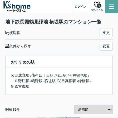
0
ログイン
お気に入り
地下鉄長堀鶴見緑地 横堤駅のマンション一覧
横堤駅
変更
条件から探す
変更
おすすめの駅
関目成育駅
/
蒲生四丁目駅
/
放出駅
/
今福鶴見駅
/
ＪＲ野江駅
/
鴫野駅
/
横堤駅
/
関目高殿駅
/
緑橋駅
/
新森古市駅
54
棟
85
件