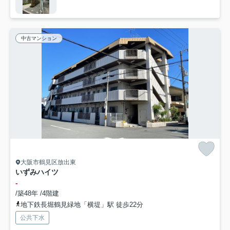
中古マンション
大阪市鶴見区放出東
いずみハイツ
-
/築48年 /4階建
地下鉄長堀鶴見緑地「横堤」駅 徒歩22分
公共下水