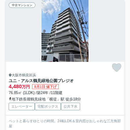
中古マンション
大阪市鶴見区浜
ユニ・アルス鶴見緑地公園プレジオ
4,480
万円
8月1日 値下げ
76.85㎡ (1LDK) /築24年 /11階建
地下鉄長堀鶴見緑地「横堤」駅 徒歩18分
エレベーター
宅配ボックス
公共下水
ペットと暮らすゆとりの時間。24帖LDK＆室内窓がおしゃれな三方角部
屋