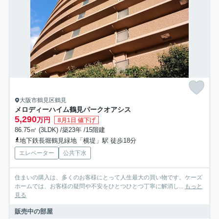
大阪市鶴見区鶴見
メロディーハイム鶴見パークオアシス
5,290
万円
8月1日 値下げ
86.75㎡ (3LDK) /築23年 /15階建
地下鉄長堀鶴見緑地「横堤」駅 徒歩18分
エレベーター
公共下水
住まいの購入は、多くのお客様にとって人生最大の買い物です。ケーズ
ホームでは、お客様の疑問や不安をひとつひとつ丁寧に解消し...
もっと
見る
販売中の部屋