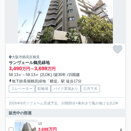
大阪市鶴見区鶴見
サンヴェール鶴見緑地
3,490
3,698
万円～
万円
58.13㎡～59.13㎡ (2LDK) /築30年 /15階建
地下鉄長堀鶴見緑地「横堤」駅 徒歩17分
エレベーター
駐輪場
バイク置場あり
公共下水
2026年9月リフォーム完成予定。10階部分×東向きで風が抜ける2LDK
販売中の部屋
10
3,698万円