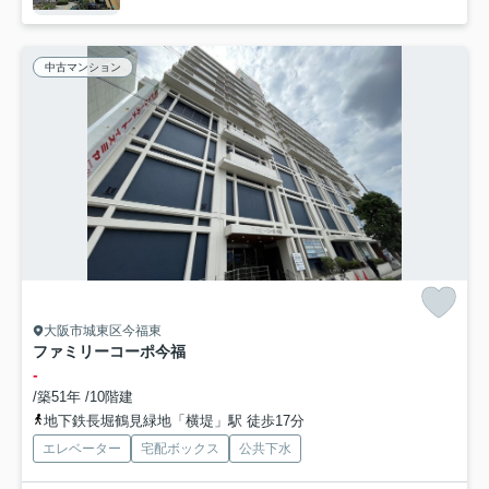
中古マンション
大阪市城東区今福東
ファミリーコーポ今福
-
/築51年 /10階建
地下鉄長堀鶴見緑地「横堤」駅 徒歩17分
エレベーター
宅配ボックス
公共下水