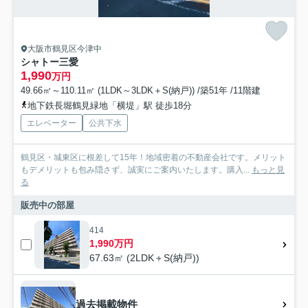
大阪市鶴見区今津中
シャトー三愛
1,990
万円
49.66㎡～110.11㎡ (1LDK～3LDK＋S(納戸)) /築51年 /11階建
地下鉄長堀鶴見緑地「横堤」駅 徒歩18分
エレベーター
公共下水
鶴見区・城東区に根差して15年！地域密着の不動産会社です。メリット
もデメリットも包み隠さず、誠実にご案内いたします。購入...
もっと見
る
販売中の部屋
414
1,990万円
67.63㎡ (2LDK＋S(納戸))
過去掲載物件