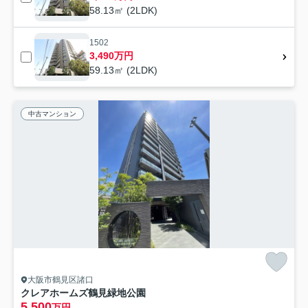
58.13㎡ (2LDK)
1502
3,490万円
59.13㎡ (2LDK)
中古マンション
大阪市鶴見区諸口
クレアホームズ鶴見緑地公園
5,500
万円