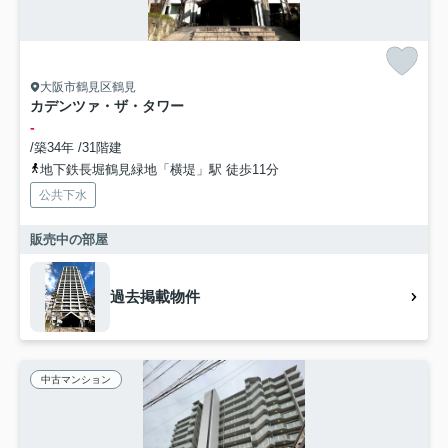
大阪市鶴見区鶴見
カデンツァ・ザ・タワー
-
/築34年 /31階建
地下鉄長堀鶴見緑地「横堤」駅 徒歩11分
公共下水
販売中の部屋
過去掲載物件
中古マンション