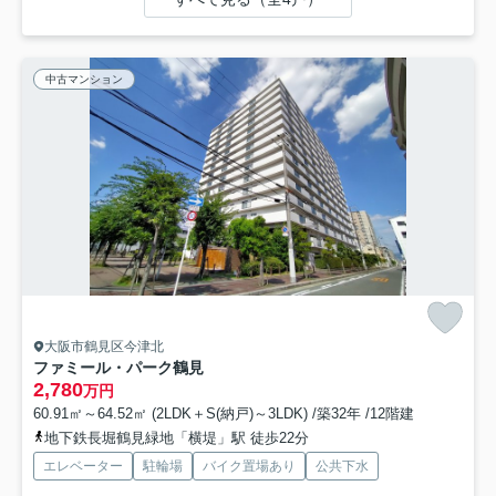
中古マンション
大阪市鶴見区今津北
ファミール・パーク鶴見
2,780
万円
60.91㎡～64.52㎡ (2LDK＋S(納戸)～3LDK) /築32年 /12階建
地下鉄長堀鶴見緑地「横堤」駅 徒歩22分
エレベーター
駐輪場
バイク置場あり
公共下水