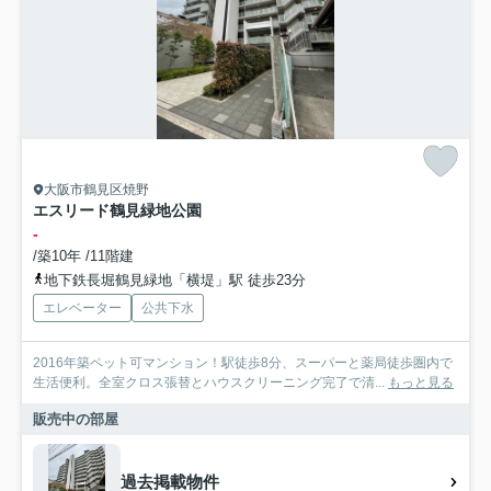
大阪市鶴見区焼野
エスリード鶴見緑地公園
-
/築10年 /11階建
地下鉄長堀鶴見緑地「横堤」駅 徒歩23分
エレベーター
公共下水
2016年築ペット可マンション！駅徒歩8分、スーパーと薬局徒歩圏内で
生活便利。全室クロス張替とハウスクリーニング完了で清...
もっと見る
販売中の部屋
過去掲載物件