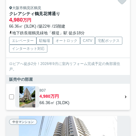
大阪市鶴見区鶴見
クレアシティ鶴見花博通り
4,980
万円
66.36㎡ (3LDK) /築22年 /15階建
地下鉄長堀鶴見緑地「横堤」駅 徒歩18分
エレベーター
駐輪場
オートロック
CATV
宅配ボックス
インターネット対応
ロピアへ徒歩2分！2026年9月に室内リフォーム完成予定の角部屋住
戸。
販売中の部屋
807
4,980万円
66.36㎡ (3LDK)
中古マンション