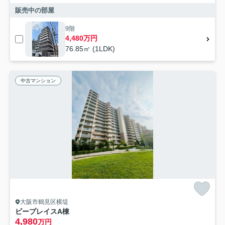
販売中の部屋
9階
4,480万円
76.85㎡ (1LDK)
中古マンション
大阪市鶴見区横堤
ビープレイスA棟
4,980
万円