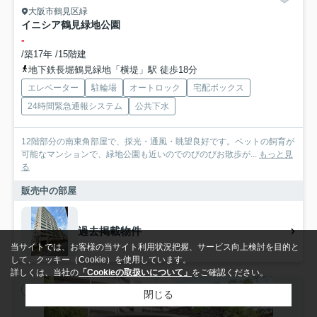
大阪市鶴見区緑
イニシア鶴見緑地公園
-
/築17年 /15階建
地下鉄長堀鶴見緑地「横堤」駅 徒歩18分
エレベーター
駐輪場
オートロック
宅配ボックス
24時間緊急通報システム
公共下水
12階部分の南東角部屋で、採光・通風・眺望良好です。ペットの飼育が
可能なマンションで、緑地公園も近いのでのびのびお散歩が...
もっと見
る
販売中の部屋
過去掲載物件
当サイトでは、お客様の当サイト利用状況把握、サービス向上検討を目的と
して、クッキー（Cookie）を使用しています。
詳しくは、当社の
「Cookieの取扱いについて」
をご確認ください。
中古マンション
閉じる