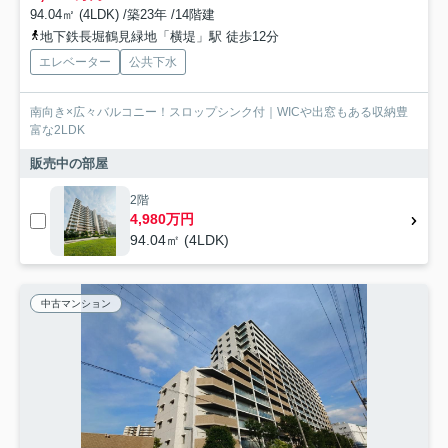
94.04㎡ (4LDK) /築23年 /14階建
地下鉄長堀鶴見緑地「横堤」駅 徒歩12分
エレベーター
公共下水
南向き×広々バルコニー！スロップシンク付｜WICや出窓もある収納豊
富な2LDK
販売中の部屋
2階
4,980万円
94.04㎡ (4LDK)
中古マンション