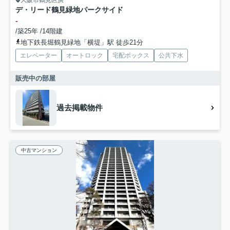
大阪市鶴見区浜
デ・リード鶴見緑地パークサイド
-
/築25年 /14階建
地下鉄長堀鶴見緑地「横堤」駅 徒歩21分
エレベーター
オートロック
宅配ボックス
公共下水
販売中の部屋
過去掲載物件
中古マンション