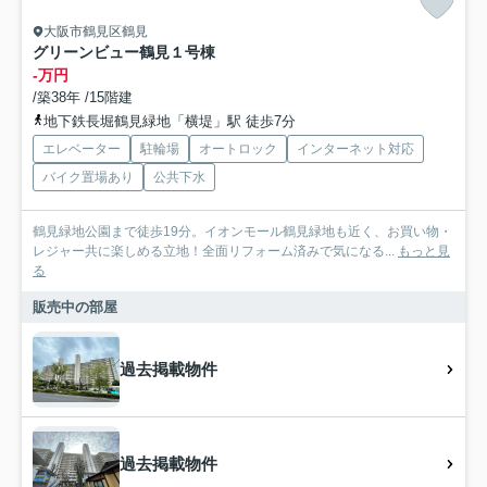
大阪市鶴見区鶴見
グリーンビュー鶴見１号棟
-万円
/築38年 /15階建
地下鉄長堀鶴見緑地「横堤」駅 徒歩7分
エレベーター
駐輪場
オートロック
インターネット対応
バイク置場あり
公共下水
鶴見緑地公園まで徒歩19分。イオンモール鶴見緑地も近く、お買い物・
レジャー共に楽しめる立地！全面リフォーム済みで気になる...
もっと見
る
販売中の部屋
過去掲載物件
過去掲載物件