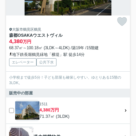
大阪市鶴見区鶴見
森都OSAKAウエストヴィル
4,380
万円
68.37㎡～100.18㎡ (3LDK～4LDK) /築19年 /15階建
地下鉄長堀鶴見緑地「横堤」駅 徒歩14分
エレベーター
公共下水
小学校まで徒歩5分！子ども部屋も確保しやすい、ゆとりある15階の
3LDK。
販売中の部屋
1511
4,380万円
71.37㎡ (3LDK)