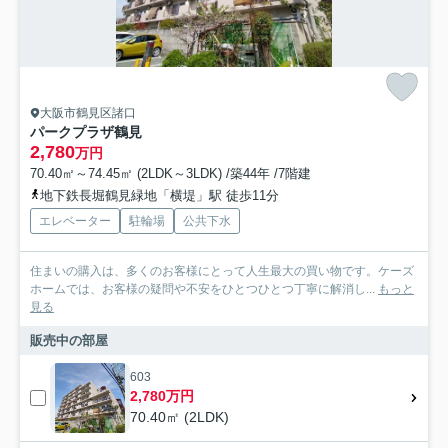
大阪市鶴見区諸口
パークプラザ鶴見
2,780
万円
70.40㎡～74.45㎡ (2LDK～3LDK) /築44年 /7階建
地下鉄長堀鶴見緑地「横堤」駅 徒歩11分
エレベーター
駐輪場
公共下水
住まいの購入は、多くのお客様にとって人生最大の買い物です。ケーズ
ホームでは、お客様の疑問や不安をひとつひとつ丁寧に解消し...
もっと
見る
販売中の部屋
603
2,780万円
70.40㎡ (2LDK)