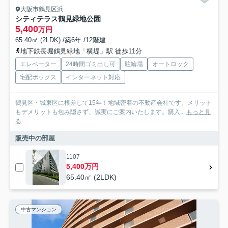
大阪市鶴見区浜
シティテラス鶴見緑地公園
5,400
万円
65.40㎡ (2LDK) /築6年 /12階建
地下鉄長堀鶴見緑地「横堤」駅 徒歩11分
エレベーター
24時間ゴミ出し可
駐輪場
オートロック
宅配ボックス
インターネット対応
鶴見区・城東区に根差して15年！地域密着の不動産会社です。メリット
もデメリットも包み隠さず、誠実にご案内いたします。購入...
もっと見
る
販売中の部屋
1107
5,400万円
65.40㎡ (2LDK)
中古マンション