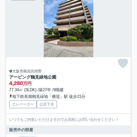
大阪市鶴見区焼野
アービング鶴見緑地公園
4,280
万円
77.34㎡ (3LDK) /築27年 /9階建
地下鉄長堀鶴見緑地「横堤」駅 徒歩21分
エレベーター
公共下水
いつでもご内覧いただけますのでお気軽にお問い合わせください！
販売中の部屋