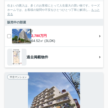
住まいの購入は、多くのお客様にとって人生最大の買い物です。ケーズ
ホームでは、お客様の疑問や不安をひとつひとつ丁寧に解消し...
もっと
見る
販売中の部屋
2
2,780万円
64.52㎡ (3LDK)
過去掲載物件
中古マンション