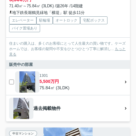
71.40㎡～75.84㎡ (3LDK) /築26年 /14階建
地下鉄長堀鶴見緑地「横堤」駅 徒歩11分
エレベーター
駐輪場
オートロック
宅配ボックス
バイク置場あり
住まいの購入は、多くのお客様にとって人生最大の買い物です。ケーズ
ホームでは、お客様の疑問や不安をひとつひとつ丁寧に解消し...
もっと
見る
販売中の部屋
1301
5,500万円
75.84㎡ (3LDK)
過去掲載物件
中古マンション