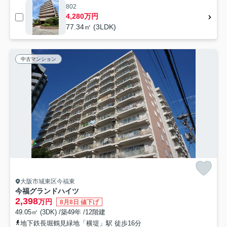
802
4,280万円
77.34㎡ (3LDK)
中古マンション
大阪市城東区今福東
今福グランドハイツ
2,398
万円
8月8日 値下げ
49.05㎡ (3DK) /築49年 /12階建
地下鉄長堀鶴見緑地「横堤」駅 徒歩16分