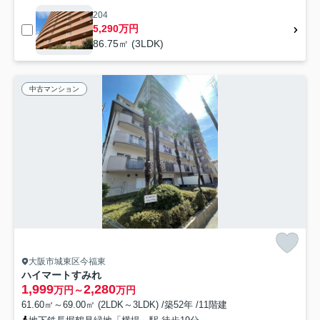
204
5,290万円
86.75㎡ (3LDK)
中古マンション
大阪市城東区今福東
ハイマートすみれ
1,999
2,280
万円～
万円
61.60㎡～69.00㎡ (2LDK～3LDK) /築52年 /11階建