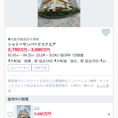
大阪市鶴見区今津南
シャトーサンパークスクエア
2,780
3,080
万円～
万円
62.65㎡～84.25㎡ (2LDK～3LDK) /築39年 /15階建
片町線「徳庵」駅 徒歩14分
片町線「放出」駅 徒歩15分
おおさか東線「高井田中央」駅 徒歩24分
エレベーター
公共下水
構造体のコンクリートを活かした開放的なリノベーション物件。キッチ
ンとリビングをゆるやかに区切る室内窓や、LDKの一角のヌ...
もっと見
る
販売中の部屋
115
3,080万円