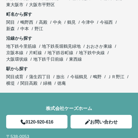
東大阪市
大阪市平野区
町名から探す
関目
鴫野西
高殿
中央
鶴見
今津中
今福西
新森
中本
野江
沿線から探す
地下鉄今里筋線
地下鉄長堀鶴見緑地
おおさか東線
京阪本線
片町線
地下鉄谷町線
地下鉄中央線
大阪環状線
地下鉄千日前線
東西線
駅から探す
関目成育
蒲生四丁目
放出
今福鶴見
鴫野
ＪＲ野江
横堤
関目高殿
緑橋
徳庵
株式会社ケーズホーム
0120-920-616
お問い合わせ
〒538-0053