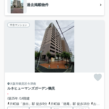
過去掲載物件
中古マンション
大阪市鶴見区今津南
ルネヒューマンズガーデン鶴見
-
/築25年 /14階建
片町線「放出」駅 徒歩9分
片町線「徳庵」駅 徒歩16分
おおさか東線「放出」駅 徒歩12分