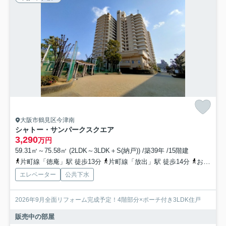
大阪市鶴見区今津南
シャトー・サンパークスクエア
3,290
万円
59.31㎡～75.58㎡ (2LDK～3LDK＋S(納戸)) /築39年 /15階建
片町線「徳庵」駅 徒歩13分
片町線「放出」駅 徒歩14分
おおさか東線「高井田中央」駅 徒歩25分
エレベーター
公共下水
2026年9月全面リフォーム完成予定！4階部分×ポーチ付き3LDK住戸
販売中の部屋