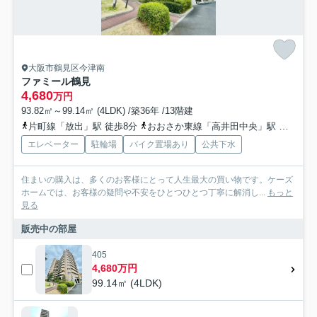
大阪市鶴見区今津南
ファミール鶴見
4,680
万円
93.82㎡～99.14㎡ (4LDK) /築36年 /13階建
片町線「放出」駅 徒歩8分
おおさか東線「高井田中央」駅 徒歩19分
エレベーター
駐輪場
バイク置場あり
公共下水
住まいの購入は、多くのお客様にとって人生最大の買い物です。ケーズ
ホームでは、お客様の疑問や不安をひとつひとつ丁寧に解消し...
もっと
見る
販売中の部屋
405
4,680万円
99.14㎡ (4LDK)