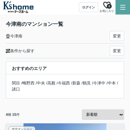
0
ログイン
お気に入り
今津南のマンション一覧
今津南
変更
条件から探す
変更
おすすめのエリア
関目
/
鴫野西
/
中央
/
高殿
/
今福西
/
新森
/
鶴見
/
今津中
/
中本
/
諸口
4
棟
15
件
中古マンション