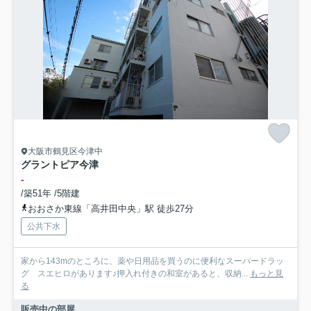
大阪市鶴見区今津中
グラントピア今津
-
/築51年 /5階建
おおさか東線「高井田中央」駅 徒歩27分
公共下水
家から143mのところに、薬や日用品を買うのに便利なスーパードラッ
グ スエヒロがあります♪押入れ付きの和室があると、収納...
もっと見
る
販売中の部屋