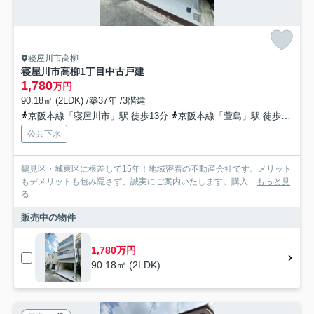
寝屋川市高柳
寝屋川市高柳1丁目中古戸建
1,780
万円
90.18㎡ (2LDK) /築37年 /3階建
京阪本線「寝屋川市」駅 徒歩13分
京阪本線「萱島」駅 徒歩29分
公共下水
鶴見区・城東区に根差して15年！地域密着の不動産会社です。メリット
もデメリットも包み隠さず、誠実にご案内いたします。購入...
もっと見
る
販売中の物件
1,780万円
90.18㎡ (2LDK)