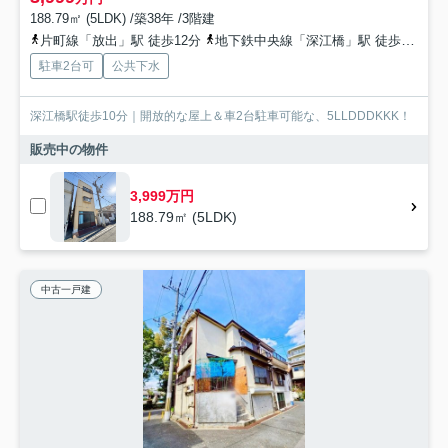
188.79㎡ (5LDK) /築38年 /3階建
片町線「放出」駅 徒歩12分
地下鉄中央線「深江橋」駅 徒歩10分
駐車2台可
公共下水
深江橋駅徒歩10分｜開放的な屋上＆車2台駐車可能な、5LLDDDKKK！
販売中の物件
3,999万円
188.79㎡ (5LDK)
中古一戸建