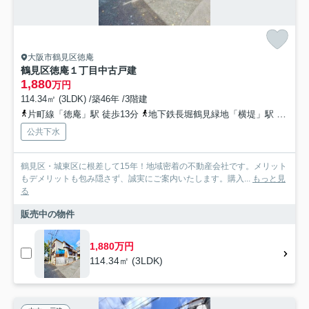
大阪市鶴見区徳庵
鶴見区徳庵１丁目中古戸建
1,880
万円
114.34㎡ (3LDK) /築46年 /3階建
片町線「徳庵」駅 徒歩13分
地下鉄長堀鶴見緑地「横堤」駅 徒歩16分
公共下水
鶴見区・城東区に根差して15年！地域密着の不動産会社です。メリット
もデメリットも包み隠さず、誠実にご案内いたします。購入...
もっと見
る
販売中の物件
1,880万円
114.34㎡ (3LDK)