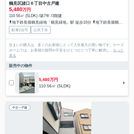
鶴見区諸口６丁目中古戸建
5,480
万円
110.56㎡ (5LDK) /築7年 /3階建
地下鉄長堀鶴見緑地「鶴見緑地」駅 徒歩10分
地下鉄長堀鶴見緑地「横堤」駅 徒歩12分
駐車2台可
公共下水
住まいの購入は、多くのお客様にとって人生最大の買い物です。ケーズ
ホームでは、お客様の疑問や不安をひとつひとつ丁寧に解消し...
もっと
見る
販売中の物件
5,480万円
110.56㎡ (5LDK)
中古一戸建