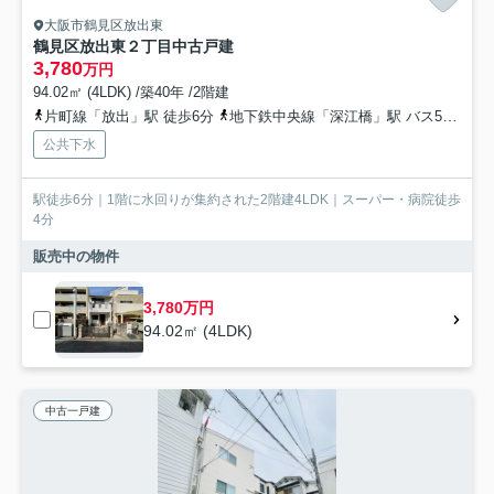
大阪市鶴見区放出東
鶴見区放出東２丁目中古戸建
3,780
万円
94.02㎡ (4LDK) /築40年 /2階建
片町線「放出」駅 徒歩6分
地下鉄中央線「深江橋」駅 バス5分 大阪シティバス「放出住宅前」 停歩4分
公共下水
駅徒歩6分｜1階に水回りが集約された2階建4LDK｜スーパー・病院徒歩
4分
販売中の物件
3,780万円
94.02㎡ (4LDK)
中古一戸建