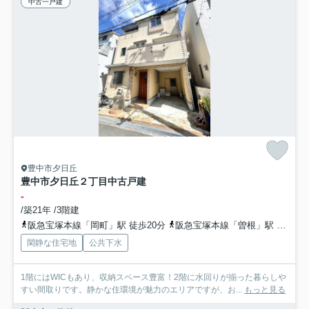
中古一戸建
豊中市夕日丘
豊中市夕日丘２丁目中古戸建
-
/築21年 /3階建
阪急宝塚本線「岡町」駅 徒歩20分
阪急宝塚本線「曽根」駅 徒歩23分
閑静な住宅地
公共下水
1階にはWICもあり、収納スペース豊富！2階に水回りが揃った暮らしや
すい間取りです。静かな住環境が魅力のエリアですが、お...
もっと見る