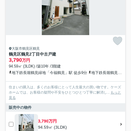
大阪市鶴見区鶴見
鶴見区鶴見2丁目中古戸建
3,790
万円
94.59㎡ (3LDK) /築10年 /3階建
地下鉄長堀鶴見緑地「今福鶴見」駅 徒歩9分
地下鉄長堀鶴見緑地「横堤」駅 徒歩14分
住まいの購入は、多くのお客様にとって人生最大の買い物です。ケーズ
ホームでは、お客様の疑問や不安をひとつひとつ丁寧に解消し...
もっと
見る
販売中の物件
3,790万円
94.59㎡ (3LDK)