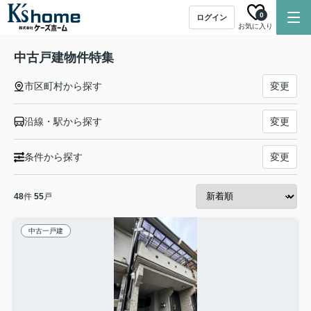
0
ログイン
お気に入り
中古戸建物件特集
市区町村から探す
変更
沿線・駅から探す
変更
条件から探す
変更
48
件
55
戸
中古一戸建