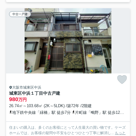
中古一戸建
大阪市城東区中浜
城東区中浜１丁目中古戸建
980
万円
26.74㎡～103.68㎡ (2K～5LDK) /築72年 /2階建
地下鉄中央線「緑橋」駅 徒歩7分
片町線「鴫野」駅 徒歩12分
大阪
住まいの購入は、多くのお客様にとって人生最大の買い物です。ケーズ
ホームでは、お客様の疑問や不安をひとつひとつ丁寧に解消し...
もっと