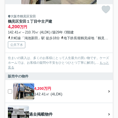
大阪市鶴見区安田
鶴見区安田１丁目中古戸建
4,200
万円
142.41㎡～210.70㎡ (4LDK) /築29年 /3階建
片町線「鴻池新田」駅 徒歩18分
地下鉄長堀鶴見緑地「鶴見緑地」駅 徒歩21分
公共下水
住まいの購入は、多くのお客様にとって人生最大の買い物です。ケーズ
ホームでは、お客様の疑問や不安をひとつひとつ丁寧に解消し...
もっと
見る
販売中の物件
4,200万円
142.41㎡ (4LDK)
過去掲載物件