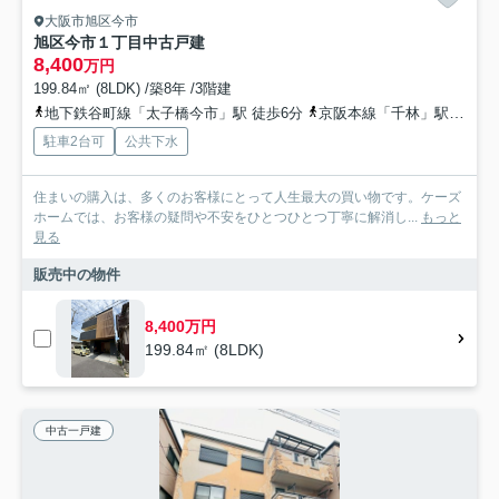
大阪市旭区今市
旭区今市１丁目中古戸建
8,400
万円
199.84㎡ (8LDK) /築8年 /3階建
地下鉄谷町線「太子橋今市」駅 徒歩6分
京阪本線「千林」駅 徒歩7分
駐車2台可
公共下水
住まいの購入は、多くのお客様にとって人生最大の買い物です。ケーズ
ホームでは、お客様の疑問や不安をひとつひとつ丁寧に解消し...
もっと
見る
販売中の物件
8,400万円
199.84㎡ (8LDK)
中古一戸建