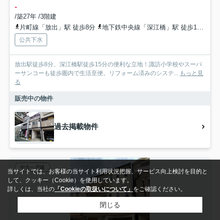
-
/築27年 /3階建
片町線「放出」駅 徒歩8分
地下鉄中央線「深江橋」駅 徒歩15分
お
公共下水
放出駅徒歩8分、深江橋駅徒歩15分の便利な立地！諏訪小学校やスーパ
ーサンコーも徒歩圏内で生活至便。リフォーム済みのシステ...
もっと見
る
販売中の物件
過去掲載物件
中古一戸建
当サイトでは、お客様の当サイト利用状況把握、サービス向上検討を目的と
して、クッキー（Cookie）を使用しています。
詳しくは、当社の
「Cookieの取扱いについて」
をご確認ください。
閉じる