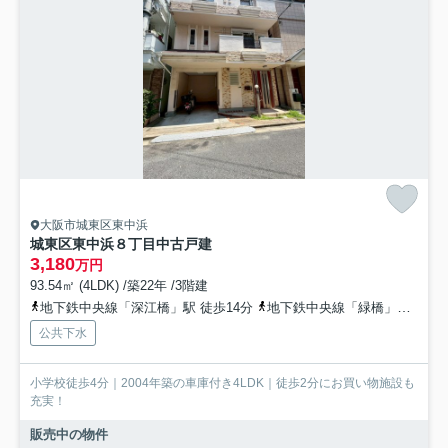
大阪市城東区東中浜
城東区東中浜８丁目中古戸建
3,180
万円
93.54㎡ (4LDK) /築22年 /3階建
地下鉄中央線「深江橋」駅 徒歩14分
地下鉄中央線「緑橋」駅 徒歩14分
公共下水
小学校徒歩4分｜2004年築の車庫付き4LDK｜徒歩2分にお買い物施設も
充実！
販売中の物件