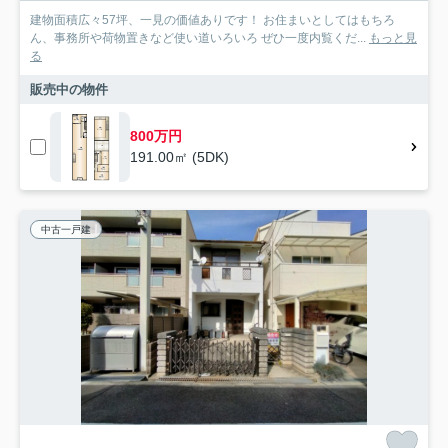
建物面積広々57坪、一見の価値ありです！ お住まいとしてはもちろ
ん、事務所や荷物置きなど使い道いろいろ ぜひ一度内覧くだ...
もっと見
る
販売中の物件
800万円
191.00㎡ (5DK)
中古一戸建