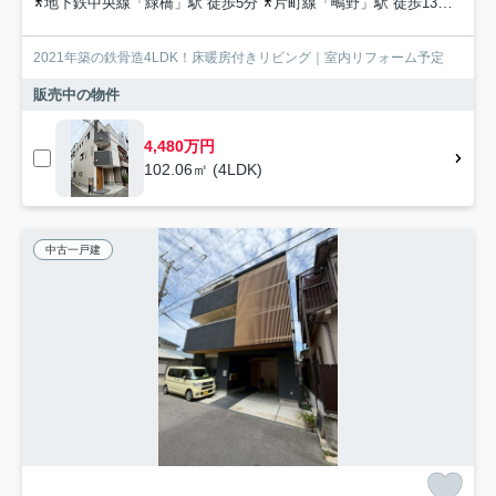
地下鉄中央線「緑橋」駅 徒歩5分
片町線「鴫野」駅 徒歩13分
大阪
2021年築の鉄骨造4LDK！床暖房付きリビング｜室内リフォーム予定
販売中の物件
4,480万円
102.06㎡ (4LDK)
中古一戸建