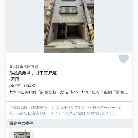
大阪市旭区高殿
旭区高殿４丁目中古戸建
-万円
/築29年 /3階建
地下鉄谷町線「関目高殿」駅 徒歩4分
地下鉄今里筋線「関目成育」駅 徒歩7分
「関目高殿」駅徒歩4分、生活に便利な立地！小学校やスーパーも近
く、安心の住環境です。リフォームのご相談もお気軽にどうぞ。
販売中の物件