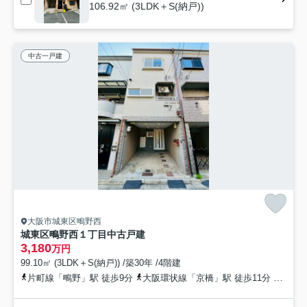
106.92㎡ (3LDK＋S(納戸))
中古一戸建
大阪市城東区鴫野西
城東区鴫野西１丁目中古戸建
3,180
万円
99.10㎡ (3LDK＋S(納戸)) /築30年 /4階建
片町線「鴫野」駅 徒歩9分
大阪環状線「京橋」駅 徒歩11分
京阪本