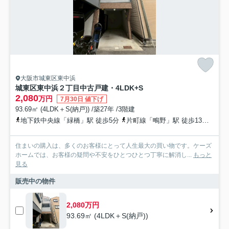
大阪市城東区東中浜
城東区東中浜２丁目中古戸建・4LDK+S
2,080
万円
7月30日 値下げ
93.69㎡ (4LDK＋S(納戸)) /築27年 /3階建
地下鉄中央線「緑橋」駅 徒歩5分
片町線「鴫野」駅 徒歩13分
大阪
住まいの購入は、多くのお客様にとって人生最大の買い物です。ケーズ
ホームでは、お客様の疑問や不安をひとつひとつ丁寧に解消し...
もっと
見る
販売中の物件
2,080万円
93.69㎡ (4LDK＋S(納戸))