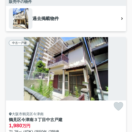
販売中の物件
過去掲載物件
中古一戸建
大阪市鶴見区今津南
鶴見区今津南３丁目中古戸建
1,980
万円
71.28㎡ (4DK) /築50年 /2階建