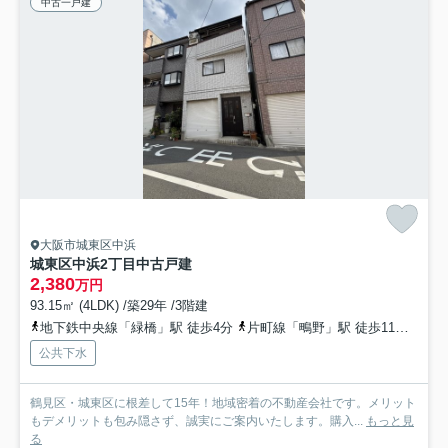
中古一戸建
大阪市城東区中浜
城東区中浜2丁目中古戸建
2,380
万円
93.15㎡ (4LDK) /築29年 /3階建
地下鉄中央線「緑橋」駅 徒歩4分
片町線「鴫野」駅 徒歩11分
地下
公共下水
鶴見区・城東区に根差して15年！地域密着の不動産会社です。メリット
もデメリットも包み隠さず、誠実にご案内いたします。購入...
もっと見
る