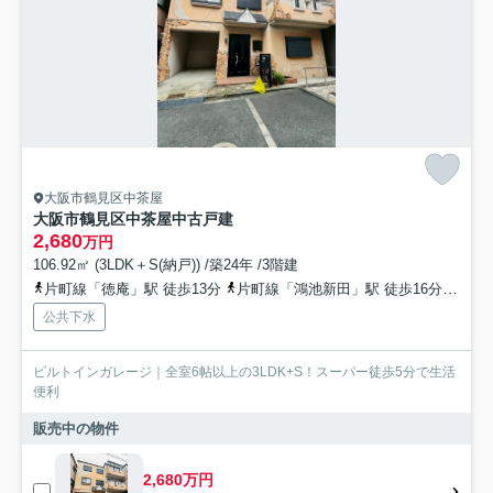
大阪市鶴見区中茶屋
大阪市鶴見区中茶屋中古戸建
2,680
万円
106.92㎡ (3LDK＋S(納戸)) /築24年 /3階建
片町線「徳庵」駅 徒歩13分
片町線「鴻池新田」駅 徒歩16分
地下
公共下水
ビルトインガレージ｜全室6帖以上の3LDK+S！スーパー徒歩5分で生活
便利
販売中の物件
2,680万円