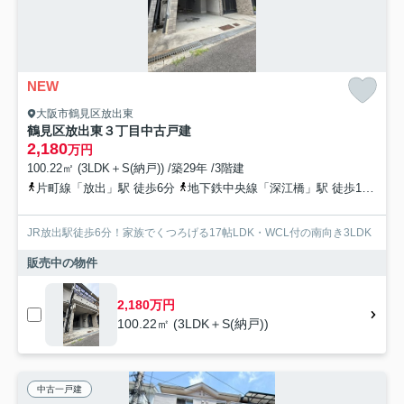
NEW
大阪市鶴見区放出東
鶴見区放出東３丁目中古戸建
2,180
万円
100.22㎡ (3LDK＋S(納戸)) /築29年 /3階建
片町線「放出」駅 徒歩6分
地下鉄中央線「深江橋」駅 徒歩16分
地
JR放出駅徒歩6分！家族でくつろげる17帖LDK・WCL付の南向き3LDK
販売中の物件
2,180万円
100.22㎡ (3LDK＋S(納戸))
中古一戸建