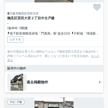
大阪市鶴見区茨田大宮
鶴見区茨田大宮２丁目中古戸建
-
/築46年 /3階建
地下鉄長堀鶴見緑地「門真南」駅 徒歩12分
片町線「鴻池新田」駅 徒歩20分
公共下水
薬や日用品を買うのに便利なウエルシア鶴見茨田大宮店まで徒歩4分！
内装リフォーム済みなので、新しくなった住まいで生活を始め...
もっと
見る
販売中の物件
過去掲載物件
中古一戸建