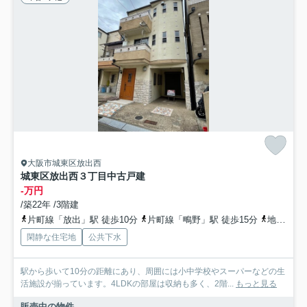
大阪市城東区放出西
城東区放出西３丁目中古戸建
-万円
/築22年 /3階建
片町線「放出」駅 徒歩10分
片町線「鴫野」駅 徒歩15分
地下鉄長堀鶴見緑地「今福鶴見」駅 徒歩18分
閑静な住宅地
公共下水
駅から歩いて10分の距離にあり、周囲には小中学校やスーパーなどの生
活施設が揃っています。4LDKの部屋は収納も多く、2階...
もっと見る
販売中の物件