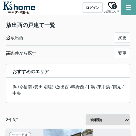
0
ログイン
お気に入り
放出西の戸建て一覧
放出西
変更
条件から探す
変更
おすすめのエリア
浜
/
今福南
/
安田
/
諏訪
/
放出西
/
鴫野西
/
中浜
/
東中浜
/
鶴見
/
中央
2
件
3
戸
中古一戸建