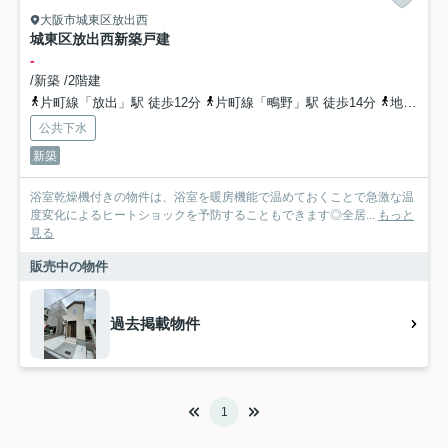
大阪市城東区放出西
城東区放出西新築戸建
-
/新築 /2階建
片町線「放出」駅 徒歩12分
片町線「鴫野」駅 徒歩14分
地下鉄長堀鶴見緑地「蒲生四丁目」駅 徒歩18分
公共下水
新築
浴室乾燥機付きの物件は、浴室を暖房機能で温めておくことで急激な温
度変化によるヒートショックを予防することもできます◎全居...
もっと
見る
販売中の物件
過去掲載物件
1