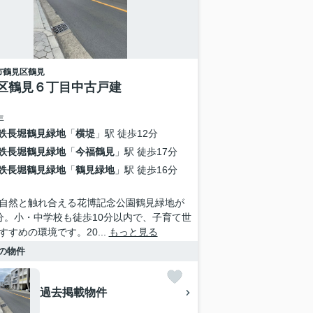
市鶴見区
鶴見
区鶴見６丁目中古戸建
年
鉄長堀鶴見緑地
「
横堤
」駅 徒歩12分
鉄長堀鶴見緑地
「
今福鶴見
」駅 徒歩17分
鉄長堀鶴見緑地
「
鶴見緑地
」駅 徒歩16分
自然と触れ合える花博記念公園鶴見緑地が
分。小・中学校も徒歩10分以内で、子育て世
すすめの環境です。20...
もっと見る
の物件
過去掲載物件