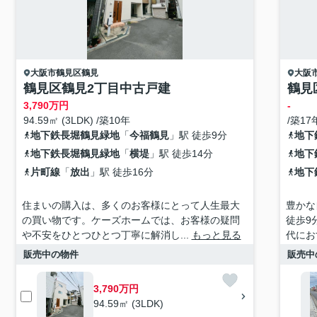
大阪市鶴見区
鶴見
大阪
鶴見区鶴見2丁目中古戸建
鶴見
3,790
万円
-
94.59㎡ (3LDK) /築10年
/築17
地下鉄長堀鶴見緑地
「
今福鶴見
」駅 徒歩9分
地下
地下鉄長堀鶴見緑地
「
横堤
」駅 徒歩14分
地下
片町線
「
放出
」駅 徒歩16分
地下
住まいの購入は、多くのお客様にとって人生最大
豊かな
の買い物です。ケーズホームでは、お客様の疑問
徒歩9
や不安をひとつひとつ丁寧に解消し...
もっと見る
代にお
販売中の物件
販売中
3,790万円
94.59㎡ (3LDK)