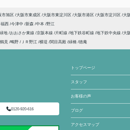
阪市旭区
大阪市東成区
大阪市東淀川区
大阪市港区
大阪市淀川区
大
今福西
今津中
新森
中本
野江
見緑地
おおさか東線
京阪本線
片町線
地下鉄谷町線
地下鉄中央線
大
鶴見
鴫野
ＪＲ野江
横堤
関目高殿
緑橋
徳庵
トップページ
スタッフ
お客様の声
0120-920-616
ブログ
アクセスマップ