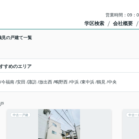
営業時間：09：
学区検索
会社概要
鶴見の戸建て一覧
すすめのエリア
/
今福南
/
安田
/
諏訪
/
放出西
/
鴫野西
/
中浜
/
東中浜
/
鶴見
/
中央
戸
中古一戸建
中古一