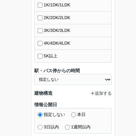
1K/1DK/1LDK
2K/2DK/2LDK
3K/3DK/3LDK
4K/4DK/4LDK
5K以上
駅・バス停からの時間
建物構造
追加する
情報公開日
指定しない
本日
3日以内
1週間以内