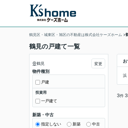
鶴見区・城東区・旭区の不動産は株式会社ケーズホーム
鶴見の戸建て一覧
お
鶴見
変更
物件種別
浜
戸建
投資用
3
3
件
一戸建て
新築・中古
指定しない
新築
中古