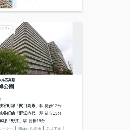
ンション
市旭区
高殿
旭公園
年
鉄谷町線
「
関目高殿
」駅 徒歩12分
鉄谷町線
「
野江内代
」駅 徒歩13分
本線
「
野江
」駅 徒歩19分
ベーター
閑静な住宅地
公共下水