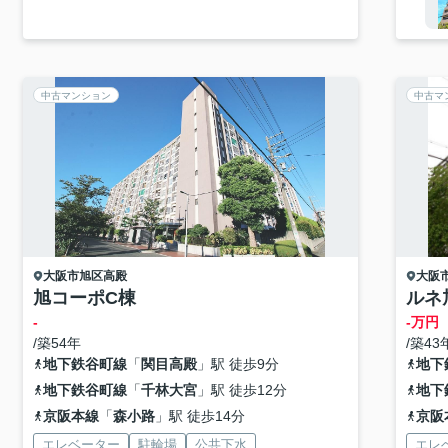
中古マンション
中古マ
大阪市旭区
高殿
大阪
旭コーポC棟
ルネ
-
-万円
/築54年
/築43
地下鉄谷町線
「
関目高殿
」駅 徒歩9分
地下
地下鉄谷町線
「
千林大宮
」駅 徒歩12分
地下
京阪本線
「
森小路
」駅 徒歩14分
京阪
エレベーター
駐輪場
公共下水
エレ