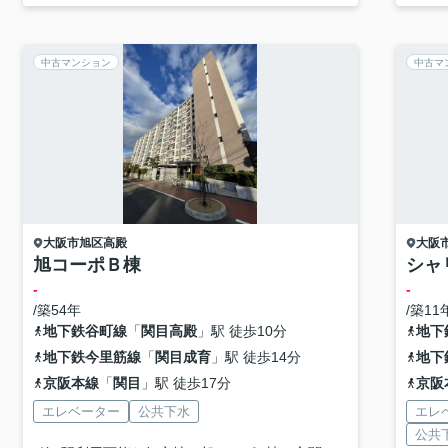
中古マンション
中古マ
大阪市旭区
高殿
大阪
旭コーポＢ棟
シャ
-
-
/築54年
/築11
地下鉄谷町線
「
関目高殿
」駅 徒歩10分
地下
地下鉄今里筋線
「
関目成育
」駅 徒歩14分
地下
京阪本線
「
関目
」駅 徒歩17分
京阪
エレベーター
公共下水
エレ
公共