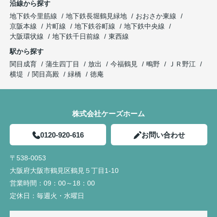
沿線から探す
地下鉄今里筋線
地下鉄長堀鶴見緑地
おおさか東線
京阪本線
片町線
地下鉄谷町線
地下鉄中央線
大阪環状線
地下鉄千日前線
東西線
駅から探す
関目成育
蒲生四丁目
放出
今福鶴見
鴫野
ＪＲ野江
横堤
関目高殿
緑橋
徳庵
株式会社ケーズホーム
0120-920-616
お問い合わせ
〒538-0053
大阪府大阪市鶴見区鶴見５丁目1-10
営業時間：
09：00～18：00
定休日：
毎週火・水曜日