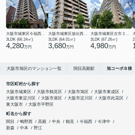
大阪市城東区今福西６丁目
大阪市城東区放出西１丁目
大阪市城東区古市２丁目
3LDK (66.24㎡)
3LDK (64.01㎡)
3LDK (67.26㎡)
2
4,280
3,680
4,980
万円
万円
万円
大阪市旭区のマンション一覧
関目高殿駅
旭コーポＢ棟
市区町村から探す
大阪市城東区
大阪市鶴見区
大阪市旭区
大阪市東成区
大阪市東淀川区
大阪市港区
大阪市淀川区
大阪市此花区
東大阪市
大阪市平野区
町名から探す
関目
鴫野西
高殿
中央
鶴見
今福西
今津中
新森
中本
野江