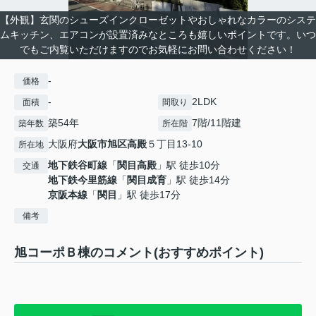
【外観】玄関のシューズインクローゼットやおしゃれなカラーのシステ
ムキッチン、エアコンが設置済みなところも嬉しいポイントです。いつ
でもご内覧いただけますのでお気軽にお問い合わせください！
-
価格
-
2LDK
面積
間取り
築54年
7階/11階建
築年数
所在階
大阪府
大阪市旭区
高殿
５丁目13-10
所在地
地下鉄谷町線
「
関目高殿
」駅 徒歩10分
交通
地下鉄今里筋線
「
関目成育
」駅 徒歩14分
京阪本線
「
関目
」駅 徒歩17分
備考
旭コーポＢ棟のコメント(おすすめポイント)