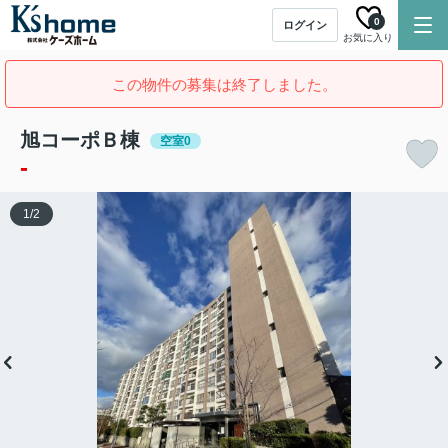
0
ログイン
お気に入り
この物件の募集は終了しました。
旭コーポＢ棟
空室0
-
1
/
2