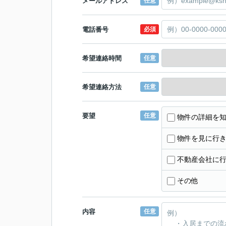
メールアドレス
任意
電話番号
必須
希望連絡時間
任意
希望連絡方法
任意
要望
任意
物件の詳細を
物件を見に行
不動産会社に
その他
内容
任意