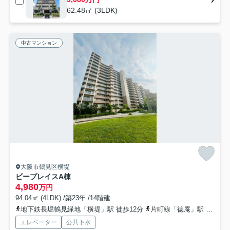
62.48㎡ (3LDK)
中古マンション
大阪市鶴見区横堤
ビープレイスA棟
4,980
万円
94.04㎡ (4LDK) /築23年 /14階建
地下鉄長堀鶴見緑地「横堤」駅 徒歩12分
片町線「徳庵」駅 徒歩16分
エレベーター
公共下水