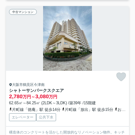
中古マンション
大阪市鶴見区今津南
シャトーサンパークスクエア
2,780
3,080
万円～
万円
62.65㎡～84.25㎡ (2LDK～3LDK) /築39年 /15階建
片町線「徳庵」駅 徒歩14分
片町線「放出」駅 徒歩15分
おおさか東線「高井田中央」駅 徒歩24分
エレベーター
公共下水
構造体のコンクリートを活かした開放的なリノベーション物件。キッチ