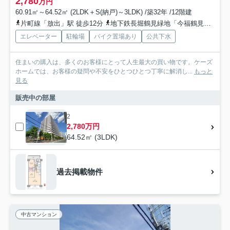
2,780
万円
60.91㎡～64.52㎡ (2LDK＋S(納戸)～3LDK) /築32年 /12階建
片町線「放出」駅 徒歩12分
地下鉄長堀鶴見緑地「今福鶴見」駅 徒歩19分
エレベーター
駐輪場
バイク置場あり
公共下水
住まいの購入は、多くのお客様にとって人生最大の買い物です。ケーズ
ホームでは、お客様の疑問や不安をひとつひとつ丁寧に解消し...
もっと
見る
販売中の部屋
2
2,780万円
64.52㎡ (3LDK)
過去掲載物件
中古マンション