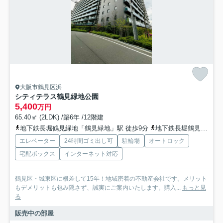
大阪市鶴見区浜
シティテラス鶴見緑地公園
5,400
万円
65.40㎡ (2LDK) /築6年 /12階建
地下鉄長堀鶴見緑地「鶴見緑地」駅 徒歩9分
地下鉄長堀鶴見緑地「横堤」駅 徒歩11分
エレベーター
24時間ゴミ出し可
駐輪場
オートロック
宅配ボックス
インターネット対応
鶴見区・城東区に根差して15年！地域密着の不動産会社です。メリット
もデメリットも包み隠さず、誠実にご案内いたします。購入...
もっと見
る
販売中の部屋