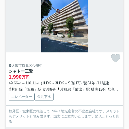
大阪市鶴見区今津中
シャトー三愛
1,990
万円
49.66㎡～110.11㎡ (1LDK～3LDK＋S(納戸)) /築51年 /11階建
片町線「徳庵」駅 徒歩9分
片町線「放出」駅 徒歩19分
地下鉄長堀鶴見緑地「横堤」駅 徒歩18分
エレベーター
公共下水
鶴見区・城東区に根差して15年！地域密着の不動産会社です。メリット
もデメリットも包み隠さず、誠実にご案内いたします。購入...
もっと見
る