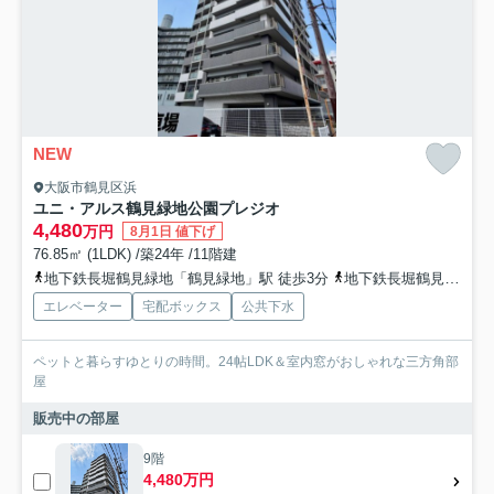
NEW
大阪市鶴見区浜
ユニ・アルス鶴見緑地公園プレジオ
4,480
万円
8月1日 値下げ
76.85㎡ (1LDK) /築24年 /11階建
地下鉄長堀鶴見緑地「鶴見緑地」駅 徒歩3分
地下鉄長堀鶴見緑地「門真南」駅 徒歩14分
エレベーター
宅配ボックス
公共下水
ペットと暮らすゆとりの時間。24帖LDK＆室内窓がおしゃれな三方角部
屋
販売中の部屋
9階
4,480万円