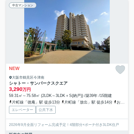
中古マンション
NEW
大阪市鶴見区今津南
シャトー・サンパークスクエア
3,290
万円
59.31㎡～75.58㎡ (2LDK～3LDK＋S(納戸)) /築39年 /15階建
片町線「徳庵」駅 徒歩13分
片町線「放出」駅 徒歩14分
おおさか東線「高井田中央」駅 徒歩25分
エレベーター
公共下水
2026年9月全面リフォーム完成予定！4階部分×ポーチ付き3LDK住戸