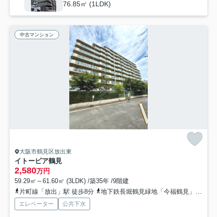
76.85㎡ (1LDK)
中古マンション
大阪市鶴見区放出東
イトーピア鶴見
2,580
万円
59.29㎡～61.60㎡ (3LDK) /築35年 /9階建
片町線「放出」駅 徒歩8分
地下鉄長堀鶴見緑地「今福鶴見」駅 徒歩16分
エレベーター
公共下水