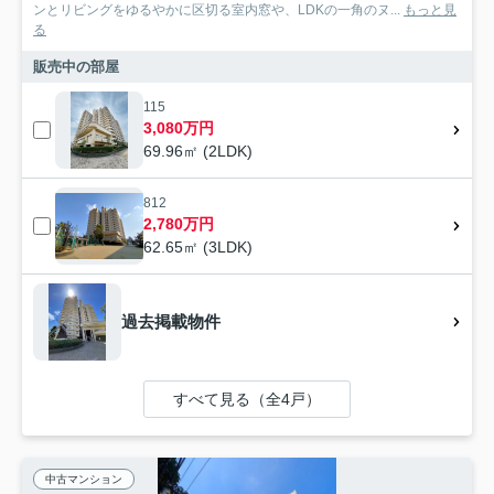
ンとリビングをゆるやかに区切る室内窓や、LDKの一角のヌ...
もっと見
る
販売中の部屋
115
3,080万円
69.96㎡ (2LDK)
812
2,780万円
62.65㎡ (3LDK)
過去掲載物件
すべて見る（全4戸）
中古マンション