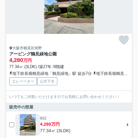
大阪市鶴見区焼野
アービング鶴見緑地公園
4,280
万円
77.34㎡ (3LDK) /築27年 /9階建
地下鉄長堀鶴見緑地「鶴見緑地」駅 徒歩7分
地下鉄長堀鶴見緑地「門真南」駅 徒歩11分
エレベーター
公共下水
いつでもご内覧いただけますのでお気軽にお問い合わせください！
販売中の部屋
802
4,280万円
77.34㎡ (3LDK)