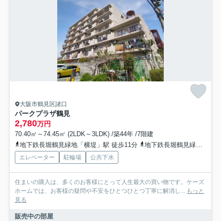
大阪市鶴見区諸口
パークプラザ鶴見
2,780
万円
70.40㎡～74.45㎡ (2LDK～3LDK) /築44年 /7階建
地下鉄長堀鶴見緑地「横堤」駅 徒歩11分
地下鉄長堀鶴見緑地「鶴見緑地」駅 徒歩10分
エレベーター
駐輪場
公共下水
住まいの購入は、多くのお客様にとって人生最大の買い物です。ケーズ
ホームでは、お客様の疑問や不安をひとつひとつ丁寧に解消し...
もっと
見る
販売中の部屋