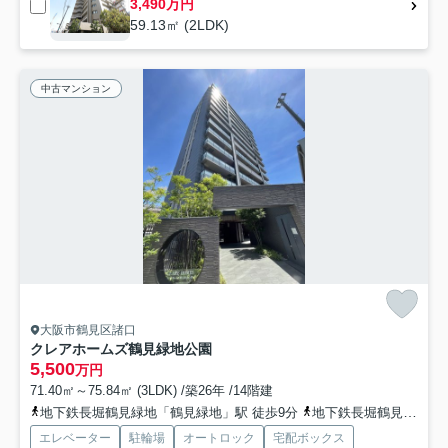
3,490万円
59.13㎡ (2LDK)
中古マンション
大阪市鶴見区諸口
クレアホームズ鶴見緑地公園
5,500
万円
71.40㎡～75.84㎡ (3LDK) /築26年 /14階建
地下鉄長堀鶴見緑地「鶴見緑地」駅 徒歩9分
地下鉄長堀鶴見緑地「横堤」駅 徒歩11分
エレベーター
駐輪場
オートロック
宅配ボックス