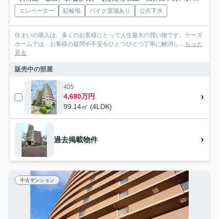
エレベーター
駐輪場
バイク置場あり
公共下水
住まいの購入は、多くのお客様にとって人生最大の買い物です。ケーズ
ホームでは、お客様の疑問や不安をひとつひとつ丁寧に解消し...
もっと
見る
販売中の部屋
405
4,680万円
99.14㎡ (4LDK)
過去掲載物件
中古マンション