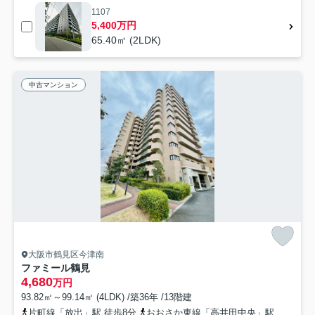
1107
5,400万円
65.40㎡ (2LDK)
中古マンション
大阪市鶴見区今津南
ファミール鶴見
4,680
万円
93.82㎡～99.14㎡ (4LDK) /築36年 /13階建
片町線「放出」駅 徒歩8分
おおさか東線「高井田中央」駅 徒歩19分