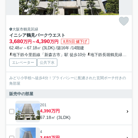
大阪市鶴見区緑
イニシア鶴見パークウエスト
3,680
4,390
万円～
万円
8月5日 値下げ
62.48㎡～67.18㎡ (3LDK) /築16年 /14階建
地下鉄今里筋線「新森古市」駅 徒歩10分
地下鉄長堀鶴見緑地「今福鶴見」駅 徒歩13分
エレベーター
公共下水
みどり小学校へ徒歩4分！プライバシーに配慮された玄関ポーチ付きの
角部屋
販売中の部屋
201
4,390万円
67.18㎡ (3LDK)
4
3,680万円