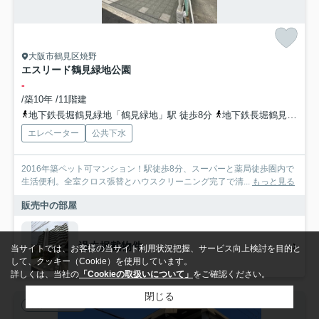
大阪市鶴見区焼野
エスリード鶴見緑地公園
-
/築10年 /11階建
地下鉄長堀鶴見緑地「鶴見緑地」駅 徒歩8分
地下鉄長堀鶴見緑地「門真南」駅 徒歩11分
エレベーター
公共下水
2016年築ペット可マンション！駅徒歩8分、スーパーと薬局徒歩圏内で
生活便利。全室クロス張替とハウスクリーニング完了で清...
もっと見る
販売中の部屋
過去掲載物件
当サイトでは、お客様の当サイト利用状況把握、サービス向上検討を目的と
して、クッキー（Cookie）を使用しています。
詳しくは、当社の
「Cookieの取扱いについて」
をご確認ください。
閉じる
中古マンション