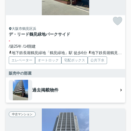
大阪市鶴見区浜
デ・リード鶴見緑地パークサイド
-
/築25年 /14階建
地下鉄長堀鶴見緑地「鶴見緑地」駅 徒歩6分
地下鉄長堀鶴見緑地「門真南」駅 徒歩17分
エレベーター
オートロック
宅配ボックス
公共下水
販売中の部屋
過去掲載物件
中古マンション