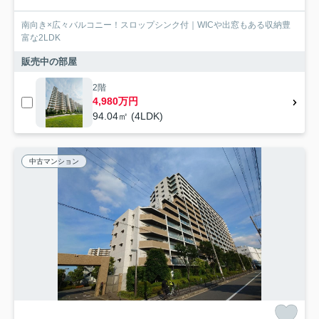
南向き×広々バルコニー！スロップシンク付｜WICや出窓もある収納豊
富な2LDK
販売中の部屋
2階
4,980万円
94.04㎡ (4LDK)
中古マンション