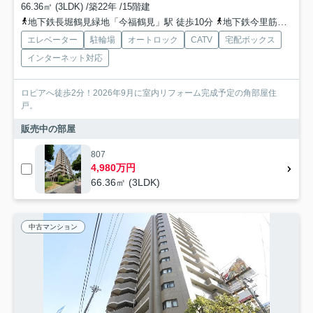
66.36㎡ (3LDK) /築22年 /15階建
地下鉄長堀鶴見緑地「今福鶴見」駅 徒歩10分
地下鉄今里筋線「新森古市」駅 徒歩15分
エレベーター
駐輪場
オートロック
CATV
宅配ボックス
インターネット対応
ロピアへ徒歩2分！2026年9月に室内リフォーム完成予定の角部屋住
戸。
販売中の部屋
807
4,980万円
66.36㎡ (3LDK)
中古マンション