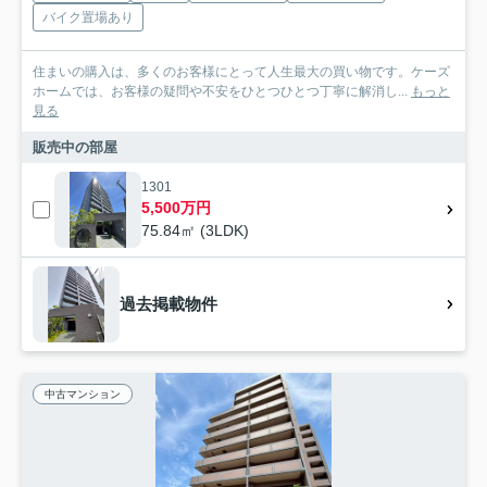
バイク置場あり
住まいの購入は、多くのお客様にとって人生最大の買い物です。ケーズ
ホームでは、お客様の疑問や不安をひとつひとつ丁寧に解消し...
もっと
見る
販売中の部屋
1301
5,500万円
75.84㎡ (3LDK)
過去掲載物件
中古マンション