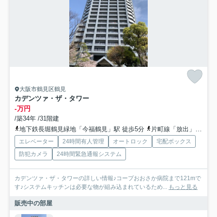
大阪市鶴見区鶴見
カデンツァ・ザ・タワー
-万円
/築34年 /31階建
地下鉄長堀鶴見緑地「今福鶴見」駅 徒歩5分
片町線「放出」駅 徒歩23分
エレベーター
24時間有人管理
オートロック
宅配ボックス
防犯カメラ
24時間緊急通報システム
カデンツァ・ザ・タワーの詳しい情報♪コープおおさか病院まで121mで
す♪システムキッチンは必要な物が組み込まれているため...
もっと見る
販売中の部屋