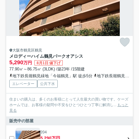
大阪市鶴見区鶴見
メロディーハイム鶴見パークオアシス
5,290
万円
8月1日 値下げ
77.90㎡～86.75㎡ (3LDK) /築23年 /15階建
地下鉄長堀鶴見緑地「今福鶴見」駅 徒歩5分
地下鉄長堀鶴見緑地「蒲生四丁目」駅 徒歩18分
エレベーター
公共下水
住まいの購入は、多くのお客様にとって人生最大の買い物です。ケーズ
ホームでは、お客様の疑問や不安をひとつひとつ丁寧に解消し...
もっと
見る
販売中の部屋
204
5,290万円