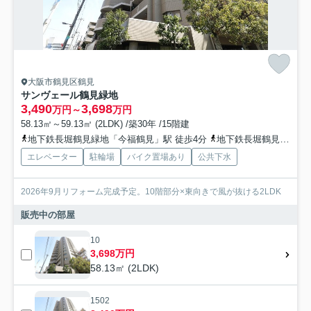
大阪市鶴見区鶴見
サンヴェール鶴見緑地
3,490
3,698
万円～
万円
58.13㎡～59.13㎡ (2LDK) /築30年 /15階建
地下鉄長堀鶴見緑地「今福鶴見」駅 徒歩4分
地下鉄長堀鶴見緑地「横堤」駅 徒歩17分
エレベーター
駐輪場
バイク置場あり
公共下水
2026年9月リフォーム完成予定。10階部分×東向きで風が抜ける2LDK
販売中の部屋
10
3,698万円
58.13㎡ (2LDK)
1502