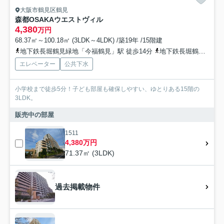
大阪市鶴見区鶴見
森都OSAKAウエストヴィル
4,380
万円
68.37㎡～100.18㎡ (3LDK～4LDK) /築19年 /15階建
地下鉄長堀鶴見緑地「今福鶴見」駅 徒歩14分
地下鉄長堀鶴見緑地「横堤」駅 徒歩14分
エレベーター
公共下水
小学校まで徒歩5分！子ども部屋も確保しやすい、ゆとりある15階の
3LDK。
販売中の部屋
1511
4,380万円
71.37㎡ (3LDK)
過去掲載物件