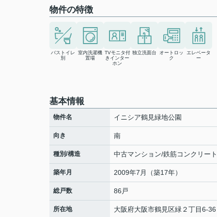
物件の特徴
バストイレ
室内洗濯機
TVモニタ付
独立洗面台
オートロッ
エレベータ
別
置場
きインター
ク
ー
ホン
基本情報
物件名
イニシア鶴見緑地公園
向き
南
種別/構造
中古マンション/鉄筋コンクリー
築年月
2009年7月（築17年）
総戸数
86戸
所在地
大阪府
大阪市鶴見区
緑
２丁目6-36