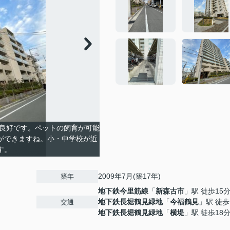
望良好です。ペットの飼育が可能
ができますね。小・中学校が近
す。
2009年7月(築17年)
築年
地下鉄今里筋線
「
新森古市
」駅 徒歩15
地下鉄長堀鶴見緑地
「
今福鶴見
」駅 徒歩
交通
地下鉄長堀鶴見緑地
「
横堤
」駅 徒歩18