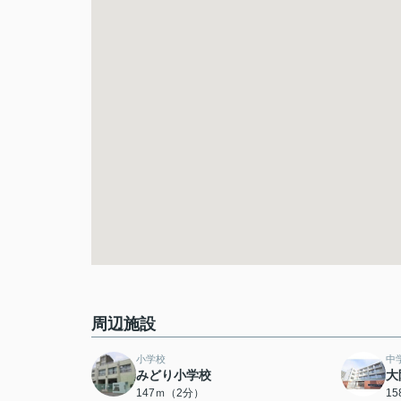
周辺施設
小学校
中
みどり小学校
大
147ｍ（2分）
1