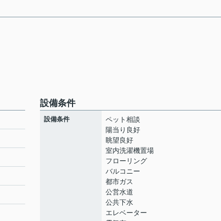
設備条件
設備条件
ペット相談
陽当り良好
眺望良好
室内洗濯機置場
ト
フローリング
バルコニー
都市ガス
公営水道
公共下水
エレベーター