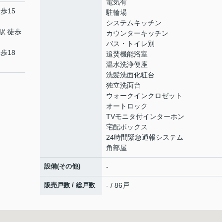
電気有
歩15
駐輪場
システムキッチン
駅 徒歩
カウンターキッチン
バス・トイレ別
歩18
追焚機能浴室
温水洗浄便座
洗髪洗面化粧台
独立洗面台
ウォークインクロゼット
オートロック
TVモニタ付インターホン
宅配ボックス
24時間緊急通報システム
角部屋
設備(その他)
-
販売戸数 / 総戸数
- / 86戸