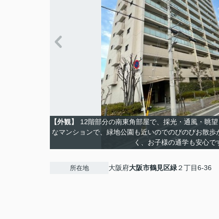
【外観】
12階部分の南東角部屋で、採光・通風・眺
なマンションで、緑地公園も近いのでのびのびお散歩
く、お子様の通学も安心で
大阪府
大阪市鶴見区
緑
２丁目6-36
所在地