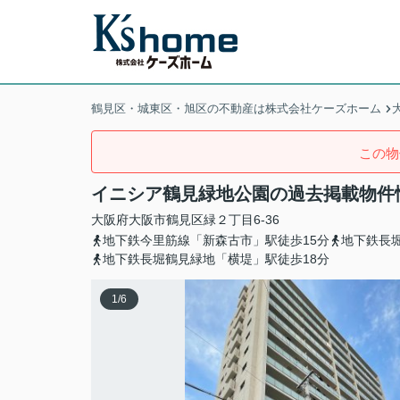
鶴見区・城東区・旭区の不動産は株式会社ケーズホーム
この物
イニシア鶴見緑地公園の過去掲載物件
大阪府
大阪市鶴見区
緑
２丁目6-36
地下鉄今里筋線「新森古市」駅徒歩15分
地下鉄長
地下鉄長堀鶴見緑地「横堤」駅徒歩18分
1
/
6