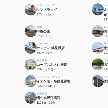
ドラッグストア
ホ
サンドラッグ
ホ
373ｍ（5分）
前
3
公園
銀
寿町公園
関
373ｍ（5分）
3
スーパー
幼
サンディ 鶴見緑店
念
681ｍ（9分）
7
総合病院
公
コープおおさか病院
古
859ｍ（11分）
8
ショッピングセンター
郵
イオンモール鶴見緑地
大
966ｍ（13分）
1
総合病院
済生会野江病院
1195ｍ（15分）