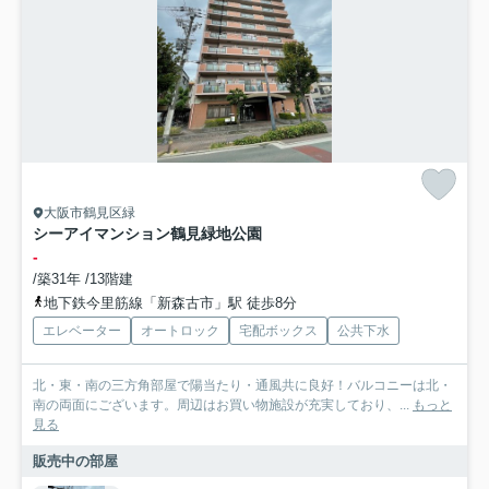
大阪市鶴見区緑
シーアイマンション鶴見緑地公園
-
/築31年 /13階建
地下鉄今里筋線「新森古市」駅 徒歩8分
エレベーター
オートロック
宅配ボックス
公共下水
北・東・南の三方角部屋で陽当たり・通風共に良好！バルコニーは北・
南の両面にございます。周辺はお買い物施設が充実しており、...
もっと
見る
販売中の部屋