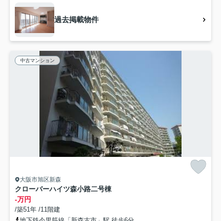
過去掲載物件
中古マンション
大阪市旭区新森
クローバーハイツ森小路二号棟
-万円
/築51年 /11階建
地下鉄今里筋線「新森古市」駅 徒歩6分