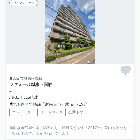
中古マンション
大阪市城東区関目
ファミール城東・関目
-
/築31年 /15階建
地下鉄今里筋線「新森古市」駅 徒歩15分
エレベーター
オートロック
公共下水
南向き角部屋の為、陽当たり、通風良好です！2017年に室内改装歴もご
ざいますので、大変きれいですよ！