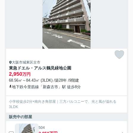
大阪市城東区古市
東急ドエル・アルス鶴見緑地公園
2,950
万円
68.56㎡～84.43㎡ (3LDK) /築28年 /9階建
地下鉄今里筋線「新森古市」駅 徒歩8分
小学校徒歩2分×南向き角部屋｜三方バルコニーで、光と風が溢れる
3LDK
販売中の部屋
504