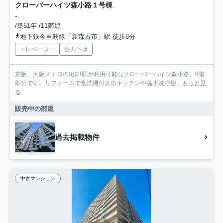
クローバーハイツ森小路１号棟
-
/築51年 /11階建
地下鉄今里筋線「新森古市」駅 徒歩8分
エレベーター
公共下水
京阪、大阪メトロの3線3駅が利用可能なクローバーハイツ森小路、6階
部分です。リフォームで食洗機付きのキッチンや温水洗浄便...
もっと見
る
販売中の部屋
過去掲載物件
中古マンション