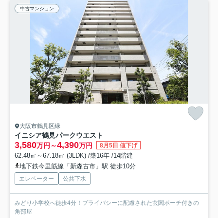
中古マンション
大阪市鶴見区緑
イニシア鶴見パークウエスト
3,580
4,390
万円～
万円
8月5日 値下げ
62.48㎡～67.18㎡ (3LDK) /築16年 /14階建
地下鉄今里筋線「新森古市」駅 徒歩10分
エレベーター
公共下水
みどり小学校へ徒歩4分！プライバシーに配慮された玄関ポーチ付きの
角部屋