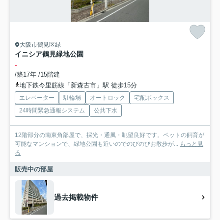
大阪市鶴見区緑
イニシア鶴見緑地公園
-
/築17年 /15階建
地下鉄今里筋線「新森古市」駅 徒歩15分
エレベーター
駐輪場
オートロック
宅配ボックス
24時間緊急通報システム
公共下水
12階部分の南東角部屋で、採光・通風・眺望良好です。ペットの飼育が
可能なマンションで、緑地公園も近いのでのびのびお散歩が...
もっと見
る
販売中の部屋
過去掲載物件