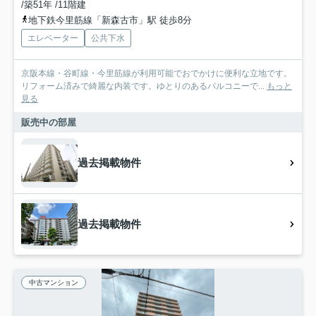
/築51年 /11階建
地下鉄今里筋線「新森古市」駅 徒歩8分
エレベーター
公共下水
京阪本線・谷町線・今里筋線が利用可能でおでかけに便利な立地です。
リフォーム済みで綺麗な内装です。ゆとりのあるバルコニーで...
もっと
見る
販売中の部屋
過去掲載物件
過去掲載物件
中古マンション