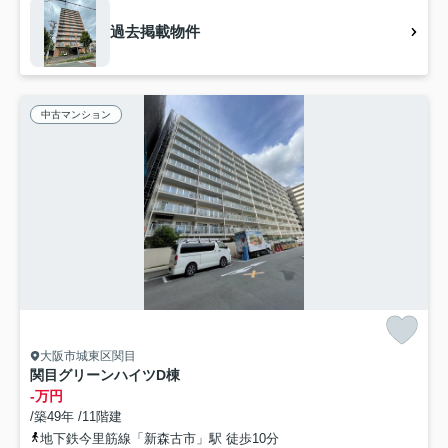
過去掲載物件
中古マンション
大阪市城東区関目
関目グリーンハイツD棟
-万円
/築49年 /11階建
地下鉄今里筋線「新森古市」駅 徒歩10分