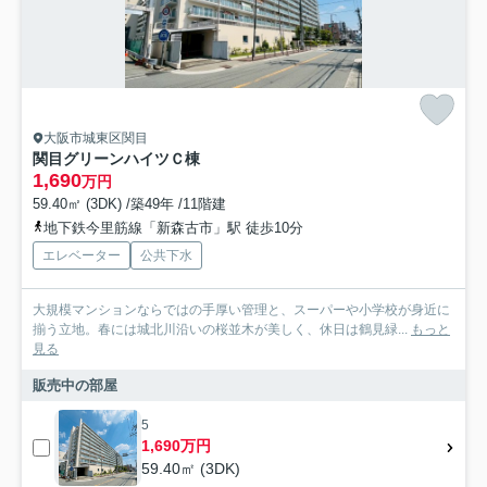
大阪市城東区関目
関目グリーンハイツＣ棟
1,690
万円
59.40㎡ (3DK) /築49年 /11階建
地下鉄今里筋線「新森古市」駅 徒歩10分
エレベーター
公共下水
大規模マンションならではの手厚い管理と、スーパーや小学校が身近に
揃う立地。春には城北川沿いの桜並木が美しく、休日は鶴見緑...
もっと
見る
販売中の部屋
5
1,690万円
59.40㎡ (3DK)