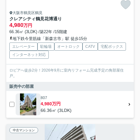
大阪市鶴見区鶴見
クレアシティ鶴見花博通り
4,980
万円
66.36㎡ (3LDK) /築22年 /15階建
地下鉄今里筋線「新森古市」駅 徒歩15分
エレベーター
駐輪場
オートロック
CATV
宅配ボックス
インターネット対応
ロピアへ徒歩2分！2026年9月に室内リフォーム完成予定の角部屋住
戸。
販売中の部屋
807
4,980万円
66.36㎡ (3LDK)
中古マンション