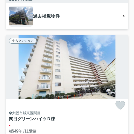
過去掲載物件
中古マンション
大阪市城東区関目
関目グリーンハイツＤ棟
-
/築49年 /11階建