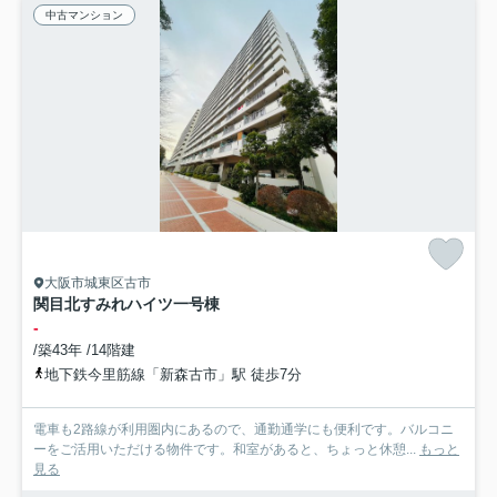
中古マンション
大阪市城東区古市
関目北すみれハイツ一号棟
-
/築43年 /14階建
地下鉄今里筋線「新森古市」駅 徒歩7分
電車も2路線が利用圏内にあるので、通勤通学にも便利です。バルコニ
ーをご活用いただける物件です。和室があると、ちょっと休憩...
もっと
見る