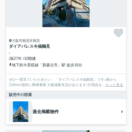
大阪市鶴見区鶴見
ダイアパレス今福鶴見
-
/築27年 /10階建
地下鉄今里筋線「新森古市」駅 徒歩16分
ぜひ一度見ていただきたい、「ダイアパレス今福鶴見」です♪家から
228mの場所に郵便事業 大阪城東支店があります♪日用品を...
もっと見る
販売中の部屋
過去掲載物件