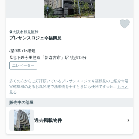
大阪市鶴見区緑
プレサンスロジェ今福鶴見
-
/築9年 /15階建
地下鉄今里筋線「新森古市」駅 徒歩13分
エレベーター
多くの方からご好評頂いているプレサンスロジェ今福鶴見のご紹介☆浴
室乾燥機のあるお風呂場で洗濯物を干すときにも便利です☆床...
もっと
見る
販売中の部屋
過去掲載物件