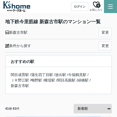
0
ログイン
お気に入り
地下鉄今里筋線 新森古市駅のマンション一覧
新森古市駅
変更
条件から探す
変更
おすすめの駅
関目成育駅
/
蒲生四丁目駅
/
放出駅
/
今福鶴見駅
/
ＪＲ野江駅
/
鴫野駅
/
横堤駅
/
関目高殿駅
/
緑橋駅
/
新森古市駅
41
棟
63
件