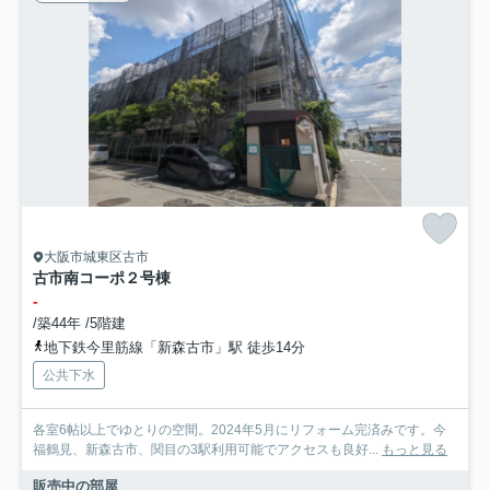
大阪市城東区古市
古市南コーポ２号棟
-
/築44年 /5階建
地下鉄今里筋線「新森古市」駅 徒歩14分
公共下水
各室6帖以上でゆとりの空間。2024年5月にリフォーム完済みです。今
福鶴見、新森古市、関目の3駅利用可能でアクセスも良好...
もっと見る
販売中の部屋