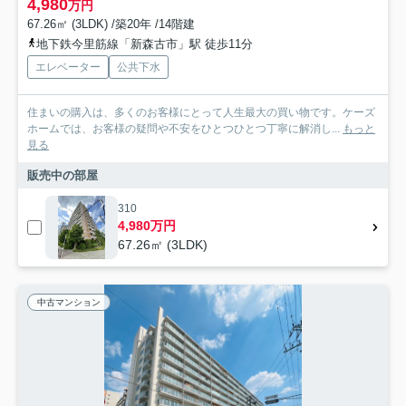
4,980
万円
67.26㎡ (3LDK) /築20年 /14階建
地下鉄今里筋線「新森古市」駅 徒歩11分
エレベーター
公共下水
住まいの購入は、多くのお客様にとって人生最大の買い物です。ケーズ
ホームでは、お客様の疑問や不安をひとつひとつ丁寧に解消し...
もっと
見る
販売中の部屋
310
4,980万円
67.26㎡ (3LDK)
中古マンション