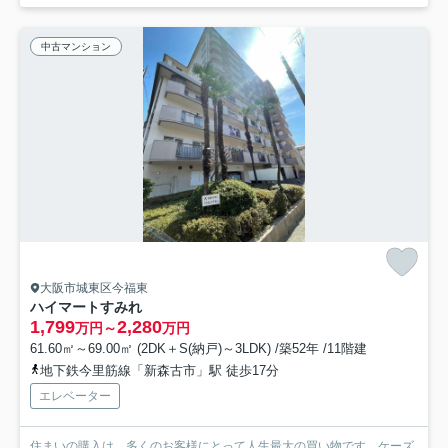
中古マンション
大阪市城東区今福東
ハイマートすみれ
1,799
2,280
万円～
万円
61.60㎡～69.00㎡ (2DK＋S(納戸)～3LDK) /築52年 /11階建
地下鉄今里筋線「新森古市」駅 徒歩17分
エレベーター
住まいの購入は、多くのお客様にとって人生最大の買い物です。ケーズ