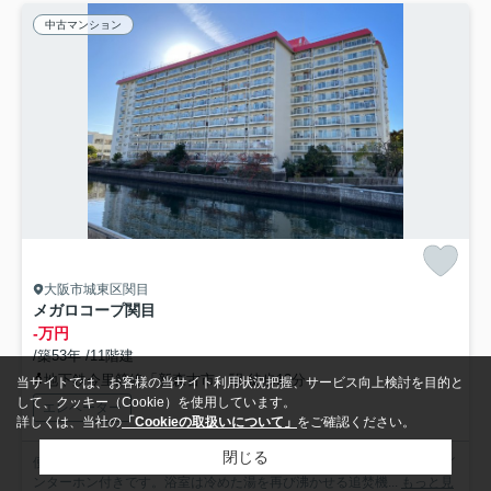
中古マンション
大阪市城東区関目
メガロコープ関目
-万円
/築53年 /11階建
地下鉄今里筋線「新森古市」駅 徒歩12分
当サイトでは、お客様の当サイト利用状況把握、サービス向上検討を目的と
して、クッキー（Cookie）を使用しています。
エレベーター
詳しくは、当社の
「Cookieの取扱いについて」
をご確認ください。
閉じる
便利で快適な生活ができる中古マンションです。顔が見える安心のTVイ
ンターホン付きです。浴室は冷めた湯を再び沸かせる追焚機...
もっと見