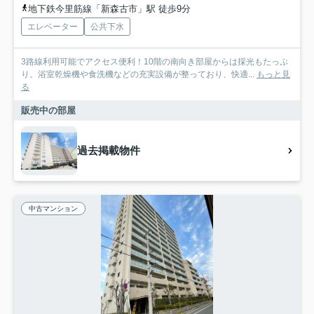
地下鉄今里筋線「新森古市」駅 徒歩9分
エレベーター
公共下水
3路線利用可能でアクセス便利！10階の南向き部屋からは採光もたっぷ
り。浴室乾燥機や食洗機などの充実設備が整っており、快適...
もっと見
る
販売中の部屋
過去掲載物件
中古マンション