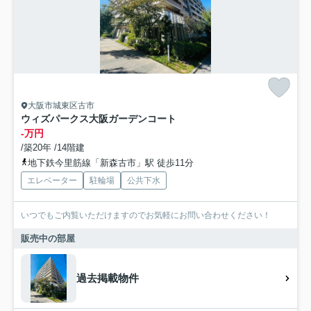
大阪市城東区古市
ウィズパークス大阪ガーデンコート
-万円
/築20年 /14階建
地下鉄今里筋線「新森古市」駅 徒歩11分
エレベーター
駐輪場
公共下水
いつでもご内覧いただけますのでお気軽にお問い合わせください！
販売中の部屋
過去掲載物件