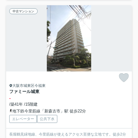
中古マンション
大阪市城東区今福東
ファミール城東
-
/築41年 /15階建
地下鉄今里筋線「新森古市」駅 徒歩22分
エレベーター
公共下水
長堀鶴見緑地線、今里筋線が使えるアクセス至便な立地です。徒歩2分