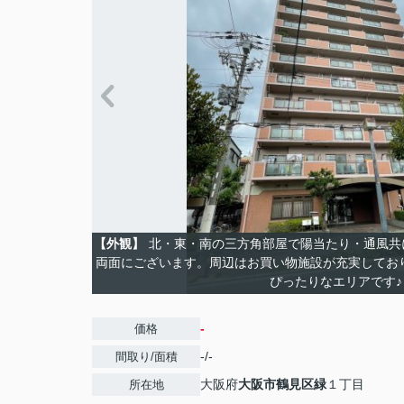
【外観】
北・東・南の三方角部屋で陽当たり・通風共
両面にございます。周辺はお買い物施設が充実してお
ぴったりなエリアです♪
-
価格
-/-
間取り/面積
大阪府
大阪市鶴見区
緑
１丁目
所在地