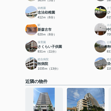
365ｍ（5分）
3
幼稚園
ド
念法幼稚園
ジ
412ｍ（6分）
6
駅
小
新森古市
中
620ｍ（8分）
7
保育園
公
さくらい子供園
寿
831ｍ（11分）
8
総合病院
総
牧病院
済
1035ｍ（13分）
1
近隣の物件