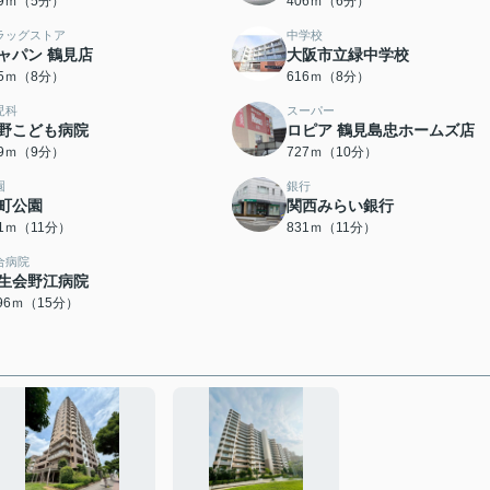
99ｍ（5分）
406ｍ（6分）
ラッグストア
中学校
ャパン 鶴見店
大阪市立緑中学校
15ｍ（8分）
616ｍ（8分）
児科
スーパー
野こども病院
ロピア 鶴見島忠ホームズ店
09ｍ（9分）
727ｍ（10分）
園
銀行
町公園
関西みらい銀行
31ｍ（11分）
831ｍ（11分）
合病院
生会野江病院
196ｍ（15分）