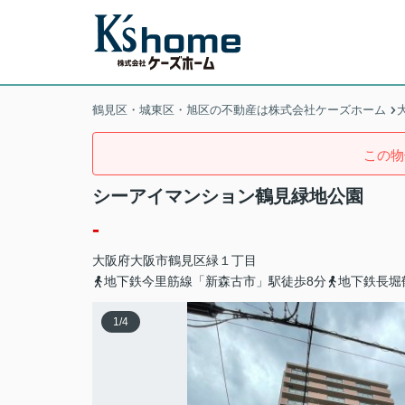
鶴見区・城東区・旭区の不動産は株式会社ケーズホーム
この物
シーアイマンション鶴見緑地公園
-
大阪府
大阪市鶴見区
緑
１丁目
地下鉄今里筋線「新森古市」駅徒歩8分
地下鉄長堀
1
/
4