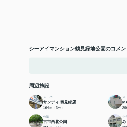
シーアイマンション鶴見緑地公園のコメント
周辺施設
スーパー
ス
サンディ 鶴見緑店
M
164ｍ（3分）
2
公園
小
古市西北公園
み