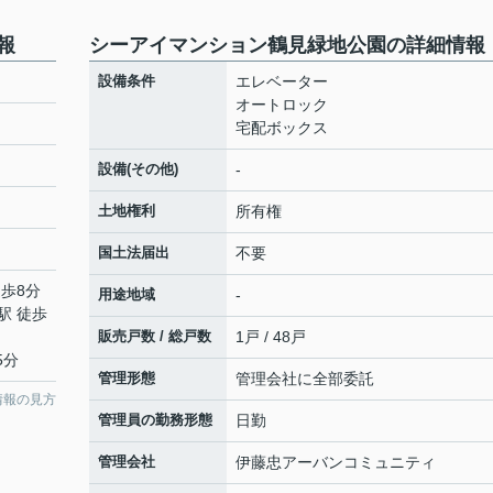
報
シーアイマンション鶴見緑地公園の詳細情報
設備条件
エレベーター
オートロック
宅配ボックス
設備(その他)
-
土地権利
所有権
国土法届出
不要
徒歩8分
用途地域
-
駅 徒歩
販売戸数 / 総戸数
1戸 / 48戸
5分
管理形態
管理会社に全部委託
情報の見方
管理員の勤務形態
日勤
管理会社
伊藤忠アーバンコミュニティ