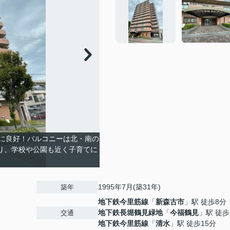
に良好！バルコニーは北・南の
り、学校や公園も近く子育てに
1995年7月(築31年)
築年
地下鉄今里筋線
「
新森古市
」駅 徒歩8分
地下鉄長堀鶴見緑地
「
今福鶴見
」駅 徒歩
交通
地下鉄今里筋線
「
清水
」駅 徒歩15分