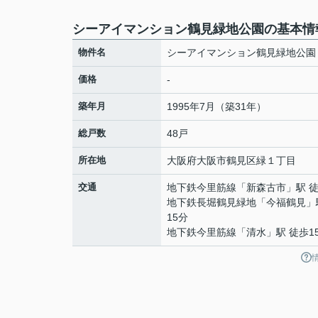
シーアイマンション鶴見緑地公園の基本情
物件名
シーアイマンション鶴見緑地公園
価格
-
築年月
1995年7月（築31年）
総戸数
48戸
所在地
大阪府
大阪市鶴見区
緑
１丁目
交通
地下鉄今里筋線
「
新森古市
」駅 
地下鉄長堀鶴見緑地
「
今福鶴見
」
15分
地下鉄今里筋線
「
清水
」駅 徒歩1