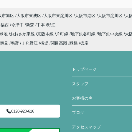
阪市旭区
大阪市東成区
大阪市東淀川区
大阪市港区
大阪市淀川区
大
今福西
今津中
新森
中本
野江
見緑地
おおさか東線
京阪本線
片町線
地下鉄谷町線
地下鉄中央線
大
鶴見
鴫野
ＪＲ野江
横堤
関目高殿
緑橋
徳庵
トップページ
スタッフ
お客様の声
0120-920-616
ブログ
アクセスマップ