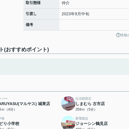
取引態様
仲介
引渡し
2023年9月中旬
備考
情報
(おすすめポイント)
ーパー
生活雑貨店
ARUYASU(マルヤス) 城東店
しまむら 古市店
96ｍ（4分）
359ｍ（5分）
学校
家電製品
どり小学校
ジョーシン鶴見店