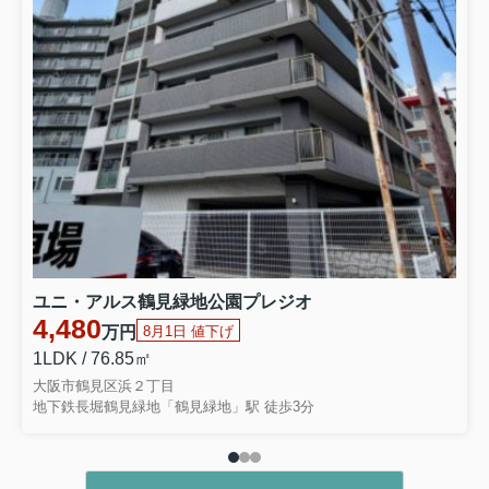
ユニ・アルス鶴見緑地公園プレジオ
4,480
万円
8月1日 値下げ
1LDK / 76.85㎡
大阪市鶴見区浜２丁目
地下鉄長堀鶴見緑地「鶴見緑地」駅 徒歩3分