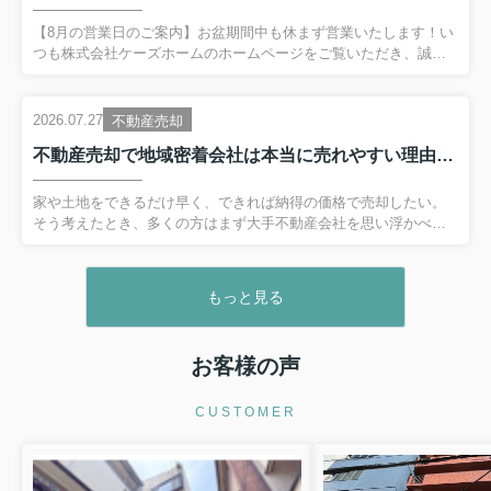
冷静に整理することが大切です。この記事では、公的年金や平均
的な老後の生活費を踏まえながら、持ち家売却を含めた具体的な
【8月の営業日のご案内】お盆期間中も休まず営業いたします！い
老後資金づくりの考え方を、順を追ってわかりやすく解説してい
つも株式会社ケーズホームのホームページをご覧いただき、誠に
きます。 【目次】・...
ありがとうございます。厳しい暑さが続いておりますが、皆様い
かがお過ごしでしょうか。熱中症など、お身体にはどうぞ気を付
けてお過ごしくださいね。さて、本日は8月の営業スケジュールに
2026.07.27
不動産売却
ついてお知らせいたします。お盆期間の営業についてケーズホー
不動産売却で地域密着会社は本当に売れやすい理由は？地元の家や土地を早く売りたい方へ解説
ムでは、お盆期間中も通常通り営業いたしております！ 定休日：
火曜日・水曜日 営業時間：通常通り営業「お盆休みの期間を利用
して、じっくり住まいについて相談したい」「家族が集まるタイ
家や土地をできるだけ早く、できれば納得の価格で売却したい。
ミングで、将来の不動産売却や購入について話し合いた...
そう考えたとき、多くの方はまず大手不動産会社を思い浮かべる
かもしれません。しかし実は、地元エリアに根ざした地域密着会
社に相談することで、売れやすさが大きく変わるケースがありま
す。本記事では、不動産売却で地域密着会社がなぜ売れやすいの
もっと見る
か、その理由と具体的な活用方法をわかりやすく解説します。立
地や築年数といった基本条件はもちろん、相場に合った価格設定
や売却スケジュールの立て方も整理しながら、早期成約につなげ
お客様の声
るための考え方をお伝えします。これから売却を検討する方は、
ぜひ最後まで読み進めてみてください。 【目次】・地元の家・土
地が「売れやすい」...
CUSTOMER