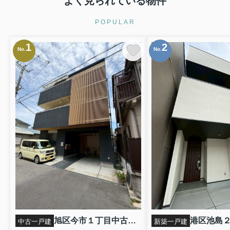
よく見られている物件
POPULAR
1
2
No.
No.
旭区今市１丁目中古戸建
中古一戸建
新築一戸建