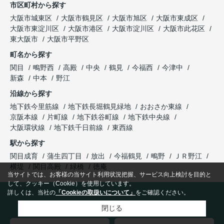
市区町村から探す
大阪市城東区
大阪市鶴見区
大阪市旭区
大阪市東成区
大阪市東淀川区
大阪市港区
大阪市淀川区
大阪市此花区
東大阪市
大阪市平野区
町名から探す
関目
鴫野西
高殿
中央
鶴見
今福西
今津中
新森
中本
野江
沿線から探す
地下鉄今里筋線
地下鉄長堀鶴見緑地
おおさか東線
京阪本線
片町線
地下鉄谷町線
地下鉄中央線
大阪環状線
地下鉄千日前線
東西線
駅から探す
関目成育
蒲生四丁目
放出
今福鶴見
鴫野
ＪＲ野江
横堤
関目高殿
緑橋
徳庵
当サイトでは、お客様の当サイト利用状況把握、サービス向上検討を目的と
して、クッキー（Cookie）を使用しています。
詳しくは、当社の
「Cookieの取扱いについて」
をご確認ください。
株式会社ケーズホーム
閉じる