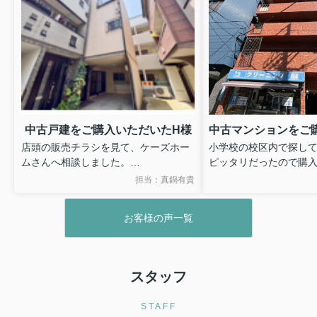
中古戸建をご購入いただいたH様
店頭の販売チラシを見て、ケーズホー
小学校の校区内で探し
ムさんへ相談しました。
ピッタリだったので購
親身になって対応いただきありがとう
ていねいに対応してい
担当：真鍋有貴
ございました。
お客様の声一覧
スタッフ
STAFF