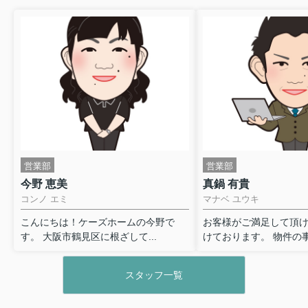
営業部
営業部
今野 恵美
真鍋 有貴
コンノ エミ
マナベ ユウキ
こんにちは！ケーズホームの今野で
お客様がご満足して頂
す。 大阪市鶴見区に根ざして...
けております。 物件の事は
スタッフ一覧