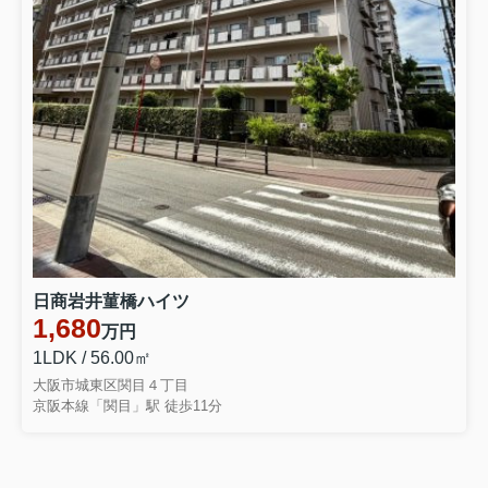
2026.07.13
大阪市鶴見区の中古マンション相場
は？売却タイミングを見極めて...
大阪市鶴見区の中古マンションを、で
きるだけ高く、そして安心して売却し
たいと考えていませんか。同じマンシ
ョンでも、売却タイミングや相場をき
ちんと押さえているかどうかで、手元
に残る金額は大きく変わります。...
お気軽にお問い合わせください(^^)/
◆来店予約はこちらから◆
◆売却査定はこちらから◆
日商岩井菫橋ハイツ
1,680
万円
1LDK / 56.00㎡
大阪市城東区関目４丁目
京阪本線「関目」駅 徒歩11分