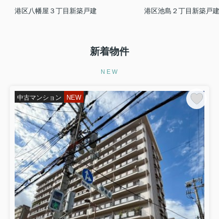
納得の価格で売却したい。そう考えた
とき、多くの方はまず大手不動産会社
港区八幡屋３丁目新築戸建
港区池島２丁目新築戸
を思い浮かべるかもしれません。しか
し実は、地元エリアに根ざした地域密
着会社に相談することで、売れや...
お気軽にお問い合わせください(^^)/
新着物件
◆来店予約はこちらから◆
◆売却査定はこちらから◆
NEW
中古マンション
NEW
2026.07.20
大阪市城東区で共働き子育て世帯に最
適な駅近は？物件選びのコツ...
共働きで忙しい毎日の中でも、子ども
との時間や暮らしの安心は大切にした
いものです。大阪市城東区で子育てし
やすい駅近の住まいを検討している方
の中には、通勤や保育園の送迎に便利
な立地と、落ち着いた生活環境の...
▼こちらも合わせてどうぞ！
城東区の中古マンション情報
城東区
の中古戸建情報