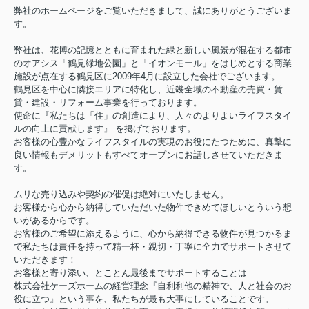
弊社のホームページをご覧いただきまして、誠にありがとうございま
す。
弊社は、花博の記憶とともに育まれた緑と新しい風景が混在する都市
のオアシス「鶴見緑地公園」と「イオンモール」をはじめとする商業
施設が点在する鶴見区に2009年4月に設立した会社でございます。
鶴見区を中心に隣接エリアに特化し、近畿全域の不動産の売買・賃
貸・建設・リフォーム事業を行っております。
使命に『私たちは「住」の創造により、人々のよりよいライフスタイ
ルの向上に貢献します』 を掲げております。
お客様の心豊かなライフスタイルの実現のお役にたつために、真撃に
良い情報もデメリットもすべてオープンにお話しさせていただきま
す。
ムリな売り込みや契約の催促は絶対にいたしません。
お客様から心から納得していただいた物件できめてほしいとういう想
いがあるからです。
お客様のご希望に添えるように、心から納得できる物件が見つかるま
で私たちは責任を持って精一杯・親切・丁寧に全力でサポートさせて
いただきます！
お客様と寄り添い、とことん最後までサポートすることは
株式会社ケーズホームの経営理念『自利利他の精神で、人と社会のお
役に立つ』という事を、私たちが最も大事にしていることです。