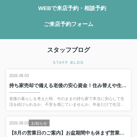
WEBで来店予約・相談予約
ご来店予約フォーム
スタッフブログ
STAFF BLOG
2026.08.03
持ち家売却で備える老後の安心資金！住み替えや生活設計の考え方を解説
老後の暮らしを考えた時、今のままの持ち家で本当に安心して生
活を続けられるか、不安を感じていませんか。年金だけで生活費
や医療費をまかなえるのか、万一の修繕費に備えられるのか、資
金面の疑問は尽きないものです。とくに、これから本格的な老後
を迎える老夫婦にとって、持ち家を売却して老後資金を確保する
2026.08.03
お知らせ
選択肢は、生活設計を大きく左右します。ただし、焦って決めて
【8月の営業日のご案内】お盆期間中も休まず営業いたします！
しまう前に、いくら資金が必要なのか、どんな方法があるのかを