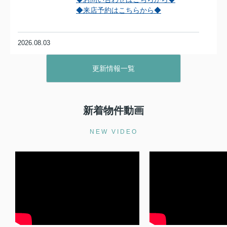
◆来店予約はこちらから◆
2026.08.03
持ち家売却で備える老後の安心資金！
住み替えや生活設計の考え方...
更新情報一覧
老後の暮らしを考えた時、今のままの
持ち家で本当に安心して生活を続けら
れるか、不安を感じていませんか。年
金だけで生活費や医療費をまかなえる
新着物件動画
のか、万一の修繕費に備えられるの
か、資金面の疑問は尽きないもので...
お気軽にお問い合わせください(^^)/
NEW VIDEO
◆来店予約はこちらから◆
◆売却査定はこちらから◆
2026.07.27
不動産売却で地域密着会社は本当に売
れやすい理由は？地元の家や...
家や土地をできるだけ早く、できれば