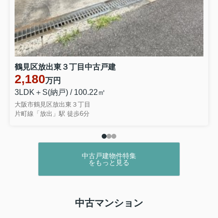
鶴見区放出東３丁目中古戸建
2,180
万円
3LDK＋S(納戸) / 100.22㎡
大阪市鶴見区放出東３丁目
片町線「放出」駅 徒歩6分
中古戸建物件特集
をもっと見る
中古マンション