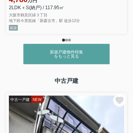
万円
2LDK＋S(納戸) / 117.95㎡
大阪市鶴見区緑３丁目
地下鉄今里筋線「新森古市」駅 徒歩12分
新築
新築戸建物件特集
をもっと見る
中古戸建
中古一戸建
NEW