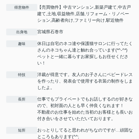
【売買物件】中古マンション,新築戸建て,中古戸
得意物件
建て,土地,収益物件,店舗,リフォーム・リノベー
ション,高齢者向け,ファミリー向け,駅近物件
宮城県石巻市
出身地
休日は自宅のネコ達や保護猫サロンに行ってたく
趣味
さんのネコちゃん達と触れ合っています(*^-^*)
ペットと一緒に暮らすお家探しもお任せくださ
い！
洋裁が得意です。友人のお子さんにベビードレス
特技
を作ったり、発表会で使用する衣装の制作をしま
したよ。
仕事でもプライベートでもお話しするのが好きな
長所
ので、初対面の人とも早く仲良くなれます！
不動産のお仕事を始めた当初のお客様とも長いお
付き合いをさせていただいております。
おっとりしてると思われがちなのですが…頑固な
短所
ところもあります(^^;