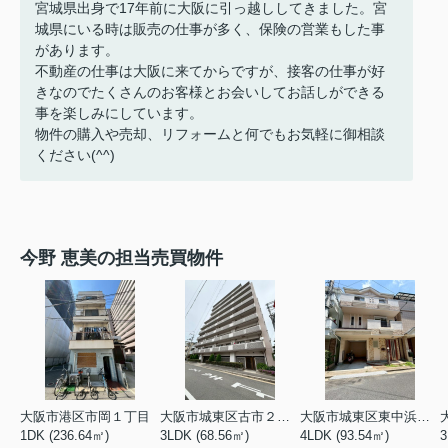
宮城県出身で17年前に大阪に引っ越ししてきました。宮
城県にいる時は販売の仕事が多く、保険の営業もした事
があります。
不動産の仕事は大阪に来てからですが、接客の仕事が好
きなのでたくさんのお客様とお会いしてお話しができる
事を楽しみにしています。
物件の購入や売却、リフォームと何でもお気軽に御相談
ください(^^)
今野 恵美の担当売買物件
大阪市港区市岡１丁目
大阪市城東区古市２丁目
大阪市城東区東中浜８丁目
1DK (236.64㎡)
3LDK (68.56㎡)
4LDK (93.54㎡)
3