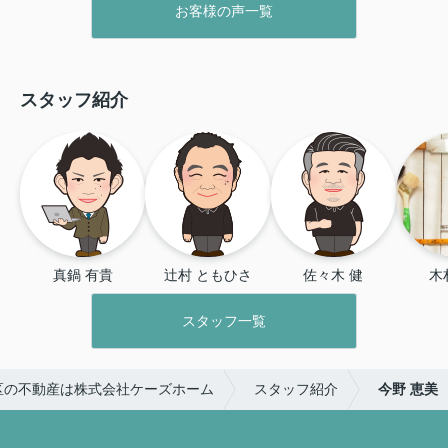
お客様の声一覧
た。
担当の方は気さくでお話しし
聞いても答えてくれ助か
やすく、分からないことや質問等何
本当にありがとうござい
でも聞きやすく、丁寧に対応してく
れました。
スタッフ紹介
真鍋 有貴
辻村 ともひさ
佐々木 健
木
スタッフ一覧
区の不動産は株式会社ケーズホーム
スタッフ紹介
今野 恵美