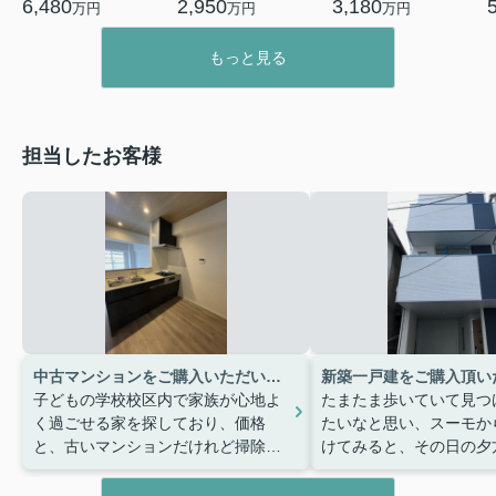
6,480
2,950
3,180
万円
万円
万円
もっと見る
担当したお客様
中古マンションをご購入いただいたO様
新築一戸建をご購入頂い
子どもの学校校区内で家族が心地よ
たまたま歩いていて見つ
く過ごせる家を探しており、価格
たいなと思い、スーモか
と、古いマンションだけれど掃除等
けてみると、その日の夕
きれいで管理がきちんとされている
も関わらず来て頂けて、
印象を受けたのが購入の決め手でし
急な事にも対応していた