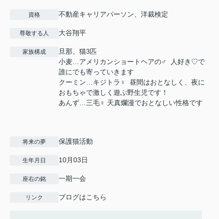
不動産キャリアパーソン、洋裁検定
資格
大谷翔平
尊敬する人
旦那、猫3匹
家族構成
小麦…アメリカンショートヘアの♂ 人好き♡で
誰にでも寄っていきます
クーミン…キジトラ♀ 昼間はおとなしく、夜に
おもちゃで激しく遊ぶ野生児です！
あんず…三毛♀ 天真爛漫でおとなしい性格です
保護猫活動
将来の夢
10月03日
生年月日
一期一会
座右の銘
ブログはこちら
リンク