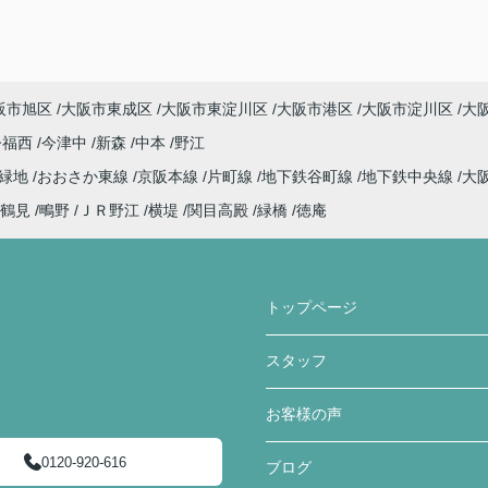
阪市旭区
大阪市東成区
大阪市東淀川区
大阪市港区
大阪市淀川区
大
今福西
今津中
新森
中本
野江
見緑地
おおさか東線
京阪本線
片町線
地下鉄谷町線
地下鉄中央線
大
鶴見
鴫野
ＪＲ野江
横堤
関目高殿
緑橋
徳庵
トップページ
スタッフ
お客様の声
0120-920-616
ブログ