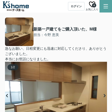
0
ログイン
お気に入り
新築一戸建てをご購入頂いた、M様
担当：今野 恵美
急なお願い、日程変更にも迅速に対応してくださり、ありがとう
ございました。
本当にお世話になりました。
1
/
2