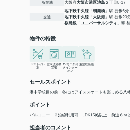
大阪府
大阪市港区
池島
２丁目8-17
所在地
地下鉄中央線
「
朝潮橋
」駅 徒歩6分
地下鉄中央線
「
大阪港
」駅 徒歩20
交通
桜島線
「
ユニバーサルシティ
」駅 
物件の特徴
バストイレ
室内洗濯機
TVモニタ付
浴室乾燥機
別
置場
きインター
ホン
セールスポイント
港中学校目の前！冬にはアイススケートも楽しめる八幡
ポイント
バルコニー
２沿線利用可
LDK15帖以上
前道６ｍ
担当者のコメント