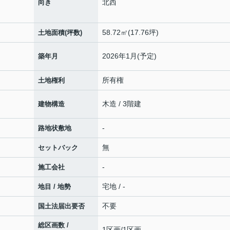
北西
向き
58.72㎡(17.76坪)
土地面積(坪数)
2026年1月(予定)
築年月
所有権
土地権利
木造 / 3階建
建物構造
-
路地状敷地
無
セットバック
-
施工会社
宅地 / -
地目 / 地勢
不要
国土法届出要否
総区画数 /
1区画/1区画