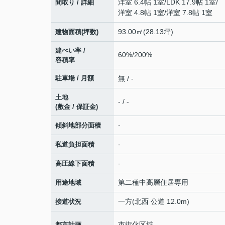
洋室 6.4帖 1室
/
LDK 17.9帖 1室
/
間取り / 詳細
洋室 4.8帖 1室
/
洋室 7.8帖 1室
93.00㎡(28.13坪)
建物面積(坪数)
建ぺい率 /
60%/200%
容積率
駐車場 / 月額
無 / -
土地
- / -
(敷金 / 保証金)
-
傾斜地部分面積
-
私道負担面積
-
高圧線下面積
第二種中高層住居専用
用途地域
一方(北西 公道 12.0m)
接道状況
市街化区域
都市計画