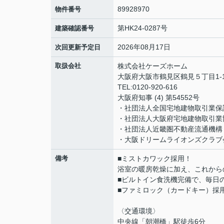
89928970
物件番号
第HK24-0287号
建築確認番号
2026年08月17日
次回更新予定日
取扱会社
株式会社ケーズホーム
大阪府大阪市鶴見区鶴見５丁目1-
TEL:0120-920-616
大阪府知事 (4) 第54552号
・社団法人全国宅地建物取引業保
・社団法人大阪府宅地建物取引業
・社団法人近畿圏不動産流通機構
・大阪ドリームライオンズクラブ
備考
■ミストカワック採用！
浴室の暖房乾燥に加え、これから
■ビルトイン食洗機完備で、毎日
■ファミロック（カードキー）採
〈交通環境〉
中央線「朝潮橋」駅徒歩6分