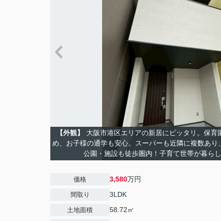
【外観】
大阪市港区エリアの新居にピッタリ。保育
め、お子様の通学も安心。スーパーも近隣に複数あり
公園・施設も徒歩圏内！子育て世帯が暮ら
3,580
万円
価格
3LDK
間取り
58.72㎡
土地面積