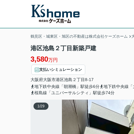
鶴見区・城東区・旭区の不動産は株式会社ケーズホーム
港区池島２丁目新築戸建
3,580
万円
支払いシミュレーション
大阪府
大阪市港区
池島
２丁目8-17
地下鉄中央線「朝潮橋」駅徒歩6分
地下鉄中央線「
桜島線「ユニバーサルシティ」駅徒歩74分
1
/
29