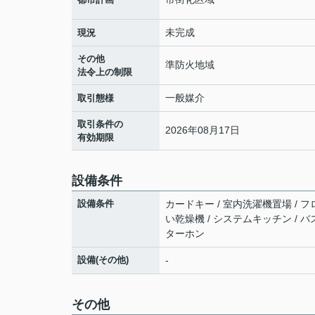
未完成
現況
その他
準防火地域
法令上の制限
一般媒介
取引態様
取引条件の
2026年08月17日
有効期限
設備条件
設備条件
カードキー / 室内洗濯機置場 / フロ
い乾燥機 / システムキッチン / バ
ターホン
設備(その他)
-
その他