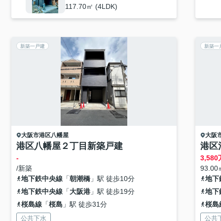
117.70㎡ (4LDK)
新築一戸建
新築一
大阪市港区
八幡屋
大阪
港区八幡屋２丁目新築戸建
港区
-
3,580
/新築
93.00
地下鉄中央線
「
朝潮橋
」駅 徒歩10分
地下
地下鉄中央線
「
大阪港
」駅 徒歩19分
地下
桜島線
「
桜島
」駅 徒歩31分
桜島
公共下水
公共