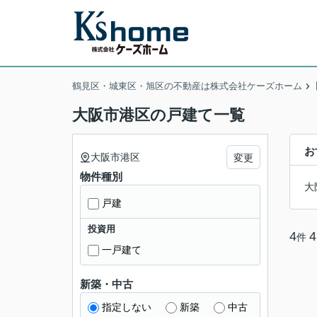
鶴見区・城東区・旭区の不動産は株式会社ケーズホーム
大阪市港区の戸建て一覧
お
大阪市港区
変更
物件種別
大
戸建
投資用
4
4
件
一戸建て
新築・中古
指定しない
新築
中古