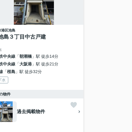
市港区
池島
池島３丁目中古戸建
年
鉄中央線
「
朝潮橋
」駅 徒歩14分
鉄中央線
「
大阪港
」駅 徒歩21分
線
「
桜島
」駅 徒歩32分
下水
の物件
過去掲載物件