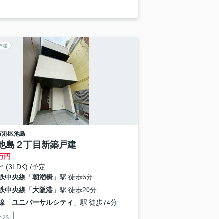
戸建
市港区
池島
池島２丁目新築戸建
万円
㎡ (3LDK) /予定
鉄中央線
「
朝潮橋
」駅 徒歩6分
鉄中央線
「
大阪港
」駅 徒歩20分
線
「
ユニバーサルシティ
」駅 徒歩74分
下水