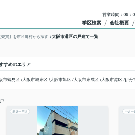
営業時間：09：
学区検索
会社概要
大阪市港区の戸建て一覧
【売買】を市区町村から探す
すすめのエリア
阪市鶴見区
/
大阪市城東区
/
大阪市旭区
/
大阪市東成区
/
大阪市港区
/
伊丹
戸
新築一戸建
中古一