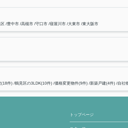
見区
豊中市
高槻市
守口市
寝屋川市
大東市
東大阪市
(18件)
鶴見区の3LDK(10件)
価格変更物件(9件)
新築戸建(4件)
自社物
トップページ