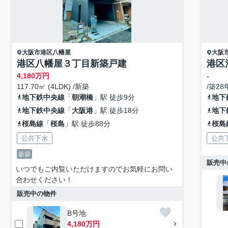
大阪市港区
八幡屋
大阪
港区八幡屋３丁目新築戸建
港区
4,180
万円
-
117.70㎡ (4LDK) /新築
/築28
地下鉄中央線
「
朝潮橋
」駅 徒歩9分
地下
地下鉄中央線
「
大阪港
」駅 徒歩18分
地下
桜島線
「
桜島
」駅 徒歩88分
桜島
公共下水
公共
新築
販売中
いつでもご内覧いただけますのでお気軽にお問い
合わせください！
販売中の物件
B号地
4,180万円