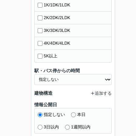
1K/1DK/1LDK
2K/2DK/2LDK
3K/3DK/3LDK
4K/4DK/4LDK
5K以上
駅・バス停からの時間
建物構造
追加する
情報公開日
指定しない
本日
3日以内
1週間以内