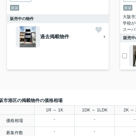
新築
新築
大阪市
販売中の物件
学校が
スーパ
過去掲載物件
販売中
阪市港区の掲載物件の価格相場
1R ～ 1K
1DK ～ 1LDK
2K ～ 
-
-
-
価格相場
-
-
-
募集件数