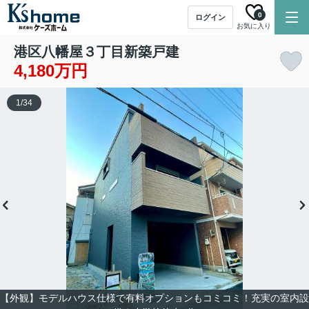
0
ログイン
お気に入り
港区八幡屋３丁目新築戸建
4,180万円
1
/
34
【外観】モデルハウス仕様で有料オプションもコミコミ！充実の室内設