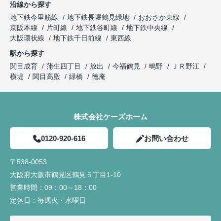
沿線から探す
地下鉄今里筋線
地下鉄長堀鶴見緑地
おおさか東線
京阪本線
片町線
地下鉄谷町線
地下鉄中央線
大阪環状線
地下鉄千日前線
東西線
駅から探す
関目成育
蒲生四丁目
放出
今福鶴見
鴫野
ＪＲ野江
横堤
関目高殿
緑橋
徳庵
株式会社ケーズホーム
0120-920-616
お問い合わせ
〒538-0053
大阪府大阪市鶴見区鶴見５丁目1-10
営業時間：
09：00～18：00
定休日：
毎週火・水曜日