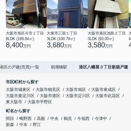
大阪市旭区今市１丁目
大東市三箇１丁目
大阪市港区池島２丁目
8LDK (199.84㎡)
3LDK (100.79㎡)
3LDK (93.00㎡)
4
8,400
3,680
3,580
万円
万円
万円
港区の戸建(売買)一覧
朝潮橋駅
港区八幡屋３丁目新築戸建
市区町村から探す
大阪市城東区
大阪市鶴見区
大阪市旭区
大阪市東成区
大阪市東淀川区
大阪市港区
大阪市淀川区
大阪市此花区
東大阪市
大阪市平野区
町名から探す
関目
鴫野西
高殿
中央
鶴見
今福西
今津中
新森
中本
野江