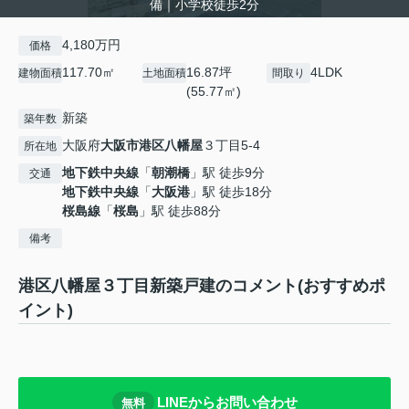
備｜小学校徒歩2分
4,180万円
価格
117.70㎡
16.87坪
4LDK
建物面積
土地面積
間取り
(55.77㎡)
新築
築年数
大阪府
大阪市港区
八幡屋
３丁目5-4
所在地
地下鉄中央線
「
朝潮橋
」駅 徒歩9分
交通
地下鉄中央線
「
大阪港
」駅 徒歩18分
桜島線
「
桜島
」駅 徒歩88分
備考
港区八幡屋３丁目新築戸建のコメント(おすすめポ
イント)
LINEからお問い合わせ
無料