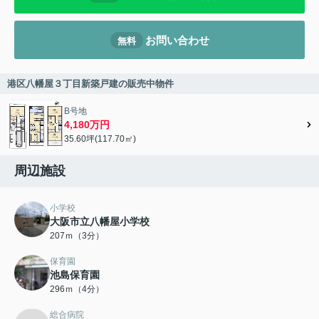
お問い合わせ
無料
港区八幡屋３丁目新築戸建の販売中物件
B号地
4,180万円
35.60坪(117.70㎡)
周辺施設
小学校
大阪市立八幡屋小学校
207ｍ（3分）
保育園
池島保育園
296ｍ（4分）
総合病院