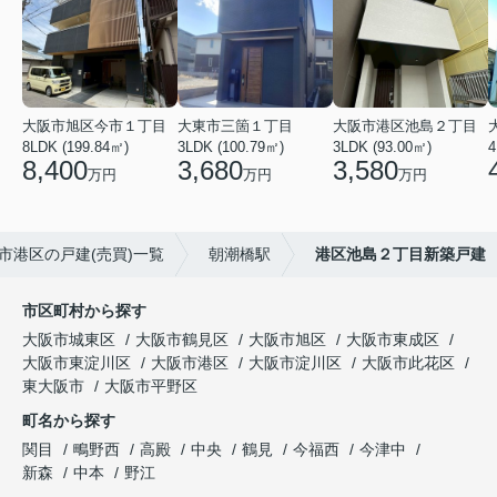
大阪市旭区今市１丁目
大東市三箇１丁目
大阪市港区池島２丁目
8LDK (199.84㎡)
3LDK (100.79㎡)
3LDK (93.00㎡)
4
8,400
3,680
3,580
万円
万円
万円
市港区の戸建(売買)一覧
朝潮橋駅
港区池島２丁目新築戸建
市区町村から探す
大阪市城東区
大阪市鶴見区
大阪市旭区
大阪市東成区
大阪市東淀川区
大阪市港区
大阪市淀川区
大阪市此花区
東大阪市
大阪市平野区
町名から探す
関目
鴫野西
高殿
中央
鶴見
今福西
今津中
新森
中本
野江