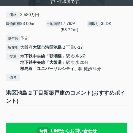
すい住環境です。
3,580万円
価格
93.00㎡
17.76坪
3LDK
建物面積
土地面積
間取り
(58.72㎡)
予定
築年数
大阪府
大阪市港区
池島
２丁目8-17
所在地
地下鉄中央線
「
朝潮橋
」駅 徒歩6分
交通
地下鉄中央線
「
大阪港
」駅 徒歩20分
桜島線
「
ユニバーサルシティ
」駅 徒歩74分
備考
港区池島２丁目新築戸建のコメント(おすすめポイ
ント)
LINEからお問い合わせ
無料