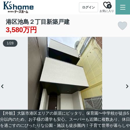
0
ログイン
お気に入り
港区池島２丁目新築戸建
3,580万円
1
/
28
【外観】大阪市港区エリアの新居にピッタリ。保育園〜中学校が徒歩5
分以内のため、お子様の通学も安心。スーパーも近隣に複数あり、休日
を過ごすのにぴったりな公園・施設も徒歩圏内！子育て世帯が暮らしや