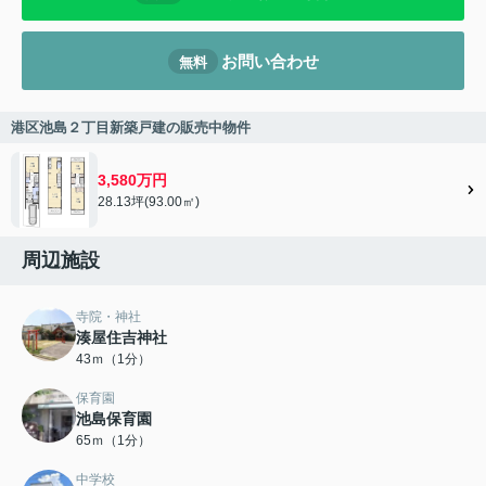
お問い合わせ
無料
港区池島２丁目新築戸建の販売中物件
3,580万円
28.13坪(93.00㎡)
周辺施設
寺院・神社
湊屋住吉神社
43ｍ（1分）
保育園
池島保育園
65ｍ（1分）
中学校