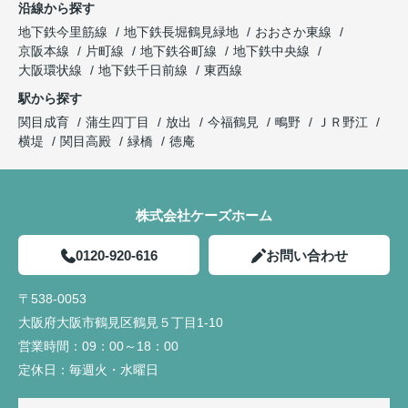
沿線から探す
地下鉄今里筋線
地下鉄長堀鶴見緑地
おおさか東線
京阪本線
片町線
地下鉄谷町線
地下鉄中央線
大阪環状線
地下鉄千日前線
東西線
駅から探す
関目成育
蒲生四丁目
放出
今福鶴見
鴫野
ＪＲ野江
横堤
関目高殿
緑橋
徳庵
株式会社ケーズホーム
0120-920-616
お問い合わせ
〒538-0053
大阪府大阪市鶴見区鶴見５丁目1-10
営業時間：
09：00～18：00
定休日：
毎週火・水曜日