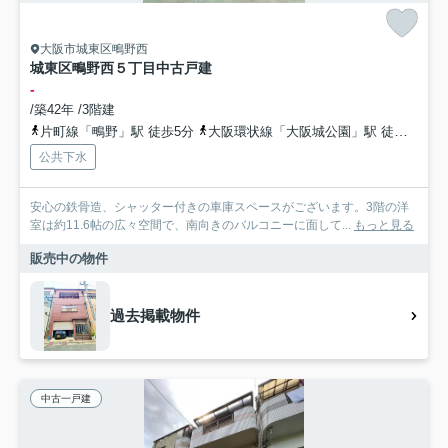
大阪市城東区鴫野西
城東区鴫野西５丁目中古戸建
-
/築42年 /3階建
片町線「鴫野」駅 徒歩5分
大阪環状線「大阪城公園」駅 徒歩17分
公共下水
安心の鉄骨造、シャッター付きの車庫スペースがございます。3階の洋
室は約11.6帖の広々空間で、南向きのバルコニーに面して...
もっと見る
販売中の物件
過去掲載物件
中古一戸建