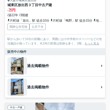
大阪市城東区放出西
城東区放出西３丁目中古戸建
-万円
/築22年 /3階建
片町線「放出」駅 徒歩10分
片町線「鴫野」駅 徒歩15分
地下鉄長堀鶴見緑地「今福鶴見」駅 徒歩18分
閑静な住宅地
公共下水
駅から歩いて10分の距離にあり、周囲には小中学校やスーパーなどの生
活施設が揃っています。4LDKの部屋は収納も多く、2階...
もっと見る
販売中の物件
過去掲載物件
過去掲載物件
中古一戸建