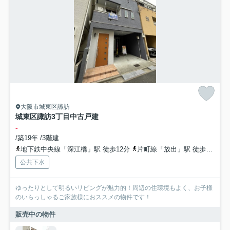
大阪市城東区諏訪
城東区諏訪3丁目中古戸建
-
/築19年 /3階建
地下鉄中央線「深江橋」駅 徒歩12分
片町線「放出」駅 徒歩13分
公共下水
ゆったりとして明るいリビングが魅力的！周辺の住環境もよく、お子様
のいらっしゃるご家族様におススメの物件です！
販売中の物件