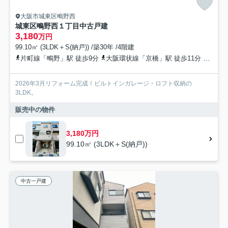
大阪市城東区鴫野西
城東区鴫野西１丁目中古戸建
3,180
万円
99.10㎡ (3LDK＋S(納戸)) /築30年 /4階建
片町線「鴫野」駅 徒歩9分
大阪環状線「京橋」駅 徒歩11分
京阪本
2026年3月リフォーム完成！ビルトインガレージ・ロフト収納の
3LDK。
販売中の物件
3,180万円
99.10㎡ (3LDK＋S(納戸))
中古一戸建