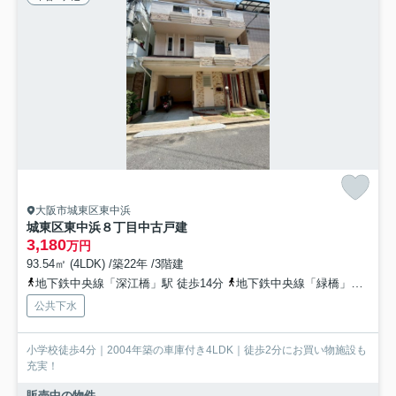
大阪市城東区東中浜
城東区東中浜８丁目中古戸建
3,180
万円
93.54㎡ (4LDK) /築22年 /3階建
地下鉄中央線「深江橋」駅 徒歩14分
地下鉄中央線「緑橋」駅 徒歩14分
公共下水
小学校徒歩4分｜2004年築の車庫付き4LDK｜徒歩2分にお買い物施設も
充実！
販売中の物件