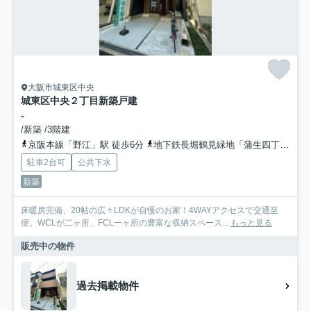
大阪市城東区中央
城東区中央２丁目新築戸建
-
/新築 /3階建
京阪本線「野江」駅 徒歩6分
地下鉄長堀鶴見緑地「蒲生四丁目」駅 徒歩9分
駐車2台可
公共下水
新築
床暖房完備、20帖の広々LDKが自慢のお家！4WAYアクセスで交通至
便。WCLが二ヶ所、FCL一ヶ所の豊富な収納スペース...
もっと見る
販売中の物件
過去掲載物件