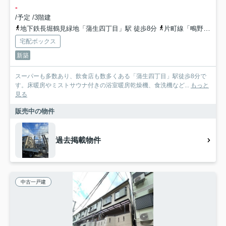
-
/予定 /3階建
地下鉄長堀鶴見緑地「蒲生四丁目」駅 徒歩8分
片町線「鴫野」駅 徒歩12分
宅配ボックス
新築
スーパーも多数あり、飲食店も数多くある「蒲生四丁目」駅徒歩8分で
す。床暖房やミストサウナ付きの浴室暖房乾燥機、食洗機など...
もっと
見る
販売中の物件
過去掲載物件
中古一戸建