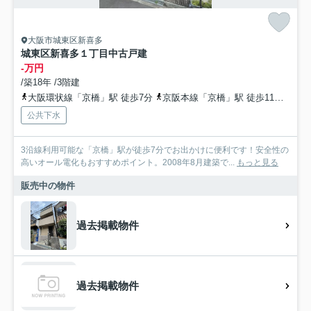
大阪市城東区新喜多
城東区新喜多１丁目中古戸建
-万円
/築18年 /3階建
大阪環状線「京橋」駅 徒歩7分
京阪本線「京橋」駅 徒歩11分
地下
公共下水
3沿線利用可能な「京橋」駅が徒歩7分でお出かけに便利です！安全性の
高いオール電化もおすすめポイント。2008年8月建築で...
もっと見る
販売中の物件
過去掲載物件
過去掲載物件