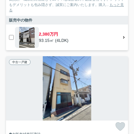
もデメリットも包み隠さず、誠実にご案内いたします。購入...
もっと見
る
販売中の物件
2,380万円
93.15㎡ (4LDK)
中古一戸建