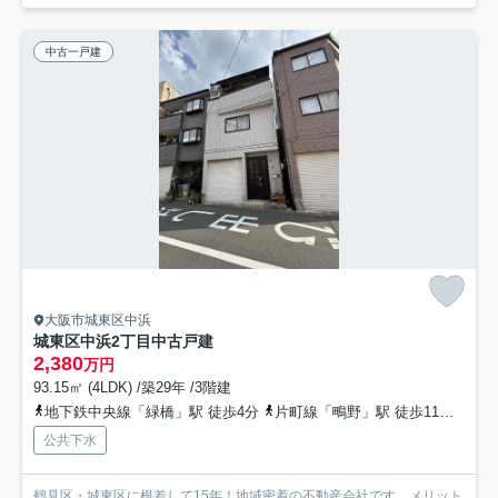
中古一戸建
大阪市城東区中浜
城東区中浜2丁目中古戸建
2,380
万円
93.15㎡ (4LDK) /築29年 /3階建
地下鉄中央線「緑橋」駅 徒歩4分
片町線「鴫野」駅 徒歩11分
地下
公共下水
鶴見区・城東区に根差して15年！地域密着の不動産会社です。メリット