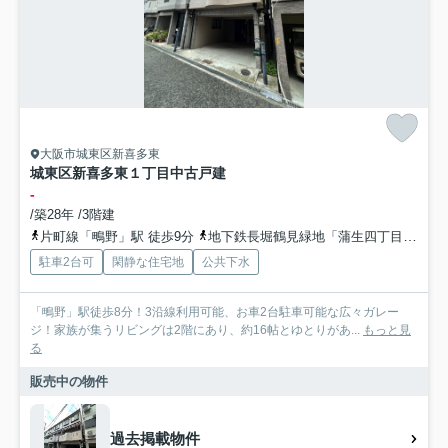
大阪市城東区新喜多東
城東区新喜多東１丁目中古戸建
-
/築28年 /3階建
片町線「鴫野」駅 徒歩9分
地下鉄長堀鶴見緑地「蒲生四丁目」駅 徒歩12分
駐車2台可
閑静な住宅地
公共下水
「鴫野」駅徒歩8分！3沿線利用可能、お車2台駐車可能な広々ガレー
ジ！家族が集うリビングは2階にあり、約16帖とゆとりがあ...
もっと見
る
販売中の物件
過去掲載物件