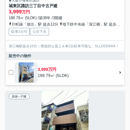
大阪市城東区諏訪
城東区諏訪三丁目中古戸建
3,999
万円
188.79㎡ (5LDK) /築38年 /3階建
片町線「放出」駅 徒歩12分
地下鉄中央線「深江橋」駅 徒歩10分
駐車2台可
公共下水
深江橋駅徒歩10分｜開放的な屋上＆車2台駐車可能な、5LLDDDKKK！
販売中の物件
3,999万円
188.79㎡ (5LDK)
新築一戸建