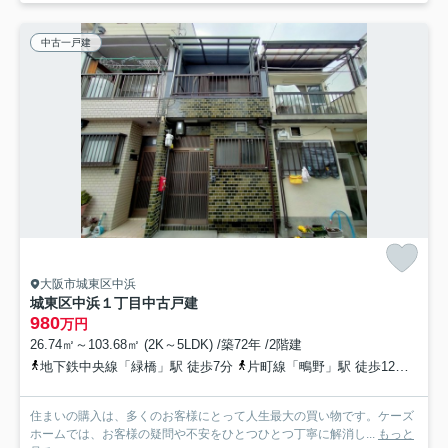
中古一戸建
大阪市城東区中浜
城東区中浜１丁目中古戸建
980
万円
26.74㎡～103.68㎡ (2K～5LDK) /築72年 /2階建
地下鉄中央線「緑橋」駅 徒歩7分
片町線「鴫野」駅 徒歩12分
大阪
住まいの購入は、多くのお客様にとって人生最大の買い物です。ケーズ
ホームでは、お客様の疑問や不安をひとつひとつ丁寧に解消し...
もっと