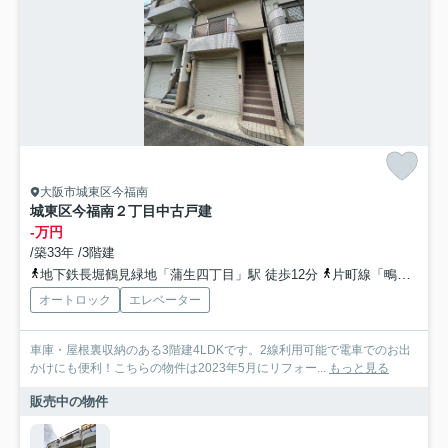
大阪市城東区今福南
城東区今福南２丁目中古戸建
-万円
/築33年 /3階建
地下鉄長堀鶴見緑地「蒲生四丁目」駅 徒歩12分
片町線「鴫野」駅 徒歩15分
オートロック
エレベーター
車庫・屋根裏収納のある3階建4LDKです。2線利用可能で電車でのお出
かけにも便利！こちらの物件は2023年5月にリフォー...
もっと見る
販売中の物件