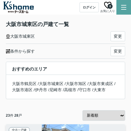
0
ログイン
お気に入り
大阪市城東区の戸建て一覧
大阪市城東区
変更
条件から探す
変更
おすすめのエリア
大阪市鶴見区
/
大阪市城東区
/
大阪市旭区
/
大阪市東成区
/
大阪市港区
/
伊丹市
/
尼崎市
/
高槻市
/
守口市
/
大東市
23
件
28
戸
中古一戸建