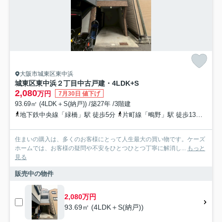
大阪市城東区東中浜
城東区東中浜２丁目中古戸建・4LDK+S
2,080
万円
7月30日 値下げ
93.69㎡ (4LDK＋S(納戸)) /築27年 /3階建
地下鉄中央線「緑橋」駅 徒歩5分
片町線「鴫野」駅 徒歩13分
大阪
住まいの購入は、多くのお客様にとって人生最大の買い物です。ケーズ
ホームでは、お客様の疑問や不安をひとつひとつ丁寧に解消し...
もっと
見る
販売中の物件
2,080万円
93.69㎡ (4LDK＋S(納戸))