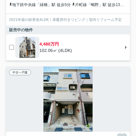
地下鉄中央線「緑橋」駅 徒歩5分
片町線「鴫野」駅 徒歩13分
大阪
2021年築の鉄骨造4LDK！床暖房付きリビング｜室内リフォーム予定
販売中の物件
4,480万円
102.06㎡ (4LDK)
中古一戸建