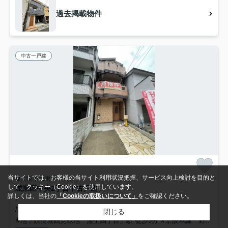
過去掲載物件
中古一戸建
当サイトでは、お客様の当サイト利用状況把握、サービス向上検討を目的と
大阪市城東区中央
して、クッキー（Cookie）を使用しています。
城東区中央2丁目中古戸建
詳しくは、当社の
「Cookieの取扱いについて」
をご確認ください。
-
/築21年 /3階建
閉じる
地下鉄長堀鶴見緑地「蒲生四丁目」駅 徒歩9分
京阪本線「野江」駅 徒歩7分