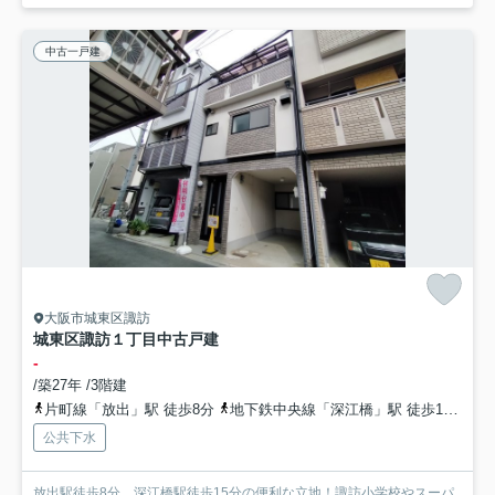
中古一戸建
大阪市城東区諏訪
城東区諏訪１丁目中古戸建
-
/築27年 /3階建
片町線「放出」駅 徒歩8分
地下鉄中央線「深江橋」駅 徒歩15分
お
公共下水
放出駅徒歩8分、深江橋駅徒歩15分の便利な立地！諏訪小学校やスーパ