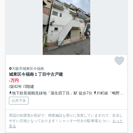
大阪市城東区今福南
城東区今福南１丁目中古戸建
-万円
/築42年 /3階建
地下鉄長堀鶴見緑地「蒲生四丁目」駅 徒歩7分
片町線「鴫野」駅 徒歩9分
公共下水
周辺の住環境が良好で、商業施設も周りに充実していますので、生活し
やすい立地となっております！シャッター付きの駐車場もつい...
もっと
見る