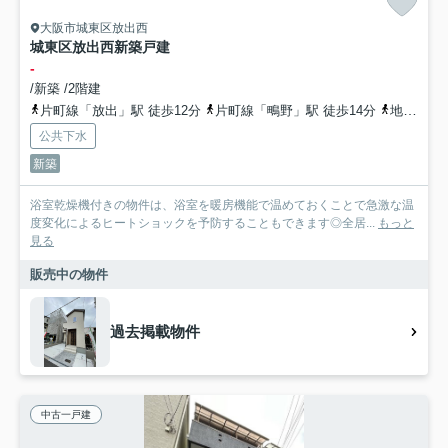
大阪市城東区放出西
城東区放出西新築戸建
-
/新築 /2階建
片町線「放出」駅 徒歩12分
片町線「鴫野」駅 徒歩14分
地下鉄長堀鶴見緑地「蒲生四丁目」駅 徒歩18分
公共下水
新築
浴室乾燥機付きの物件は、浴室を暖房機能で温めておくことで急激な温
度変化によるヒートショックを予防することもできます◎全居...
もっと
見る
販売中の物件
過去掲載物件
中古一戸建