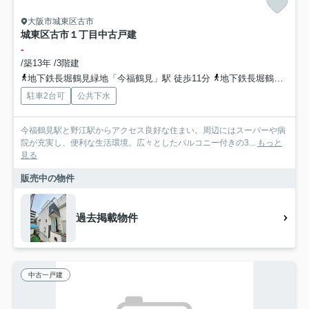
大阪市城東区古市
城東区古市１丁目中古戸建
-
/築13年 /3階建
地下鉄長堀鶴見緑地「今福鶴見」駅 徒歩11分
地下鉄長堀鶴見緑地「蒲生四丁目」駅 徒歩14分
駐車2台可
公共下水
今福鶴見駅と野江駅からアクセス良好な住まい。周辺にはスーパーや病
院が充実し、便利な生活環境。広々としたバルコニー付きの3...
もっと
見る
販売中の物件
過去掲載物件
中古一戸建