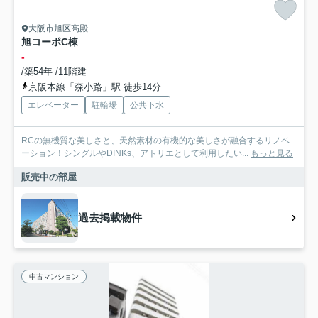
大阪市旭区高殿
旭コーポC棟
-
/築54年 /11階建
京阪本線「森小路」駅 徒歩14分
エレベーター
駐輪場
公共下水
RCの無機質な美しさと、天然素材の有機的な美しさが融合するリノベ
ーション！シングルやDINKs、アトリエとして利用したい...
もっと見る
販売中の部屋
過去掲載物件
中古マンション