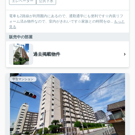
エレベーター
公共下水
電車も2路線が利用圏内にあるので、通勤通学にも便利です☆内装リフ
ォーム済み物件なので、室内がきれいです☆家族との時間をゆ...
もっと
見る
販売中の部屋
過去掲載物件
中古マンション