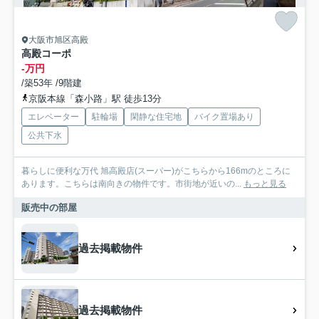
大阪市旭区高殿
高殿コーポ
-万円
/築53年 /9階建
京阪本線「森小路」駅 徒歩13分
エレベーター
駐輪場
閑静な住宅地
バイク置場あり
公共下水
暮らしに便利な万代 旭高殿店(スーパー)がこちらから166mのところに
あります。こちらは南向きの物件です。市街地が近いの...
もっと見る
販売中の部屋
過去掲載物件
過去掲載物件