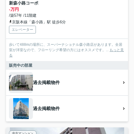
新森小路コーポ
-万円
/築57年 /11階建
京阪本線「森小路」駅 徒歩6分
エレベーター
歩いて488mの場所に、スーパーナショナル森小路店があります。全居
室が洋室なので、フローリング希望の方にはオススメです。...
もっと見
る
販売中の部屋
過去掲載物件
過去掲載物件
中古マンション