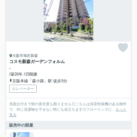
大阪市旭区新森
コスモ新森ガーデンフォルム
-
/築26年 /15階建
京阪本線「森小路」駅 徒歩3分
エレベーター
洗面台付きで朝の身支度も困りません◎こちらは浴室乾燥機のある物件
で、外に洗濯物を干せない時にも役立ちます◎フローリングに...
もっと
見る
販売中の部屋