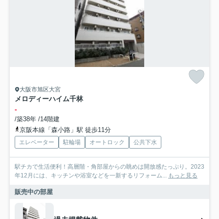
大阪市旭区大宮
メロディーハイム千林
-
/築38年 /14階建
京阪本線「森小路」駅 徒歩11分
エレベーター
駐輪場
オートロック
公共下水
駅チカで生活便利！高層階・角部屋からの眺めは開放感たっぷり。2023
年12月には、キッチンや浴室などを一新するリフォーム...
もっと見る
販売中の部屋