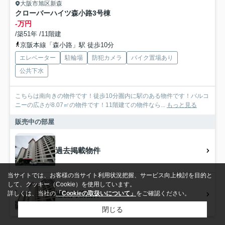
大阪市旭区新森
クローバーハイツ森小路3号棟
-万円
/築51年 /11階建
京阪本線「森小路」駅 徒歩10分
エレベーター
駐輪場
防犯カメラ
バイク置場あり
公共下水
こちらは南向きの物件です！徒歩10分圏内に駅のある物件です！バルコ
ニーの広さが8.07㎡の物件です！11階建ての物件なら...
もっと見る
販売中の部屋
過去掲載物件
当サイトでは、お客様の当サイト利用状況把握、サービス向上検討を目的と
して、クッキー（Cookie）を使用しています。
過去掲載物件
詳しくは、当社の
「Cookieの取扱いについて」
をご確認ください。
閉じる