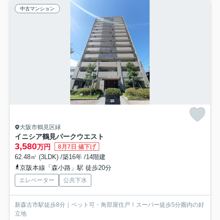
中古マンション
大阪市鶴見区緑
イニシア鶴見パークウエスト
3,580
万円
8月7日 値下げ
62.48㎡ (3LDK) /築16年 /14階建
京阪本線「森小路」駅 徒歩20分
エレベーター
公共下水
新森古市駅徒歩8分｜ペット可・角部屋住戸！スーパー徒歩5分圏内の好
立地