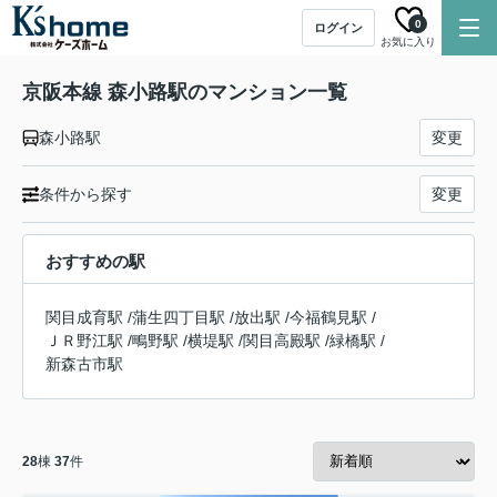
0
ログイン
お気に入り
京阪本線 森小路駅のマンション一覧
森小路駅
変更
条件から探す
変更
おすすめの駅
関目成育駅
/
蒲生四丁目駅
/
放出駅
/
今福鶴見駅
/
ＪＲ野江駅
/
鴫野駅
/
横堤駅
/
関目高殿駅
/
緑橋駅
/
新森古市駅
28
棟
37
件