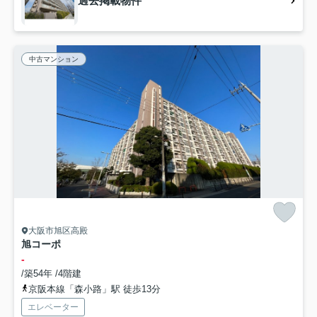
過去掲載物件
中古マンション
大阪市旭区高殿
旭コーポ
-
/築54年 /4階建
京阪本線「森小路」駅 徒歩13分
エレベーター