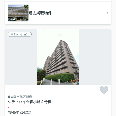
過去掲載物件
中古マンション
大阪市旭区新森
シティハイツ森小路２号棟
-
/築45年 /14階建