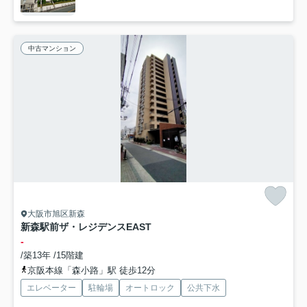
中古マンション
大阪市旭区新森
新森駅前ザ・レジデンスEAST
-
/築13年 /15階建
京阪本線「森小路」駅 徒歩12分
エレベーター
駐輪場
オートロック
公共下水