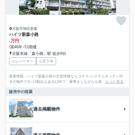
大阪市旭区新森
ハイツ新森小路
-万円
/築46年 /11階建
京阪本線「森小路」駅 徒歩9分
エレベーター
公共下水
新着情報：ハイツ新森小路の空室情報ならコチラ♪システムキッチン付
きの物件です♪12帖以上あるLDKで、家事をしながらも家...
もっと見る
販売中の部屋
過去掲載物件