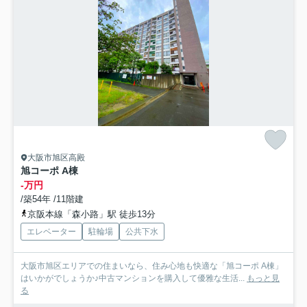
大阪市旭区高殿
旭コーポ A棟
-万円
/築54年 /11階建
京阪本線「森小路」駅 徒歩13分
エレベーター
駐輪場
公共下水
大阪市旭区エリアでの住まいなら、住み心地も快適な「旭コーポ A棟」
はいかがでしょうか♪中古マンションを購入して優雅な生活...
もっと見
る