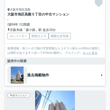
大阪市旭区高殿
大阪市旭区高殿５丁目の中古マンション
-
/築54年 /11階建
京阪本線「森小路」駅 徒歩15分
エレベーター
防犯カメラ
閑静な住宅地
新着情報：旭コーポ C棟の空室情報ならコチラ☆家から400mの場所に
は旭区があります☆歩いて476mの場所に、グルメシテ...
もっと見る
販売中の部屋
過去掲載物件
中古マンション