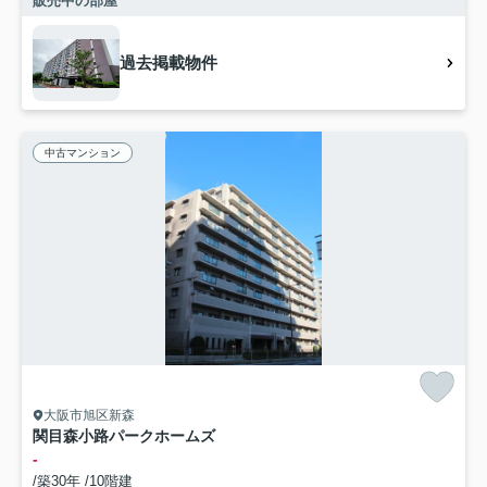
販売中の部屋
過去掲載物件
中古マンション
大阪市旭区新森
関目森小路パークホームズ
-
/築30年 /10階建