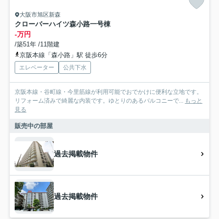
大阪市旭区新森
クローバーハイツ森小路一号棟
-万円
/築51年 /11階建
京阪本線「森小路」駅 徒歩6分
エレベーター
公共下水
京阪本線・谷町線・今里筋線が利用可能でおでかけに便利な立地です。
リフォーム済みで綺麗な内装です。ゆとりのあるバルコニーで...
もっと
見る
販売中の部屋
過去掲載物件
過去掲載物件