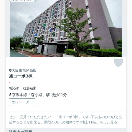
大阪市旭区高殿
旭コーポB棟
-
/築54年 /11階建
京阪本線「森小路」駅 徒歩11分
エレベーター
ぜひ一度見ていただきたい、「旭コーポB棟」です♪子供ものびのびと生
活することが出来る、間取の3DKの物件です♪地上11階...
もっと見る