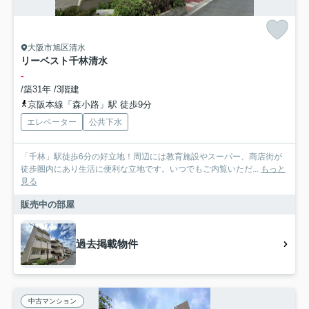
大阪市旭区清水
リーベスト千林清水
-
/築31年 /3階建
京阪本線「森小路」駅 徒歩9分
エレベーター
公共下水
「千林」駅徒歩6分の好立地！周辺には教育施設やスーパー、商店街が
徒歩圏内にあり生活に便利な立地です。いつでもご内覧いただ...
もっと
見る
販売中の部屋
過去掲載物件
中古マンション