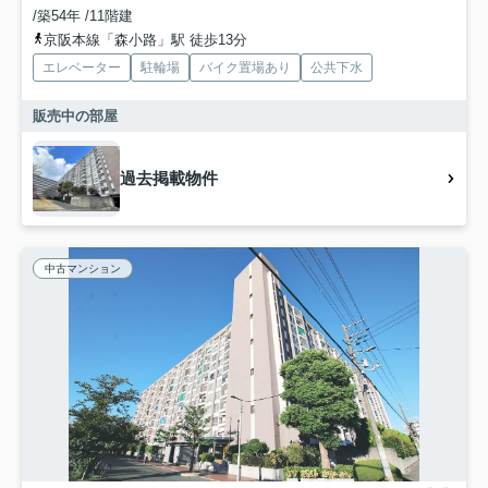
/築54年 /11階建
京阪本線「森小路」駅 徒歩13分
エレベーター
駐輪場
バイク置場あり
公共下水
販売中の部屋
過去掲載物件
中古マンション