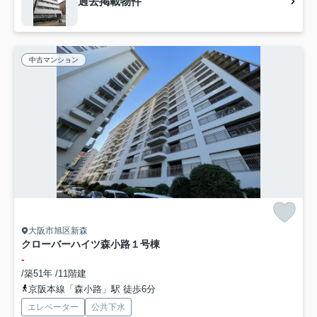
過去掲載物件
中古マンション
大阪市旭区新森
クローバーハイツ森小路１号棟
-
/築51年 /11階建
京阪本線「森小路」駅 徒歩6分
エレベーター
公共下水