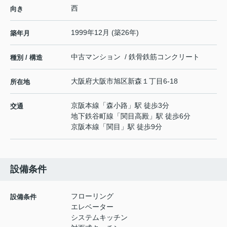
西
向き
1999年12月 (築26年)
築年月
中古マンション / 鉄骨鉄筋コンクリート
種別 / 構造
大阪府
大阪市旭区
新森
１丁目6-18
所在地
京阪本線
「
森小路
」駅 徒歩3分
交通
地下鉄谷町線
「
関目高殿
」駅 徒歩6分
京阪本線
「
関目
」駅 徒歩9分
設備条件
フローリング
設備条件
エレベーター
システムキッチン