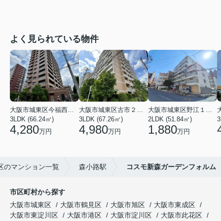
よく見られている物件
大阪市城東区今福西６丁目
大阪市城東区古市２丁目
大阪市城東区野江１丁目
3LDK (66.24㎡)
3LDK (67.26㎡)
2LDK (51.84㎡)
3
4,280
4,980
1,880
万円
万円
万円
区のマンション一覧
森小路駅
コスモ新森ガーデンフォルム
市区町村から探す
大阪市城東区
大阪市鶴見区
大阪市旭区
大阪市東成区
大阪市東淀川区
大阪市港区
大阪市淀川区
大阪市此花区