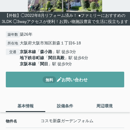
【外観】◯2022年8月リフォーム済み！ ●ファミリーにおすすめの
3LDK ◯3wayアクセスが便利！お買い物施設豊富で生活に役立ちます
築26年
築年数
大阪府大阪市旭区新森１丁目6-18
所在地
京阪本線
「
森小路
」駅 徒歩3分
交通
地下鉄谷町線
「
関目高殿
」駅 徒歩6分
京阪本線
「
関目
」駅 徒歩9分
お問い合わせ
無料
基本情報
設備条件
周辺環境
コスモ新森ガーデンフォルム
物件名