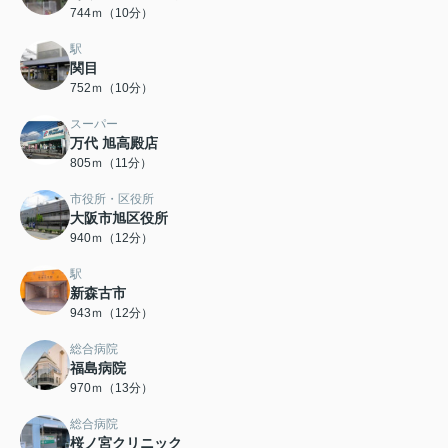
744ｍ（10分）
駅
関目
752ｍ（10分）
スーパー
万代 旭高殿店
805ｍ（11分）
市役所・区役所
大阪市旭区役所
940ｍ（12分）
駅
新森古市
943ｍ（12分）
総合病院
福島病院
970ｍ（13分）
総合病院
桜ノ宮クリニック