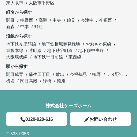
東大阪市
大阪市平野区
町名から探す
関目
鴫野西
高殿
中央
鶴見
今津中
今福西
新森
中本
野江
沿線から探す
地下鉄今里筋線
地下鉄長堀鶴見緑地
おおさか東線
京阪本線
片町線
地下鉄谷町線
地下鉄中央線
大阪環状線
地下鉄千日前線
東西線
駅から探す
関目成育
蒲生四丁目
放出
今福鶴見
鴫野
ＪＲ野江
横堤
関目高殿
緑橋
徳庵
株式会社ケーズホーム
0120-920-616
お問い合わせ
〒538-0053