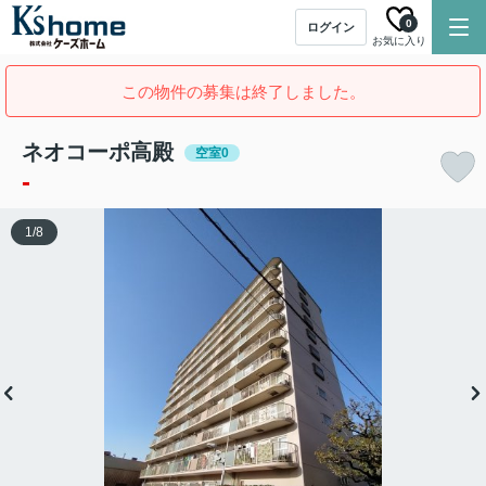
0
ログイン
お気に入り
この物件の募集は終了しました。
ネオコーポ高殿
空室0
-
1
/
8