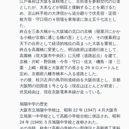
江戸幕府は大坂を直轄地とし、京街道を参勤交代の公道
としたが、大名などが朝廷と接触することを避けるた
め、京山科手前の大津宿から追分廻りで伏見宿・淀宿・
枚方宿・守口宿の４宿場を東海道に加え五十七次とし
た。
終点を三条大橋から大坂城の北口の京橋（寝屋川にかか
る小橋が京都に通じる橋の意）としたが、その後幕府は
天下の台所として経済的地位の高まった大坂を重視し、
終点を高麗橋に変更した。明治政府は道路行政として、
高麗橋（現大阪市中央区）に元標（道路起点）を建て、
京橋・片町・野田橋・今市・守口・佐太・磯島・渚・三
栗・上嶋・樟葉と大阪府下の長さを 29 キロメートルと
定め、京都府八幡市橋本へ入る道路とした。
その後、桂川左岸の鳥羽街道経由を大阪街道とし、京都
大阪間の旧国道１号となる（現在はほとんどが府道）。
伏見経由は、現在京阪電車本線が走っている。
旭陽中学の歴史
大阪市立旭陽中学校は、昭和 22 年 (1947) ４月大阪市
立旭第一中学校として高殿小学校分校に併設され、昭和
24 年 (1949) ５月旭陽中学校と改称された。
その当時、校舎は高殿小学校の一部併設と高殿商工実科