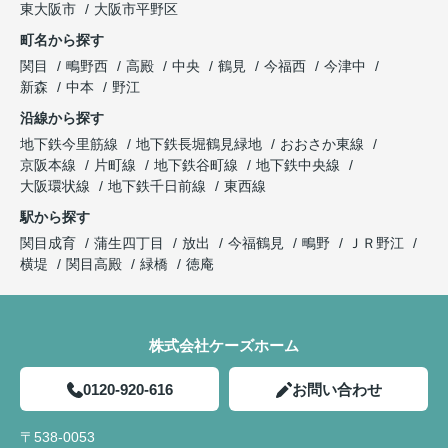
東大阪市
大阪市平野区
町名から探す
関目
鴫野西
高殿
中央
鶴見
今福西
今津中
新森
中本
野江
沿線から探す
地下鉄今里筋線
地下鉄長堀鶴見緑地
おおさか東線
京阪本線
片町線
地下鉄谷町線
地下鉄中央線
大阪環状線
地下鉄千日前線
東西線
駅から探す
関目成育
蒲生四丁目
放出
今福鶴見
鴫野
ＪＲ野江
横堤
関目高殿
緑橋
徳庵
株式会社ケーズホーム
0120-920-616
お問い合わせ
〒538-0053