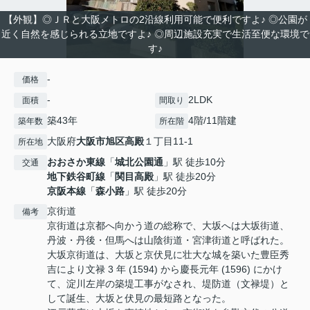
【外観】◎ＪＲと大阪メトロの2沿線利用可能で便利ですよ♪ ◎公園が
近く自然を感じられる立地ですよ♪ ◎周辺施設充実で生活至便な環境で
す♪
-
価格
-
2LDK
面積
間取り
築43年
4階/11階建
築年数
所在階
大阪府
大阪市旭区
高殿
１丁目11-1
所在地
おおさか東線
「
城北公園通
」駅 徒歩10分
交通
地下鉄谷町線
「
関目高殿
」駅 徒歩20分
京阪本線
「
森小路
」駅 徒歩20分
京街道
備考
京街道は京都へ向かう道の総称で、大坂へは大坂街道、
丹波・丹後・但馬へは山陰街道・宮津街道と呼ばれた。
大坂京街道は、大坂と京伏見に壮大な城を築いた豊臣秀
吉により文禄 3 年 (1594) から慶長元年 (1596) にかけ
て、淀川左岸の築堤工事がなされ、堤防道（文禄堤）と
して誕生、大坂と伏見の最短路となった。