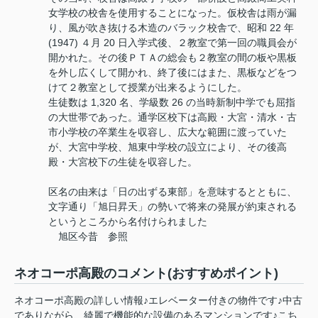
女学校の校舎を使用することになった。仮校舎は雨が漏
り、風が吹き抜ける木造のバラック校舎で、昭和 22 年
(1947) ４月 20 日入学式後、２教室で第一回の職員会が
開かれた。その後ＰＴＡの総会も２教室の間の板や黒板
を外し広くして開かれ、終了後にはまた、黒板などをつ
けて２教室として授業が出来るようにした。
生徒数は 1,320 名、学級数 26 の当時新制中学でも屈指
の大世帯であった。通学区校下は高殿・大宮・清水・古
市小学校の卒業生を収容し、広大な範囲に渡っていた
が、大宮中学校、旭東中学校の設立により、その後高
殿・大宮校下の生徒を収容した。
区名の由来は「日の出ずる東部」を意味するとともに、
文字通り「旭日昇天」の勢いで将来の発展が約束される
というところから名付けられました
旭区今昔 参照
ネオコーポ高殿のコメント(おすすめポイント)
ネオコーポ高殿の詳しい情報♪エレベーター付きの物件です♪中古
でありながら、綺麗で機能的な設備のあるマンションです♪こち