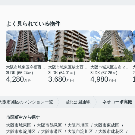
よく見られている物件
大阪市城東区今福西６丁目
大阪市城東区放出西１丁目
大阪市城東区古市２丁目
3LDK (66.24㎡)
3LDK (64.01㎡)
3LDK (67.26㎡)
2
4,280
3,680
4,980
万円
万円
万円
大阪市旭区のマンション一覧
城北公園通駅
ネオコーポ高殿
市区町村から探す
大阪市城東区
大阪市鶴見区
大阪市旭区
大阪市東成区
大阪市東淀川区
大阪市港区
大阪市淀川区
大阪市此花区