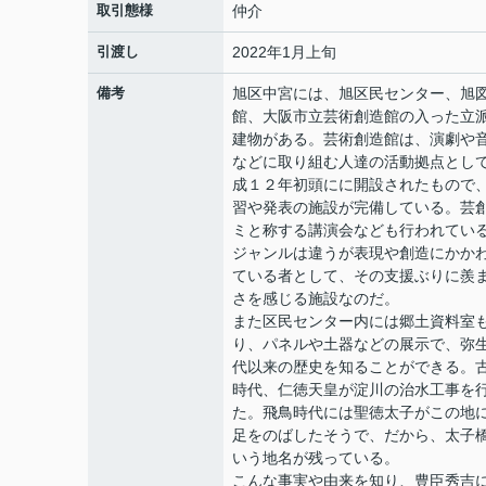
取引態様
仲介
引渡し
2022年1月上旬
備考
旭区中宮には、旭区民センター、旭
館、大阪市立芸術創造館の入った立
建物がある。芸術創造館は、演劇や
などに取り組む人達の活動拠点とし
成１２年初頭にに開設されたもので
習や発表の施設が完備している。芸
ミと称する講演会なども行われてい
ジャンルは違うが表現や創造にかか
ている者として、その支援ぶりに羨
さを感じる施設なのだ。
また区民センター内には郷土資料室
り、パネルや土器などの展示で、弥
代以来の歴史を知ることができる。
時代、仁徳天皇が淀川の治水工事を
た。飛鳥時代には聖徳太子がこの地
足をのばしたそうで、だから、太子
いう地名が残っている。
こんな事実や由来を知り、豊臣秀吉