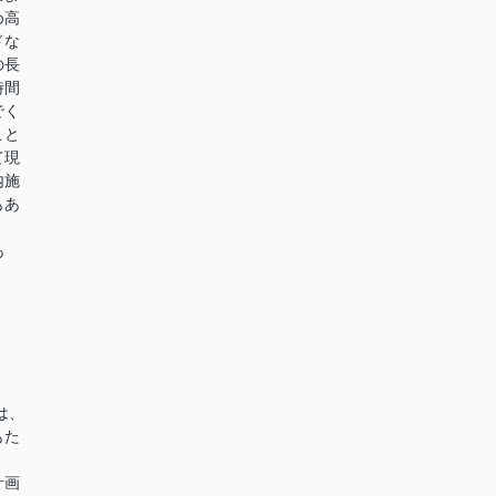
め高
ドな
の長
時間
でく
こと
て現
内施
もあ
あ
は、
もた
計画