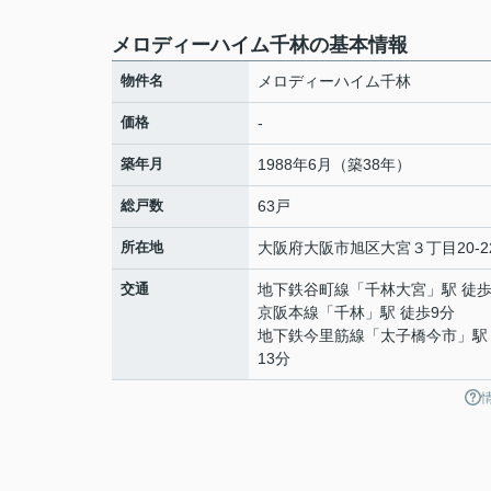
メロディーハイム千林の基本情報
物件名
メロディーハイム千林
価格
-
築年月
1988年6月（築38年）
総戸数
63戸
所在地
大阪府
大阪市旭区
大宮
３丁目20-2
交通
地下鉄谷町線
「
千林大宮
」駅 徒歩
京阪本線
「
千林
」駅 徒歩9分
地下鉄今里筋線
「
太子橋今市
」駅
13分