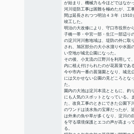
が始まり、機械力も今ほどではなか
河川堤防工事は困難を極めたが、工
間は延長されつつ明治４３年（1910
竣工した。
明治の大改修により、守口市役所か
子橋一帯・中宮一部・生江一部辺り
の淀川河川敷地域は、堤防の外に取
され、旭区部分の大小水溜りや水面
い空地が城北公園になった。
その後、小支流の江野川を利用して
内に植え付けられたのが花菖蒲であ
今や市内一番の菖蒲園となり、城北
には欠かせない公園の見どころとな
た。
園内の大池は淀川本流とともに、釣
にも人気のスポットとなっている。
た、改良工事のときにできた公園下
のワンドは淡水魚の宝庫だったが、
は外来の魚や草が多くなり、淀川の
を守る環境保護とエコの声が高まっ
る。