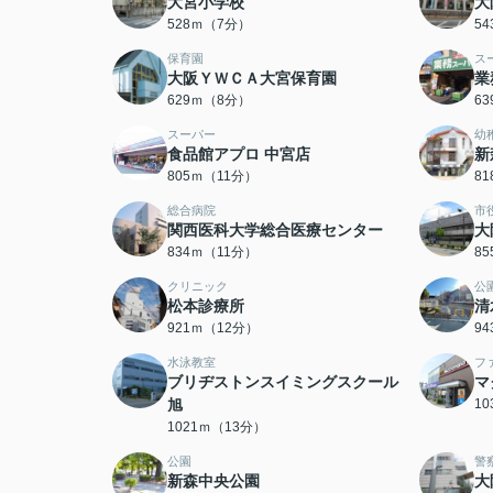
大宮小学校
大
528ｍ（7分）
5
保育園
ス
大阪ＹＷＣＡ大宮保育園
業
629ｍ（8分）
6
スーパー
幼
食品館アプロ 中宮店
新
805ｍ（11分）
8
総合病院
市
関西医科大学総合医療センター
大
834ｍ（11分）
8
クリニック
公
松本診療所
清
921ｍ（12分）
9
水泳教室
フ
ブリヂストンスイミングスクール
マ
旭
1
1021ｍ（13分）
公園
警
新森中央公園
大