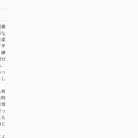
図書
派な
音楽
て平
、練
創ゼ
る。
わっ
まし
も有
生時
古墳
行っ
にも
橋と
によ