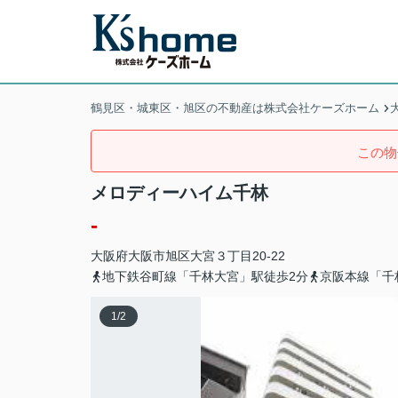
鶴見区・城東区・旭区の不動産は株式会社ケーズホーム
この物
メロディーハイム千林
-
大阪府
大阪市旭区
大宮
３丁目20-22
地下鉄谷町線「千林大宮」駅徒歩2分
京阪本線「千
1
/
2