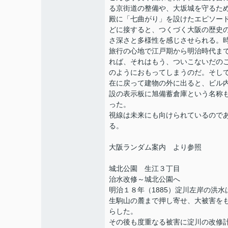
る京街道の整備や、大坂城を守るた
殿に「七曲がり」を設けたエピソー
どに接すると、つくづく大阪の歴史
さ深さと多様性を感じさせられる。
旅行の心地で江戸期から明治時代ま
れば、それはもう、ついこないだの
のようにおもってしまうのだ。そし
在に戻って建物の外に出ると、ビル
設の表示板に旭備蓄倉庫という名称
った。
視線は未来にも向けられているので
る。
大阪ランダム案内 より参照
城北公園 生江３丁目
治水改修～城北公園へ
明治１８年（1885）淀川左岸の洪水
生駒山の麓まで押し寄せ、大被害を
らした。
その後も度重なる被害に淀川の改修