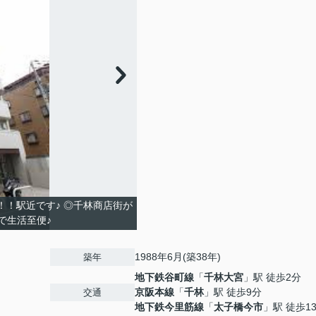
！！駅近です♪ ◎千林商店街が
で生活至便♪
1988年6月(築38年)
築年
地下鉄谷町線
「
千林大宮
」駅 徒歩2分
京阪本線
「
千林
」駅 徒歩9分
交通
地下鉄今里筋線
「
太子橋今市
」駅 徒歩1