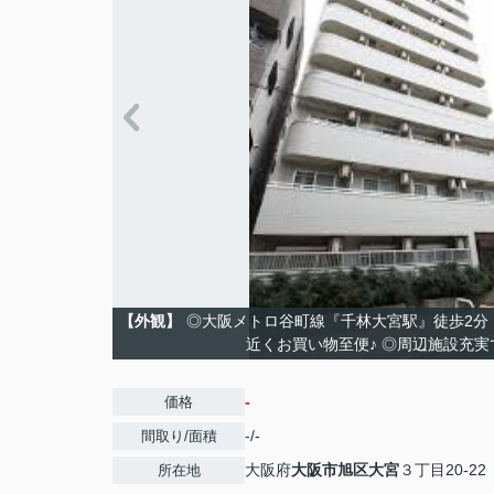
【外観】
◎大阪メトロ谷町線『千林大宮駅』徒歩2分
近くお買い物至便♪ ◎周辺施設充実
-
価格
-/-
間取り/面積
大阪府
大阪市旭区
大宮
３丁目20-22
所在地