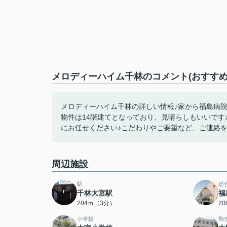
メロディーハイム千林のコメント(おすすめ
メロディーハイム千林の詳しい情報♪家から福島病院
物件は14階建てとなっており、見晴らしもいいです
にお任せください♪こだわりやご要望など、ご連絡をお
周辺施設
駅
総
千林大宮駅
福
204ｍ（3分）
2
小学校
郵