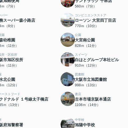
阪旭郵便局
サンドラッグ 千林店
43ｍ（7分）
560ｍ（7分）
ーパー
コンビニエンスストア
務スーパー森小路店
ローソン 大宮四丁目店
39ｍ（8分）
770ｍ（10分）
稚園
公園
森幼稚園
大宮南公園
18ｍ（11分）
828ｍ（11分）
役所・区役所
スイーツ
阪市旭区役所
白はとグループ本社ビル
55ｍ（11分）
910ｍ（12分）
園
図書館
水北公園
大阪市立旭図書館
43ｍ（12分）
998ｍ（13分）
ァーストフード
書店
クドナルド １号線太子橋店
古本市場京阪本通店
035ｍ（13分）
1108ｍ（14分）
察
中学校
阪府旭警察署
旭陽中学校