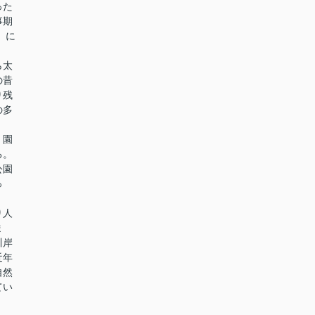
った
事期
）に
ら太
の昔
り残
の多
、園
る。
公園
っ
り人
ま
川岸
近年
自然
てい