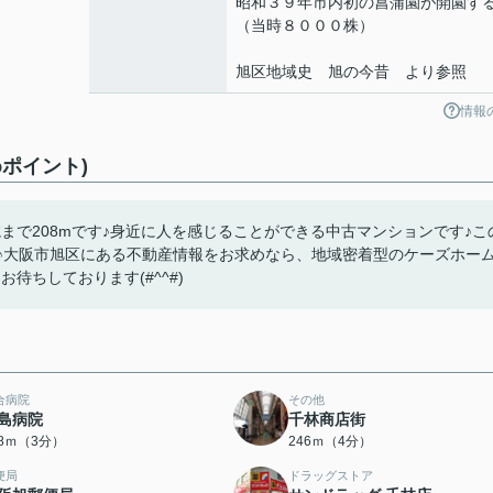
昭和３９年市内初の菖蒲園が開園す
（当時８０００株）
旭区地域史 旭の今昔 より参照
情報
ポイント)
まで208mです♪身近に人を感じることができる中古マンションです♪こ
♪大阪市旭区にある不動産情報をお求めなら、地域密着型のケーズホー
待ちしております(#^^#)
合病院
その他
島病院
千林商店街
08ｍ（3分）
246ｍ（4分）
便局
ドラッグストア