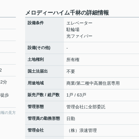
メロディーハイム千林の詳細情報
設備条件
エレベーター
駐輪場
光ファイバー
設備(その他)
-
土地権利
所有権
2
国土法届出
不要
2分
用途地域
商業/第二種中高層住居専用
 徒歩
販売戸数 / 総戸数
1戸 / 63戸
管理形態
管理会社に全部委託
情報の見方
管理員の勤務形態
日勤
管理会社
（株）浪速管理