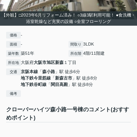
【外観】□2023年6月リフォーム済み！ ○3線3駅利用可能！ ●食洗機・
浴室乾燥など充実の設備 ○全室フローリング
-
価格
-
3LDK
面積
間取り
築51年
4階/11階建
築年数
所在階
大阪府
大阪市旭区
新森
１丁目
所在地
京阪本線
「
森小路
」駅 徒歩6分
交通
地下鉄今里筋線
「
新森古市
」駅 徒歩8分
地下鉄谷町線
「
関目高殿
」駅 徒歩8分
備考
クローバーハイツ森小路一号棟のコメント(おすす
めポイント)