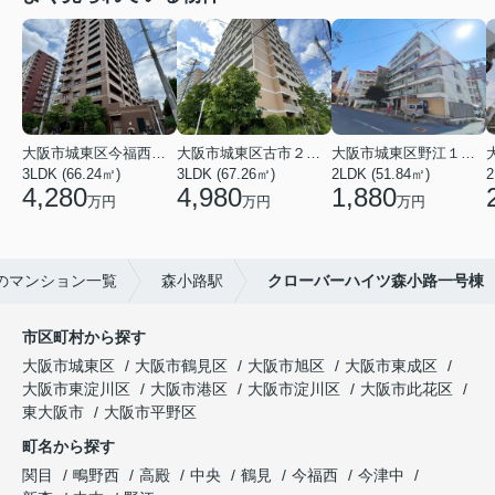
大阪市城東区今福西６丁目
大阪市城東区古市２丁目
大阪市城東区野江１丁目
3LDK (66.24㎡)
3LDK (67.26㎡)
2LDK (51.84㎡)
4,280
4,980
1,880
万円
万円
万円
のマンション一覧
森小路駅
クローバーハイツ森小路一号棟
市区町村から探す
大阪市城東区
大阪市鶴見区
大阪市旭区
大阪市東成区
大阪市東淀川区
大阪市港区
大阪市淀川区
大阪市此花区
東大阪市
大阪市平野区
町名から探す
関目
鴫野西
高殿
中央
鶴見
今福西
今津中