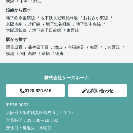
新森
中本
野江
沿線から探す
地下鉄今里筋線
地下鉄長堀鶴見緑地
おおさか東線
京阪本線
片町線
地下鉄谷町線
地下鉄中央線
大阪環状線
地下鉄千日前線
東西線
駅から探す
関目成育
蒲生四丁目
放出
今福鶴見
鴫野
ＪＲ野江
横堤
関目高殿
緑橋
徳庵
株式会社ケーズホーム
0120-920-616
お問い合わせ
〒538-0053
大阪府大阪市鶴見区鶴見５丁目1-10
営業時間：
09：00～18：00
定休日：
毎週火・水曜日