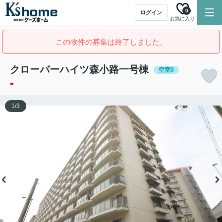
0
ログイン
お気に入り
この物件の募集は終了しました。
クローバーハイツ森小路一号棟
空室0
-
1
/
3