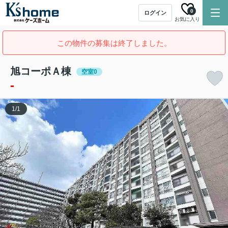
0
ログイン
お気に入り
この物件の募集は終了しました。
旭コーポＡ棟
空室0
-
1
/
1