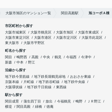
大阪市旭区のマンション一覧
関目高殿駅
旭コーポＡ棟
市区町村から探す
大阪市城東区
大阪市鶴見区
大阪市旭区
大阪市東成区
大阪市東淀川区
大阪市港区
大阪市淀川区
大阪市此花区
東大阪市
大阪市平野区
町名から探す
関目
鴫野西
高殿
中央
鶴見
今福西
今津中
新森
中本
野江
沿線から探す
地下鉄今里筋線
地下鉄長堀鶴見緑地
おおさか東線
京阪本線
片町線
地下鉄谷町線
地下鉄中央線
大阪環状線
地下鉄千日前線
東西線
駅から探す
関目成育
蒲生四丁目
放出
今福鶴見
鴫野
ＪＲ野江
横堤
関目高殿
緑橋
徳庵