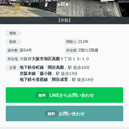
【外観】
-
価格
-
2LDK
面積
間取り
築54年
2階/11階建
築年数
所在階
大阪府
大阪市旭区
高殿
５丁目１３-１０
所在地
地下鉄谷町線
「
関目高殿
」駅 徒歩10分
交通
京阪本線
「
森小路
」駅 徒歩13分
地下鉄今里筋線
「
関目成育
」駅 徒歩14分
LINEからお問い合わせ
無料
お問い合わせ
無料