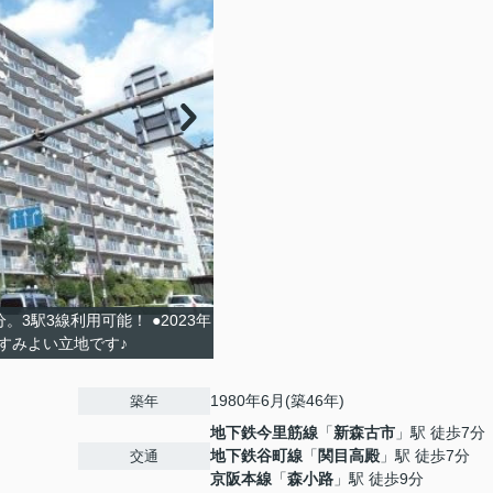
3駅3線利用可能！ ●2023年
すみよい立地です♪
1980年6月(築46年)
築年
地下鉄今里筋線
「
新森古市
」駅 徒歩7分
地下鉄谷町線
「
関目高殿
」駅 徒歩7分
交通
京阪本線
「
森小路
」駅 徒歩9分