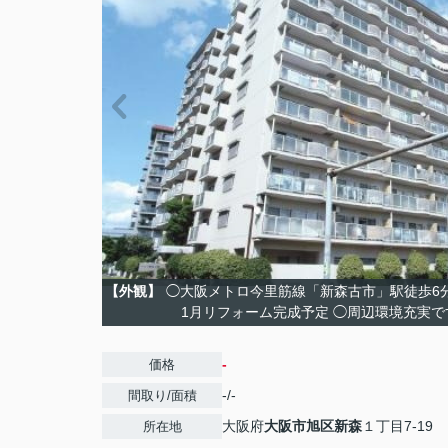
【外観】
◯大阪メトロ今里筋線「新森古市」駅徒歩6分。
1月リフォーム完成予定 ◯周辺環境充実で
-
価格
-/-
間取り/面積
大阪府
大阪市旭区
新森
１丁目7-19
所在地