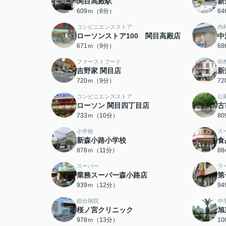
関目高殿駅
新
609ｍ（8分）
6
コンビニエンスストア
内
ローソンストア100 関目高殿店
中
671ｍ（9分）
6
ファーストフード
幼
吉野家 関目店
新
720ｍ（9分）
7
コンビニエンスストア
公
ローソン 関目四丁目店
古
733ｍ（10分）
8
小学校
ス
新森小路小学校
食
878ｍ（11分）
8
スーパー
ラ
業務スーパー森小路店
第
939ｍ（12分）
9
総合病院
中
桜ノ宮クリニック
旭
978ｍ（13分）
1