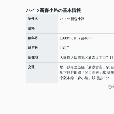
ハイツ新森小路の基本情報
物件名
ハイツ新森小路
価格
-
築年月
1980年6月（築46年）
総戸数
137戸
所在地
大阪府
大阪市旭区
新森
１丁目7-19
交通
地下鉄今里筋線
「
新森古市
」駅 
地下鉄谷町線
「
関目高殿
」駅 徒歩
京阪本線
「
森小路
」駅 徒歩9分