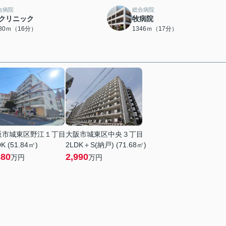
合病院
総合病院
クリニック
牧病院
280ｍ（16分）
1346ｍ（17分）
阪市城東区野江１丁目
大阪市城東区中央３丁目
K (51.84㎡)
2LDK＋S(納戸) (71.68㎡)
880
2,990
万円
万円