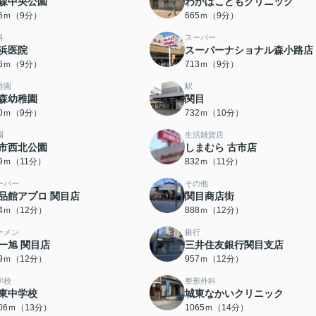
森中央公園
わかばこどもクリニック
46ｍ（9分）
665ｍ（9分）
科
スーパー
浜医院
スーパーナショナル森小路店
86ｍ（9分）
713ｍ（9分）
稚園
駅
森幼稚園
関目
20ｍ（9分）
732ｍ（10分）
園
生活雑貨店
市西北公園
しまむら 古市店
09ｍ（11分）
832ｍ（11分）
ーパー
その他
品館アプロ 関目店
関目商店街
84ｍ（12分）
888ｍ（12分）
ーメン
銀行
一旭 関目店
三井住友銀行関目支店
49ｍ（12分）
957ｍ（12分）
学校
整形外科
東中学校
城東なかいクリニック
006ｍ（13分）
1065ｍ（14分）