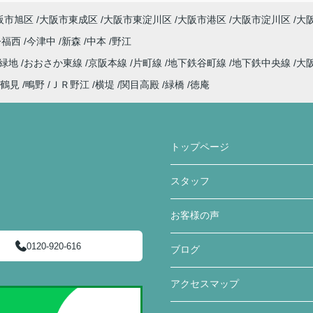
阪市旭区
大阪市東成区
大阪市東淀川区
大阪市港区
大阪市淀川区
大
今福西
今津中
新森
中本
野江
見緑地
おおさか東線
京阪本線
片町線
地下鉄谷町線
地下鉄中央線
大
鶴見
鴫野
ＪＲ野江
横堤
関目高殿
緑橋
徳庵
トップページ
スタッフ
お客様の声
0120-920-616
ブログ
アクセスマップ