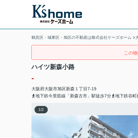
鶴見区・城東区・旭区の不動産は株式会社ケーズホーム
この物
ハイツ新森小路
-
大阪府
大阪市旭区
新森
１丁目7-19
地下鉄今里筋線「新森古市」駅徒歩7分
地下鉄谷町
1
/
2