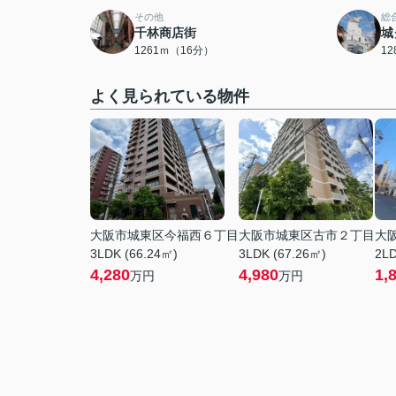
その他
総
千林商店街
城
1261ｍ（16分）
1
よく見られている物件
大阪市城東区今福西６丁目
大阪市城東区古市２丁目
大
3LDK (66.24㎡)
3LDK (67.26㎡)
2LD
4,280
4,980
1,
万円
万円