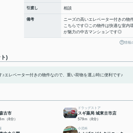
引渡し
相談
備考
ニーズの高いエレベーター付きの物
こちらです◎この物件は快適な室内
が魅力の中古マンションです◎
情報
ト)
す♪エレベーター付きの物件なので、重い荷物を運ぶ時に便利です♪
ドラッグストア
森古市
スギ薬局 城東古市店
78ｍ（8分）
579ｍ（8分）
園
小児科