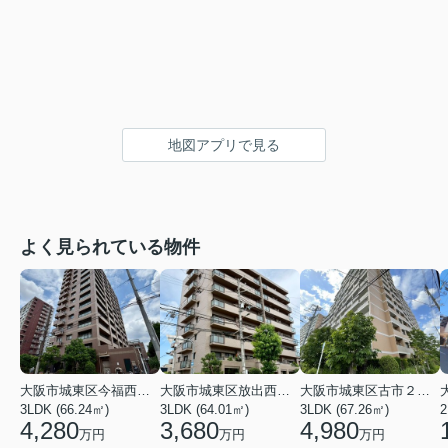
地図アプリで見る
よく見られている物件
大阪市城東区今福西６丁目
大阪市城東区放出西１丁目
大阪市城東区古市２丁目
3LDK (66.24㎡)
3LDK (64.01㎡)
3LDK (67.26㎡)
2
4,280
3,680
4,980
万円
万円
万円