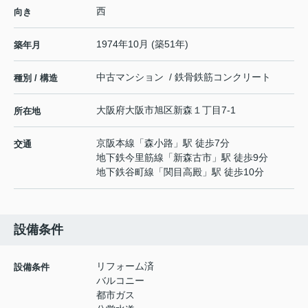
西
向き
1974年10月 (築51年)
築年月
中古マンション / 鉄骨鉄筋コンクリート
種別 / 構造
大阪府
大阪市旭区
新森
１丁目7-1
所在地
京阪本線
「
森小路
」駅 徒歩7分
交通
地下鉄今里筋線
「
新森古市
」駅 徒歩9分
地下鉄谷町線
「
関目高殿
」駅 徒歩10分
設備条件
リフォーム済
設備条件
バルコニー
都市ガス