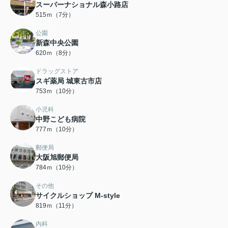
スーパーナショナル森小路店
515ｍ（7分）
公園
新森中央公園
620ｍ（8分）
ドラッグストア
スギ薬局 城東古市店
753ｍ（10分）
小児科
中野こども病院
777ｍ（10分）
郵便局
大阪旭郵便局
784ｍ（10分）
その他
サイクルショップ M-style
819ｍ（11分）
内科