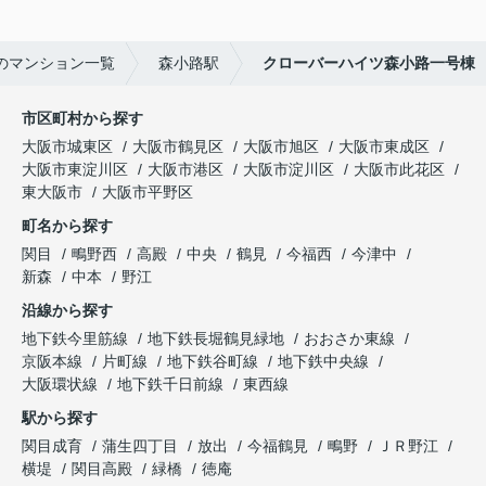
のマンション一覧
森小路駅
クローバーハイツ森小路一号棟
市区町村から探す
大阪市城東区
大阪市鶴見区
大阪市旭区
大阪市東成区
大阪市東淀川区
大阪市港区
大阪市淀川区
大阪市此花区
東大阪市
大阪市平野区
町名から探す
関目
鴫野西
高殿
中央
鶴見
今福西
今津中
新森
中本
野江
沿線から探す
地下鉄今里筋線
地下鉄長堀鶴見緑地
おおさか東線
京阪本線
片町線
地下鉄谷町線
地下鉄中央線
大阪環状線
地下鉄千日前線
東西線
駅から探す
関目成育
蒲生四丁目
放出
今福鶴見
鴫野
ＪＲ野江
横堤
関目高殿
緑橋
徳庵