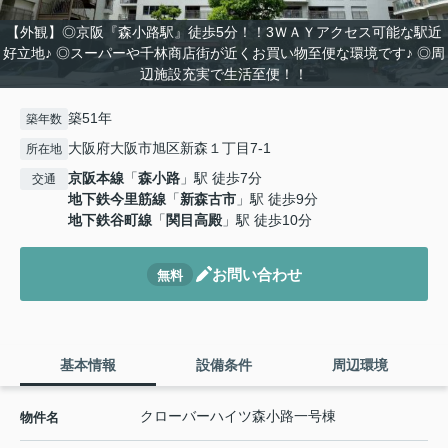
【外観】◎京阪『森小路駅』徒歩5分！！3ＷＡＹアクセス可能な駅近
好立地♪ ◎スーパーや千林商店街が近くお買い物至便な環境です♪ ◎周
辺施設充実で生活至便！！
築51年
築年数
大阪府大阪市旭区新森１丁目7-1
所在地
京阪本線
「
森小路
」駅 徒歩7分
交通
地下鉄今里筋線
「
新森古市
」駅 徒歩9分
地下鉄谷町線
「
関目高殿
」駅 徒歩10分
お問い合わせ
無料
基本情報
設備条件
周辺環境
クローバーハイツ森小路一号棟
物件名